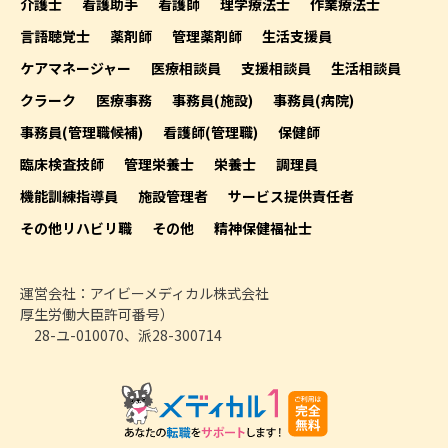
介護士
看護助手
看護師
理学療法士
作業療法士
言語聴覚士
薬剤師
管理薬剤師
生活支援員
ケアマネージャー
医療相談員
支援相談員
生活相談員
クラーク
医療事務
事務員(施設)
事務員(病院)
事務員(管理職候補)
看護師(管理職)
保健師
臨床検査技師
管理栄養士
栄養士
調理員
機能訓練指導員
施設管理者
サービス提供責任者
その他リハビリ職
その他
精神保健福祉士
運営会社：アイビーメディカル株式会社
厚生労働大臣許可番号）
28-ユ-010070、派28-300714