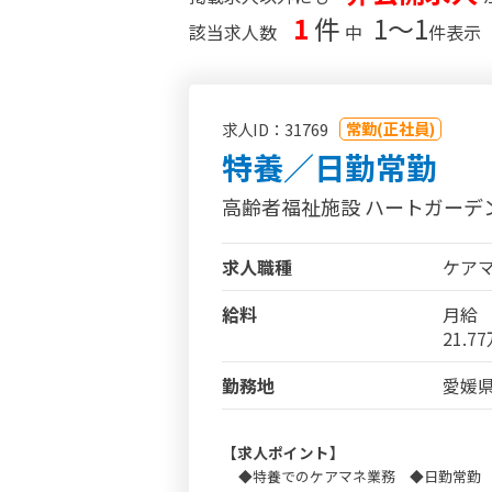
1
件
1〜1
該当求人数
中
件表示
常勤(正社員)
求人ID：31769
特養／日勤常勤
高齢者福祉施設 ハートガーデ
求人職種
ケア
給料
月給
21.7
勤務地
愛媛県
【求人ポイント】
◆特養でのケアマネ業務 ◆日勤常勤 