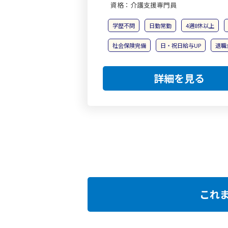
資格：介護支援専門員
学歴不問
日勤常勤
4週8休以上
社会保険完備
日・祝日給与UP
退職
詳細を見る
これ