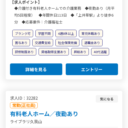
【求人ポイント】
◆介護付き有料老人ホームでの介護業務 ◆夜勤あり（月平
均5回程度） ◆年間休日113日 ◆「上井草駅」より徒歩6
分 ◆応募要件：介護福祉士
ブランク可
学歴不問
4週8休以上
育児休暇あり
賞与あり
交通費支給
社会保険完備
退職金あり
研修制度あり
資格取得支援あり
昇給あり
40代活躍
詳細を見る
エントリー
求人ID：32282
気になる
常勤(正社員)
有料老人ホーム／夜勤あり
ライブラリ久我山