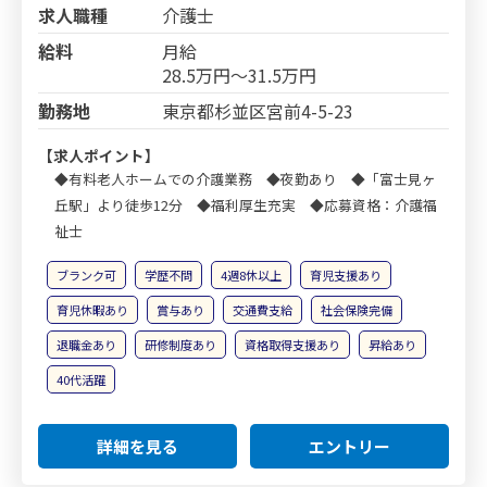
求人職種
介護士
給料
月給
28.5万円～31.5万円
勤務地
東京都杉並区宮前4-5-23
【求人ポイント】
◆有料老人ホームでの介護業務 ◆夜勤あり ◆「富士見ヶ
丘駅」より徒歩12分 ◆福利厚生充実 ◆応募資格：介護福
祉士
ブランク可
学歴不問
4週8休以上
育児支援あり
育児休暇あり
賞与あり
交通費支給
社会保険完備
退職金あり
研修制度あり
資格取得支援あり
昇給あり
40代活躍
詳細を見る
エントリー