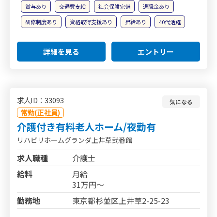
賞与あり
交通費支給
社会保険完備
退職金あり
研修制度あり
資格取得支援あり
昇給あり
40代活躍
詳細を見る
エントリー
求人ID：33093
気になる
常勤(正社員)
介護付き有料老人ホーム/夜勤有
リハビリホームグランダ上井草弐番館
求人職種
介護士
給料
月給
31万円～
勤務地
東京都杉並区上井草2-25-23