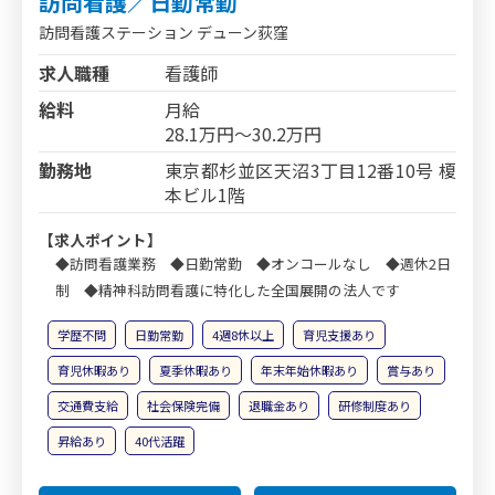
訪問看護／日勤常勤
訪問看護ステーション デューン荻窪
求人職種
看護師
給料
月給
28.1万円～30.2万円
勤務地
東京都杉並区天沼3丁目12番10号 榎
本ビル1階
【求人ポイント】
◆訪問看護業務 ◆日勤常勤 ◆オンコールなし ◆週休2日
制 ◆精神科訪問看護に特化した全国展開の法人です
学歴不問
日勤常勤
4週8休以上
育児支援あり
育児休暇あり
夏季休暇あり
年末年始休暇あり
賞与あり
交通費支給
社会保険完備
退職金あり
研修制度あり
昇給あり
40代活躍