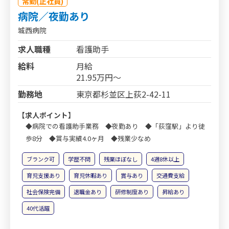
常勤(正社員)
病院／夜勤あり
城西病院
求人職種
看護助手
給料
月給
21.95万円～
勤務地
東京都杉並区上荻2-42-11
【求人ポイント】
◆病院での看護助手業務 ◆夜勤あり ◆「荻窪駅」より徒
歩8分 ◆賞与実績4.0ヶ月 ◆残業少なめ
ブランク可
学歴不問
残業ほぼなし
4週8休以上
育児支援あり
育児休暇あり
賞与あり
交通費支給
社会保険完備
退職金あり
研修制度あり
昇給あり
40代活躍