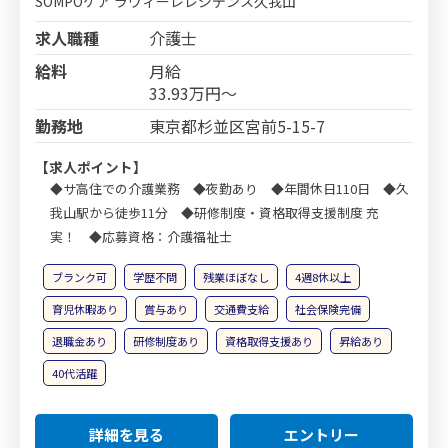
SOMPOケア ラヴィーレレジデンス久我山
求人職種
介護士
給料
月給
33.93万円～
勤務地
東京都杉並区宮前5-15-7
【求人ポイント】
◆サ高住での介護業務 ◆夜勤あり ◆年間休日110日 ◆久
我山駅から徒歩11分 ◆研修制度・資格取得支援制度 充
実！ ◆応募資格：介護福祉士
ブランク可
学歴不問
残業ほぼなし
4週8休以上
育児休暇あり
賞与あり
交通費支給
社会保険完備
退職金あり
研修制度あり
資格取得支援あり
昇給あり
40代活躍
詳細を見る
エントリー