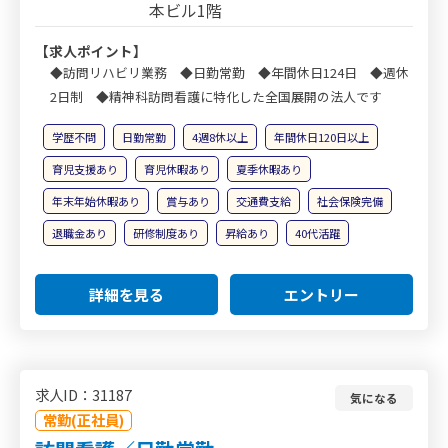
本ビル1階
【求人ポイント】
◆訪問リハビリ業務 ◆日勤常勤 ◆年間休日124日 ◆週休
2日制 ◆精神科訪問看護に特化した全国展開の法人です
学歴不問
日勤常勤
4週8休以上
年間休日120日以上
育児支援あり
育児休暇あり
夏季休暇あり
年末年始休暇あり
賞与あり
交通費支給
社会保険完備
退職金あり
研修制度あり
昇給あり
40代活躍
詳細を見る
エントリー
求人ID：31187
気になる
常勤(正社員)