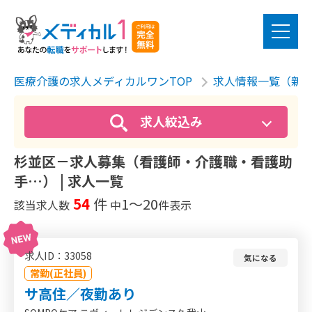
医療介護の求人メディカルワンTOP
求人情報一覧（新
求人絞込み
杉並区－求人募集（看護師・介護職・看護助
手…） | 求人一覧
54
件
1〜20
該当求人数
中
件表示
求人ID：33058
気になる
常勤(正社員)
サ高住／夜勤あり