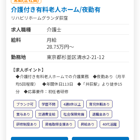
介護付き有料老人ホーム/夜勤有
リハビリホームグランダ荻窪
求人職種
介護士
給料
月給
28.75万円～
勤務地
東京都杉並区清水2-21-12
【求人ポイント】
◆介護付き有料老人ホームでの介護業務 ◆夜勤あり（月平
均5回程度） ◆年間休日113日 ◆「井荻駅」より徒歩15
分 ◆応募要件：初任者研修
ブランク可
学歴不問
4週8休以上
育児休暇あり
賞与あり
交通費支給
社会保険完備
退職金あり
研修制度あり
資格取得支援あり
昇給あり
40代活躍