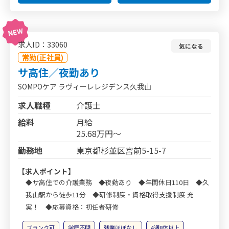
求人ID：33060
気になる
常勤(正社員)
サ高住／夜勤あり
SOMPOケア ラヴィーレレジデンス久我山
求人職種
介護士
給料
月給
25.68万円～
勤務地
東京都杉並区宮前5-15-7
【求人ポイント】
◆サ高住での介護業務 ◆夜勤あり ◆年間休日110日 ◆久
我山駅から徒歩11分 ◆研修制度・資格取得支援制度 充
実！ ◆応募資格：初任者研修
ブランク可
学歴不問
残業ほぼなし
4週8休以上