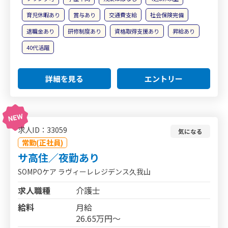
育児休暇あり
賞与あり
交通費支給
社会保険完備
退職金あり
研修制度あり
資格取得支援あり
昇給あり
40代活躍
詳細を見る
エントリー
求人ID：33059
気になる
常勤(正社員)
サ高住／夜勤あり
SOMPOケア ラヴィーレレジデンス久我山
求人職種
介護士
給料
月給
26.65万円～