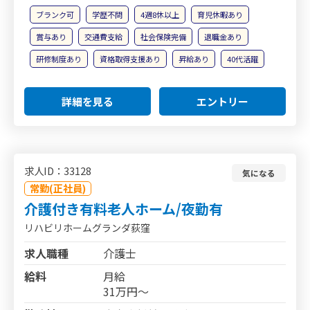
ブランク可
学歴不問
4週8休以上
育児休暇あり
賞与あり
交通費支給
社会保険完備
退職金あり
研修制度あり
資格取得支援あり
昇給あり
40代活躍
詳細を見る
エントリー
求人ID：33128
気になる
常勤(正社員)
介護付き有料老人ホーム/夜勤有
リハビリホームグランダ荻窪
求人職種
介護士
給料
月給
31万円～