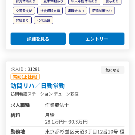
育児休暇あり
夏季休暇あり
年末年始休暇あり
賞与あり
交通費支給
社会保険完備
退職金あり
研修制度あり
昇給あり
40代活躍
詳細を見る
エントリー
求人ID：31281
気になる
常勤(正社員)
訪問リハ／日勤常勤
訪問看護ステーション デューン荻窪
求人職種
作業療法士
給料
月給
28.1万円～30.3万円
勤務地
東京都杉並区天沼3丁目12番10号 榎