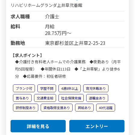
リハビリホームグランダ上井草弐番館
求人職種
介護士
給料
月給
28.75万円～
勤務地
東京都杉並区上井草2-25-23
【求人ポイント】
◆介護付き有料老人ホームでの介護業務 ◆夜勤あり（月平
均5回程度） ◆年間休日113日 ◆「上井草駅」より徒歩6
分 ◆応募要件：初任者研修
ブランク可
学歴不問
4週8休以上
育児休暇あり
賞与あり
交通費支給
社会保険完備
退職金あり
研修制度あり
資格取得支援あり
昇給あり
40代活躍
詳細を見る
エントリー