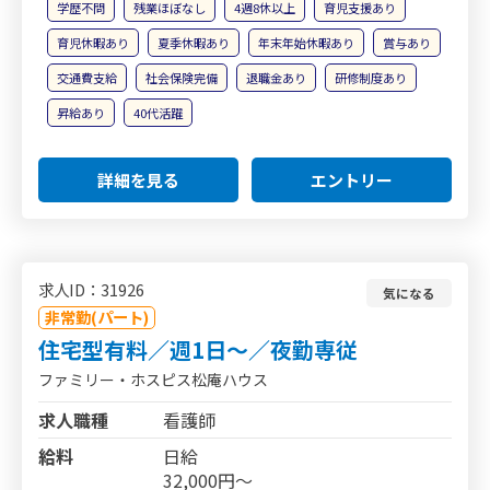
学歴不問
残業ほぼなし
4週8休以上
育児支援あり
育児休暇あり
夏季休暇あり
年末年始休暇あり
賞与あり
交通費支給
社会保険完備
退職金あり
研修制度あり
昇給あり
40代活躍
詳細を見る
エントリー
求人ID：31926
気になる
非常勤(パート)
住宅型有料／週1日～／夜勤専従
ファミリー・ホスピス松庵ハウス
求人職種
看護師
給料
日給
32,000円～