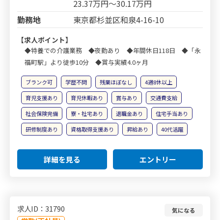
23.37万円～30.17万円
勤務地
東京都杉並区和泉4-16-10
【求人ポイント】
◆特養での介護業務 ◆夜勤あり ◆年間休日118日 ◆「永
福町駅」より徒歩10分 ◆賞与実績4.0ヶ月
ブランク可
学歴不問
残業ほぼなし
4週8休以上
育児支援あり
育児休暇あり
賞与あり
交通費支給
社会保険完備
寮・社宅あり
退職金あり
住宅手当あり
研修制度あり
資格取得支援あり
昇給あり
40代活躍
詳細を見る
エントリー
求人ID：31790
気になる