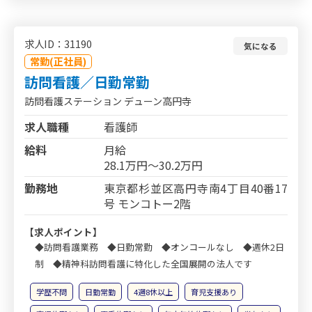
求人ID：31190
気になる
常勤(正社員)
訪問看護／日勤常勤
訪問看護ステーション デューン高円寺
求人職種
看護師
給料
月給
28.1万円～30.2万円
勤務地
東京都杉並区高円寺南4丁目40番17
号 モンコトー2階
【求人ポイント】
◆訪問看護業務 ◆日勤常勤 ◆オンコールなし ◆週休2日
制 ◆精神科訪問看護に特化した全国展開の法人です
学歴不問
日勤常勤
4週8休以上
育児支援あり