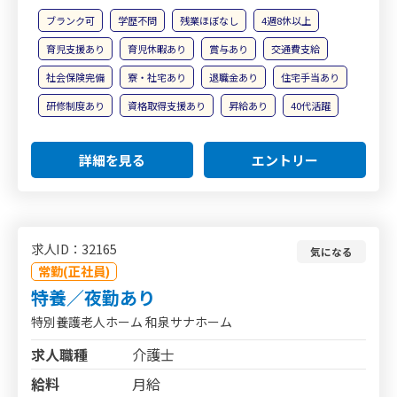
ブランク可
学歴不問
残業ほぼなし
4週8休以上
育児支援あり
育児休暇あり
賞与あり
交通費支給
社会保険完備
寮・社宅あり
退職金あり
住宅手当あり
研修制度あり
資格取得支援あり
昇給あり
40代活躍
詳細を見る
エントリー
求人ID：32165
気になる
常勤(正社員)
特養／夜勤あり
特別養護老人ホーム 和泉サナホーム
求人職種
介護士
給料
月給