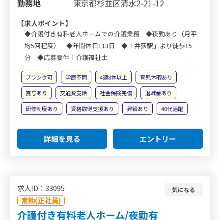
勤務地
東京都杉並区清水2-21-12
【求人ポイント】
◆介護付き有料老人ホームでの介護業務 ◆夜勤あり（月平
均5回程度） ◆年間休日113日 ◆「井荻駅」より徒歩15
分 ◆応募要件：介護福祉士
ブランク可
学歴不問
4週8休以上
育児休暇あり
賞与あり
交通費支給
社会保険完備
退職金あり
研修制度あり
資格取得支援あり
昇給あり
40代活躍
詳細を見る
エントリー
求人ID：33095
気になる
常勤(正社員)
介護付き有料老人ホーム/夜勤有