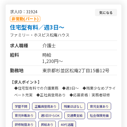
求人ID：31924
気になる
非常勤(パート)
住宅型有料／週3日～
ファミリー・ホスピス松庵ハウス
求人職種
介護士
給料
時給
1,230円～
勤務地
東京都杉並区松庵2丁目15番12号
【求人ポイント】
◆住宅型有料での介護業務 ◆週3日～ ◆残業少なめプライ
ベート充実 ◆正社員登用あり ◆応募資格：実務者研修
学歴不問
正職員登用あり
残業ほぼなし
育児支援あり
育児休暇あり
週3日からOK
交通費支給
社会保険完備
研修制度あり
昇給あり
40代活躍