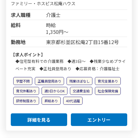
ファミリー・ホスピス松庵ハウス
求人職種
介護士
給料
時給
1,350円～
勤務地
東京都杉並区松庵2丁目15番12号
【求人ポイント】
◆住宅型有料での介護業務 ◆週3日～ ◆残業少なめプライ
ベート充実 ◆正社員登用あり ◆応募資格：介護福祉士
学歴不問
正職員登用あり
残業ほぼなし
育児支援あり
育児休暇あり
週3日からOK
交通費支給
社会保険完備
研修制度あり
昇給あり
40代活躍
詳細を見る
エントリー