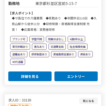
勤務地
東京都杉並区宮前5-15-7
【求人ポイント】
◆サ高住での介護業務 ◆夜勤あり ◆年間休日110日 ◆久
我山駅から徒歩11分 ◆研修制度・資格取得支援制度 充
実！ ◆応募資格：実務者研修
ブランク可
学歴不問
残業ほぼなし
4週8休以上
育児休暇あり
賞与あり
交通費支給
社会保険完備
退職金あり
研修制度あり
資格取得支援あり
昇給あり
40代活躍
詳細を見る
エントリー
求人ID：33130
気になる
常勤(正社員)