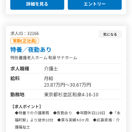
詳細を見る
エントリー
求人ID：32166
気になる
常勤(正社員)
特養／夜勤あり
特別養護老人ホーム 和泉サナホーム
求人職種
介護士
給料
月給
23.87万円～30.67万円
勤務地
東京都杉並区和泉4-16-10
【求人ポイント】
◆特養での介護業務 ◆夜勤あり ◆年間休日118日 ◆「永
福町駅」より徒歩10分 ◆賞与実績4.0ヶ月 ◆応募資格：介
護福祉士