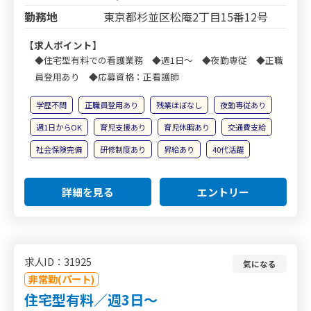
勤務地
東京都杉並区松庵2丁目15番12号
【求人ポイント】
◆住宅型有料での看護業務 ◆週1日～ ◆夜勤専従 ◆正職
員登用あり ◆応募資格：正看護師
学歴不問
正職員登用あり
残業ほぼなし
夜勤専従あり
週1日からOK
育児支援あり
育児休暇あり
交通費支給
社会保険完備
研修制度あり
昇給あり
40代活躍
詳細を見る
エントリー
求人ID：31925
気になる
非常勤(パート)
住宅型有料／週3日～