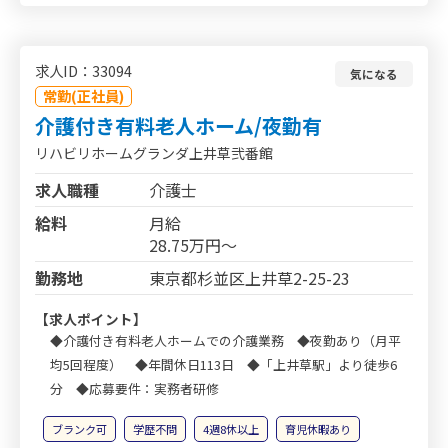
求人ID：33094
気になる
常勤(正社員)
介護付き有料老人ホーム/夜勤有
リハビリホームグランダ上井草弐番館
求人職種
介護士
給料
月給
28.75万円～
勤務地
東京都杉並区上井草2-25-23
【求人ポイント】
◆介護付き有料老人ホームでの介護業務 ◆夜勤あり（月平
均5回程度） ◆年間休日113日 ◆「上井草駅」より徒歩6
分 ◆応募要件：実務者研修
ブランク可
学歴不問
4週8休以上
育児休暇あり