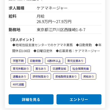
求人職種
ケアマネージャー
給料
月給
26.9万円～27.9万円
勤務地
東京都江戸川区西篠崎1-6-7
【求人ポイント】
◆地域包括支援センターでのケアマネ業務 ◆日勤常勤 ◆年
間休日108日 ◆日曜日定休 ◆応募資格：ケアマネージャー
学歴不問
日勤常勤
4週8休以上
育児支援あり
育児休暇あり
賞与あり
交通費支給
社会保険完備
退職金あり
研修制度あり
資格取得支援あり
昇給あり
40代活躍
詳細を見る
エントリー