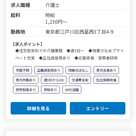
求人職種
介護士
給料
時給
1,230円～
勤務地
東京都江戸川区西葛西3丁目4-9
【求人ポイント】
◆住宅型有料での介護業務 ◆週3日～ ◆残業少なめプライ
ベート充実 ◆正社員登用あり ◆応募資格：実務者研修
学歴不問
正職員登用あり
残業ほぼなし
育児支援あり
育児休暇あり
週3日からOK
交通費支給
社会保険完備
研修制度あり
昇給あり
40代活躍
詳細を見る
エントリー