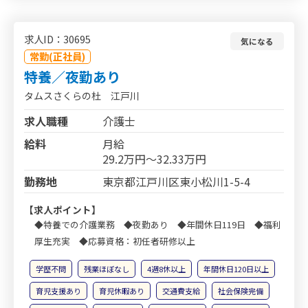
求人ID：30695
気になる
常勤(正社員)
特養／夜勤あり
タムスさくらの杜 江戸川
求人職種
介護士
給料
月給
29.2万円～32.33万円
勤務地
東京都江戸川区東小松川1-5-4
【求人ポイント】
◆特養での介護業務 ◆夜勤あり ◆年間休日119日 ◆福利
厚生充実 ◆応募資格：初任者研修以上
学歴不問
残業ほぼなし
4週8休以上
年間休日120日以上
育児支援あり
育児休暇あり
交通費支給
社会保険完備