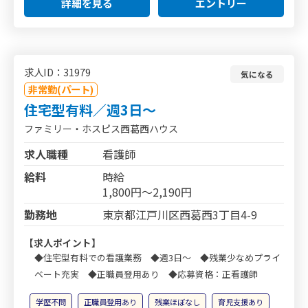
詳細を見る
エントリー
求人ID：31979
気になる
非常勤(パート)
住宅型有料／週3日～
ファミリー・ホスピス西葛西ハウス
求人職種
看護師
給料
時給
1,800円～2,190円
勤務地
東京都江戸川区西葛西3丁目4-9
【求人ポイント】
◆住宅型有料での看護業務 ◆週3日～ ◆残業少なめプライ
ベート充実 ◆正職員登用あり ◆応募資格：正看護師
学歴不問
正職員登用あり
残業ほぼなし
育児支援あり