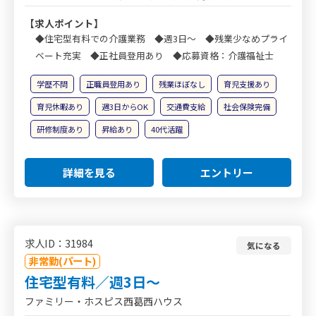
【求人ポイント】
◆住宅型有料での介護業務 ◆週3日～ ◆残業少なめプライ
ベート充実 ◆正社員登用あり ◆応募資格：介護福祉士
学歴不問
正職員登用あり
残業ほぼなし
育児支援あり
育児休暇あり
週3日からOK
交通費支給
社会保険完備
研修制度あり
昇給あり
40代活躍
詳細を見る
エントリー
求人ID：31984
気になる
非常勤(パート)
住宅型有料／週3日～
ファミリー・ホスピス西葛西ハウス