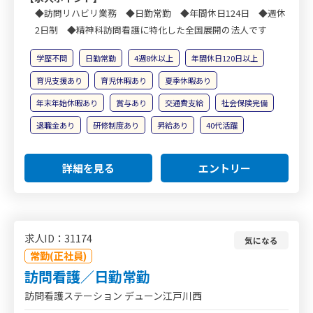
◆訪問リハビリ業務 ◆日勤常勤 ◆年間休日124日 ◆週休
2日制 ◆精神科訪問看護に特化した全国展開の法人です
学歴不問
日勤常勤
4週8休以上
年間休日120日以上
育児支援あり
育児休暇あり
夏季休暇あり
年末年始休暇あり
賞与あり
交通費支給
社会保険完備
退職金あり
研修制度あり
昇給あり
40代活躍
詳細を見る
エントリー
求人ID：31174
気になる
常勤(正社員)
訪問看護／日勤常勤
訪問看護ステーション デューン江戸川西