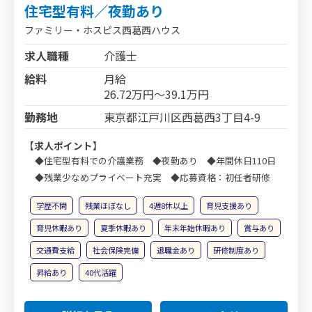
住宅型有料／夜勤あり
ファミリー・ホスピス西葛西ハウス
求人職種
介護士
給料
月給
26.72万円～39.1万円
勤務地
東京都江戸川区西葛西3丁目4-9
【求人ポイント】
◆住宅型有料での介護業務 ◆夜勤あり ◆年間休日110日
◆残業少なめプライベート充実 ◆応募資格：初任者研修
学歴不問
残業ほぼなし
4週8休以上
育児支援あり
育児休暇あり
夏季休暇あり
年末年始休暇あり
賞与あり
交通費支給
社会保険完備
退職金あり
研修制度あり
昇給あり
40代活躍