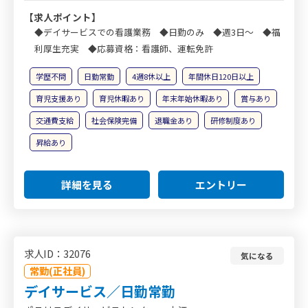
【求人ポイント】
◆デイサービスでの看護業務 ◆日勤のみ ◆週3日～ ◆福
利厚生充実 ◆応募資格：看護師、運転免許
学歴不問
日勤常勤
4週8休以上
年間休日120日以上
育児支援あり
育児休暇あり
年末年始休暇あり
賞与あり
交通費支給
社会保険完備
退職金あり
研修制度あり
昇給あり
詳細を見る
エントリー
求人ID：32076
気になる
常勤(正社員)
デイサービス／日勤常勤