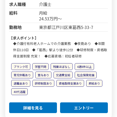
求人職種
介護士
給料
月給
24.53万円～
勤務地
東京都江戸川区東葛西5-33-7
【求人ポイント】
◆介護付有料老人ホームでの介護業務 ◆夜勤あり ◆年間
休日110日 ◆「葛西」駅より徒歩12分 ◆研修制度・資格取
得支援制度 充実！ ◆応募資格：初任者研修
ブランク可
学歴不問
残業ほぼなし
4週8休以上
育児休暇あり
賞与あり
交通費支給
社会保険完備
退職金あり
研修制度あり
資格取得支援あり
昇給あり
40代活躍
詳細を見る
エントリー