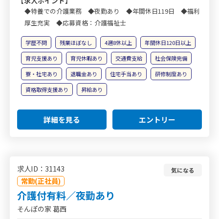
【求人ポイント】
◆特養での介護業務 ◆夜勤あり ◆年間休日119日 ◆福利
厚生充実 ◆応募資格：介護福祉士
学歴不問
残業ほぼなし
4週8休以上
年間休日120日以上
育児支援あり
育児休暇あり
交通費支給
社会保険完備
寮・社宅あり
退職金あり
住宅手当あり
研修制度あり
資格取得支援あり
昇給あり
詳細を見る
エントリー
求人ID：31143
気になる
常勤(正社員)
介護付有料／夜勤あり
そんぽの家 葛西