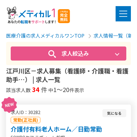
医療介護の求人メディカルワンTOP
求人情報一覧（新
求人絞込み
江戸川区－求人募集（看護師・介護職・看護
助手…） | 求人一覧
34
件
1〜20
該当求人数
中
件表示
求人ID：30282
気になる
常勤(正社員)
介護付有料老人ホーム／日勤常勤