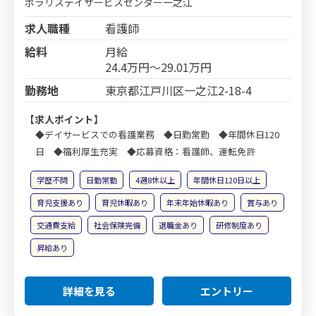
ポラリスデイサービスセンター一之江
求人職種
看護師
給料
月給
24.4万円～29.01万円
勤務地
東京都江戸川区一之江2-18-4
【求人ポイント】
◆デイサービスでの看護業務 ◆日勤常勤 ◆年間休日120
日 ◆福利厚生充実 ◆応募資格：看護師、運転免許
学歴不問
日勤常勤
4週8休以上
年間休日120日以上
育児支援あり
育児休暇あり
年末年始休暇あり
賞与あり
交通費支給
社会保険完備
退職金あり
研修制度あり
昇給あり
詳細を見る
エントリー