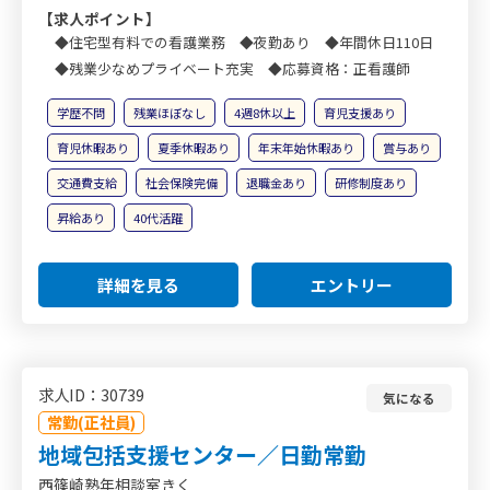
【求人ポイント】
◆住宅型有料での看護業務 ◆夜勤あり ◆年間休日110日
◆残業少なめプライベート充実 ◆応募資格：正看護師
学歴不問
残業ほぼなし
4週8休以上
育児支援あり
育児休暇あり
夏季休暇あり
年末年始休暇あり
賞与あり
交通費支給
社会保険完備
退職金あり
研修制度あり
昇給あり
40代活躍
詳細を見る
エントリー
求人ID：30739
気になる
常勤(正社員)
地域包括支援センター／日勤常勤
西篠崎熟年相談室きく