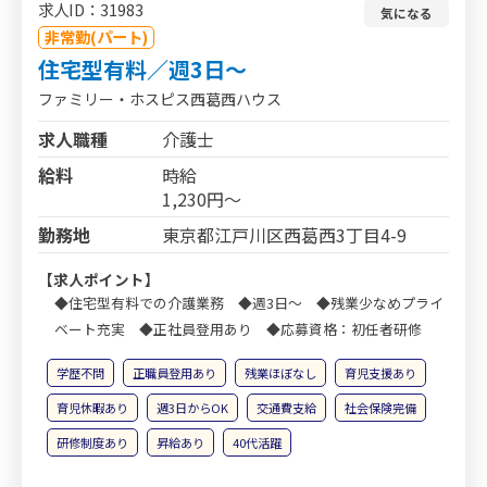
求人ID：31983
気になる
非常勤(パート)
住宅型有料／週3日～
ファミリー・ホスピス西葛西ハウス
求人職種
介護士
給料
時給
1,230円～
勤務地
東京都江戸川区西葛西3丁目4-9
【求人ポイント】
◆住宅型有料での介護業務 ◆週3日～ ◆残業少なめプライ
ベート充実 ◆正社員登用あり ◆応募資格：初任者研修
学歴不問
正職員登用あり
残業ほぼなし
育児支援あり
育児休暇あり
週3日からOK
交通費支給
社会保険完備
研修制度あり
昇給あり
40代活躍