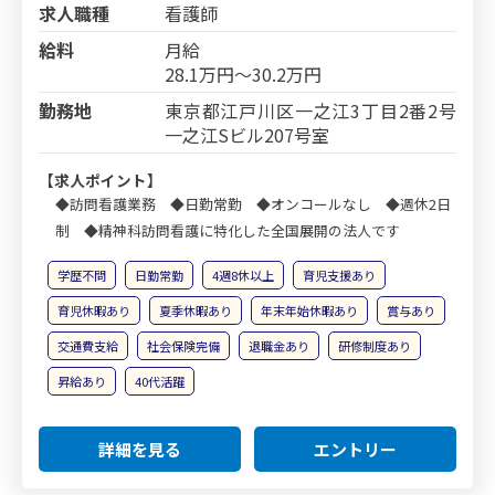
求人職種
看護師
給料
月給
28.1万円～30.2万円
勤務地
東京都江戸川区一之江3丁目2番2号
一之江Sビル207号室
【求人ポイント】
◆訪問看護業務 ◆日勤常勤 ◆オンコールなし ◆週休2日
制 ◆精神科訪問看護に特化した全国展開の法人です
学歴不問
日勤常勤
4週8休以上
育児支援あり
育児休暇あり
夏季休暇あり
年末年始休暇あり
賞与あり
交通費支給
社会保険完備
退職金あり
研修制度あり
昇給あり
40代活躍
詳細を見る
エントリー