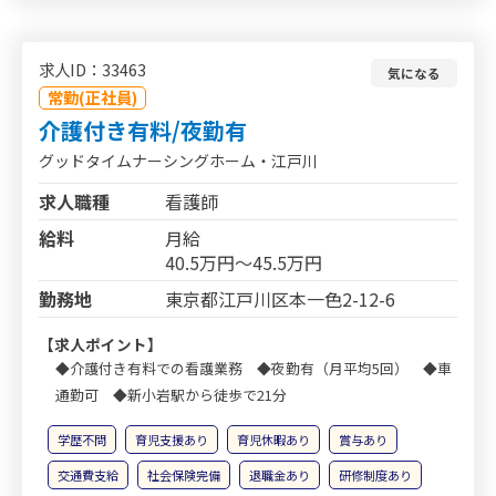
求人ID：33463
気になる
常勤(正社員)
介護付き有料/夜勤有
グッドタイムナーシングホーム・江戸川
求人職種
看護師
給料
月給
40.5万円～45.5万円
勤務地
東京都江戸川区本一色2-12-6
【求人ポイント】
◆介護付き有料での看護業務 ◆夜勤有（月平均5回） ◆車
通勤可 ◆新小岩駅から徒歩で21分
学歴不問
育児支援あり
育児休暇あり
賞与あり
交通費支給
社会保険完備
退職金あり
研修制度あり