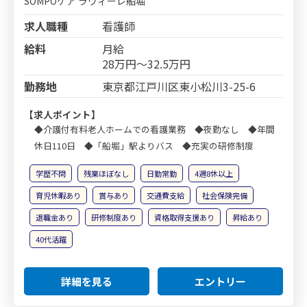
SOMPOケア ラヴィーレ船堀
求人職種
看護師
給料
月給
28万円～32.5万円
勤務地
東京都江戸川区東小松川3-25-6
【求人ポイント】
◆介護付有料老人ホームでの看護業務 ◆夜勤なし ◆年間
休日110日 ◆「船堀」駅よりバス ◆充実の研修制度
学歴不問
残業ほぼなし
日勤常勤
4週8休以上
育児休暇あり
賞与あり
交通費支給
社会保険完備
退職金あり
研修制度あり
資格取得支援あり
昇給あり
40代活躍
詳細を見る
エントリー