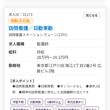
求人ID：31173
気になる
常勤(正社員)
訪問看護／日勤常勤
訪問看護ステーション デューン江戸川
求人職種
看護師
給料
月給
28万円～30.2万円
勤務地
東京都江戸川区瑞江2丁目2番2号 広
島ビル2階
【求人ポイント】
◆訪問看護業務 ◆日勤常勤 ◆オンコールなし ◆週休2日
制 ◆精神科訪問看護に特化した全国展開の法人です
学歴不問
日勤常勤
4週8休以上
育児支援あり
育児休暇あり
夏季休暇あり
年末年始休暇あり
賞与あり