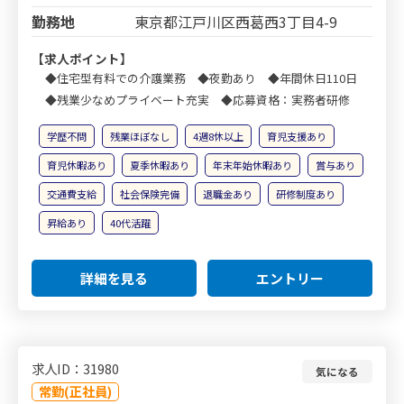
勤務地
東京都江戸川区西葛西3丁目4-9
【求人ポイント】
◆住宅型有料での介護業務 ◆夜勤あり ◆年間休日110日
◆残業少なめプライベート充実 ◆応募資格：実務者研修
学歴不問
残業ほぼなし
4週8休以上
育児支援あり
育児休暇あり
夏季休暇あり
年末年始休暇あり
賞与あり
交通費支給
社会保険完備
退職金あり
研修制度あり
昇給あり
40代活躍
詳細を見る
エントリー
求人ID：31980
気になる
常勤(正社員)