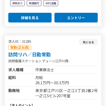
昇給あり
車通勤可
40代活躍
詳細を見る
エントリー
求人ID：31285
気になる
常勤(正社員)
訪問リハ／日勤常勤
訪問看護ステーション デューン江戸川西
求人職種
作業療法士
給料
月給
28.1万円～30.3万円
勤務地
東京都江戸川区一之江3丁目2番2号
一之江Sビル207号室
【求人ポイント】