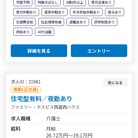
学歴不問
残業ほぼなし
4週8休以上
育児支援あり
育児休暇あり
夏季休暇あり
年末年始休暇あり
賞与あり
交通費支給
社会保険完備
退職金あり
研修制度あり
昇給あり
40代活躍
詳細を見る
エントリー
求人ID：31981
気になる
常勤(正社員)
住宅型有料／夜勤あり
ファミリー・ホスピス西葛西ハウス
求人職種
介護士
給料
月給
26.72万円～39.1万円