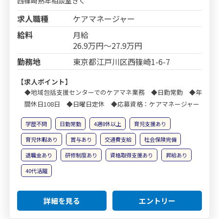
西篠崎熟年相談室きく
求人職種
ケアマネージャー
給料
月給
26.9万円～27.9万円
勤務地
東京都江戸川区西篠崎1-6-7
【求人ポイント】
◆地域包括支援センターでのケアマネ業務 ◆日勤常勤 ◆年
間休日108日 ◆日曜日定休 ◆応募資格：ケアマネージャー
学歴不問
日勤常勤
4週8休以上
育児支援あり
育児休暇あり
賞与あり
交通費支給
社会保険完備
退職金あり
研修制度あり
資格取得支援あり
昇給あり
40代活躍
詳細を見る
エントリー