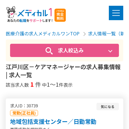
医療介護の求人メディカルワンTOP
求人情報一覧（新
求人絞込み
江戸川区－ケアマネージャーの求人募集情報
| 求人一覧
1
件
1〜1
該当求人数
中
件表示
求人ID：30739
気になる
常勤(正社員)
地域包括支援センター／日勤常勤