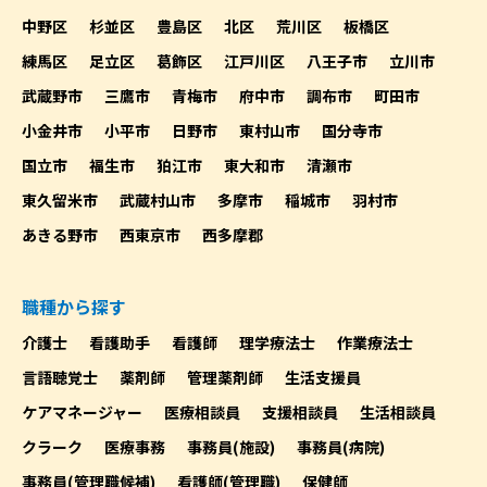
中野区
杉並区
豊島区
北区
荒川区
板橋区
練馬区
足立区
葛飾区
江戸川区
八王子市
立川市
武蔵野市
三鷹市
青梅市
府中市
調布市
町田市
小金井市
小平市
日野市
東村山市
国分寺市
国立市
福生市
狛江市
東大和市
清瀬市
東久留米市
武蔵村山市
多摩市
稲城市
羽村市
あきる野市
西東京市
西多摩郡
職種から探す
介護士
看護助手
看護師
理学療法士
作業療法士
言語聴覚士
薬剤師
管理薬剤師
生活支援員
ケアマネージャー
医療相談員
支援相談員
生活相談員
クラーク
医療事務
事務員(施設)
事務員(病院)
事務員(管理職候補)
看護師(管理職)
保健師