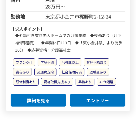
28万円～
勤務地
東京都小金井市梶野町2-12-24
【求人ポイント】
◆介護付き有料老人ホームでの介護業務 ◆夜勤あり（月平
均5回程度） ◆年間休日113日 ◆「東小金井駅」より徒歩
16分 ◆応募資格：介護福祉士
ブランク可
学歴不問
4週8休以上
育児休暇あり
賞与あり
交通費支給
社会保険完備
退職金あり
研修制度あり
資格取得支援あり
昇給あり
40代活躍
詳細を見る
エントリー