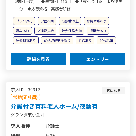
均5回程度） ◆年間休日113日 ◆「東小金井駅」より徒歩
16分 ◆応募資格：実務者研修
ブランク可
学歴不問
4週8休以上
育児休暇あり
賞与あり
交通費支給
社会保険完備
退職金あり
研修制度あり
資格取得支援あり
昇給あり
40代活躍
詳細を見る
エントリー
求人ID：30912
気になる
常勤(正社員)
介護付き有料老人ホーム/夜勤有
グランダ東小金井
求人職種
介護士
給料
月給