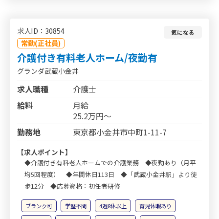
求人ID：30854
気になる
常勤(正社員)
介護付き有料老人ホーム/夜勤有
グランダ武蔵小金井
求人職種
介護士
給料
月給
25.2万円～
勤務地
東京都小金井市中町1-11-7
【求人ポイント】
◆介護付き有料老人ホームでの介護業務 ◆夜勤あり（月平
均5回程度） ◆年間休日113日 ◆「武蔵小金井駅」より徒
歩12分 ◆応募資格：初任者研修
ブランク可
学歴不問
4週8休以上
育児休暇あり