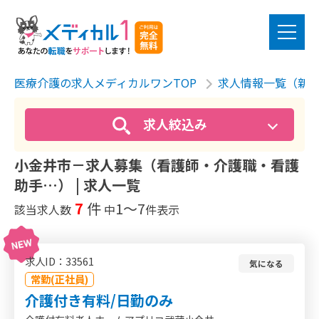
医療介護の求人メディカルワンTOP
求人情報一覧（新
求人絞込み
小金井市－求人募集（看護師・介護職・看護
助手…） | 求人一覧
7
件
1〜7
該当求人数
中
件表示
求人ID：33561
気になる
常勤(正社員)
介護付き有料/日勤のみ