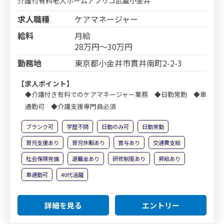
介護付有料老人ホームアプリコ武蔵小金井
求人職種
ケアマネージャー
給料
月給
28万円～30万円
勤務地
東京都小金井市貫井南町2-2-3
【求人ポイント】
◆介護付き有料でのケアマネージャー業務 ◆日勤常勤 ◆車
通勤可 ◆介護支援専門員必須
ブランク可
学歴不問
日勤のみ可
日勤常勤
育児支援あり
育児休暇あり
賞与あり
交通費支給
社会保険完備
退職金あり
研修制度あり
昇給あり
車通勤可
40代活躍
詳細を見る
エントリー