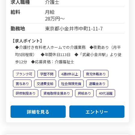
求人職種
介護士
給料
月給
28万円～
勤務地
東京都小金井市中町1-11-7
【求人ポイント】
◆介護付き有料老人ホームでの介護業務 ◆夜勤あり（月平
均5回程度） ◆年間休日113日 ◆「武蔵小金井駅」より徒
歩12分 ◆応募資格：介護福祉士
ブランク可
学歴不問
4週8休以上
育児休暇あり
賞与あり
交通費支給
社会保険完備
退職金あり
研修制度あり
資格取得支援あり
昇給あり
40代活躍
詳細を見る
エントリー