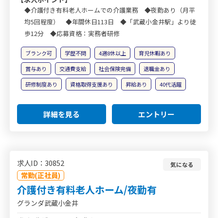
◆介護付き有料老人ホームでの介護業務 ◆夜勤あり（月平
均5回程度） ◆年間休日113日 ◆「武蔵小金井駅」より徒
歩12分 ◆応募資格：実務者研修
ブランク可
学歴不問
4週8休以上
育児休暇あり
賞与あり
交通費支給
社会保険完備
退職金あり
研修制度あり
資格取得支援あり
昇給あり
40代活躍
詳細を見る
エントリー
求人ID：30852
気になる
常勤(正社員)
介護付き有料老人ホーム/夜勤有
グランダ武蔵小金井