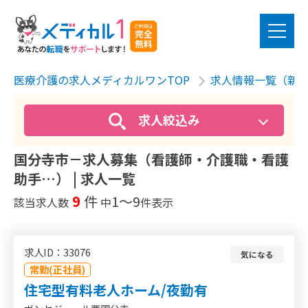
医療介護の求人メディカルワンTOP
求人情報一覧（新
求人絞込み
国分寺市－求人募集（看護師・介護職・看護
助手…） | 求人一覧
9
件
1〜9
該当求人数
中
件表示
求人ID：33076
気になる
常勤(正社員)
住宅型有料老人ホーム/夜勤有