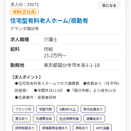
求人ID：33072
気になる
常勤(正社員)
住宅型有料老人ホーム/夜勤有
グランダ国分寺
求人職種
介護士
給料
月給
25.2万円～
勤務地
東京都国分寺市本多3-1-18
【求人ポイント】
◆住宅型有料老人ホームでの介護業務 ◆夜勤あり（月平均5
回程度） ◆年間休日113日 ◆「国分寺駅」より徒歩11分
◆応募要件：実務者研修
ブランク可
学歴不問
4週8休以上
育児支援あり
賞与あり
交通費支給
社会保険完備
退職金あり
研修制度あり
資格取得支援あり
昇給あり
40代活躍