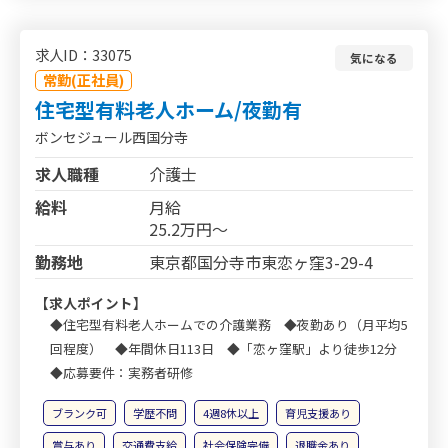
求人ID：33075
気になる
常勤(正社員)
住宅型有料老人ホーム/夜勤有
ボンセジュール西国分寺
求人職種
介護士
給料
月給
25.2万円～
勤務地
東京都国分寺市東恋ヶ窪3-29-4
【求人ポイント】
◆住宅型有料老人ホームでの介護業務 ◆夜勤あり（月平均5
回程度） ◆年間休日113日 ◆「恋ヶ窪駅」より徒歩12分
◆応募要件：実務者研修
ブランク可
学歴不問
4週8休以上
育児支援あり
賞与あり
交通費支給
社会保険完備
退職金あり