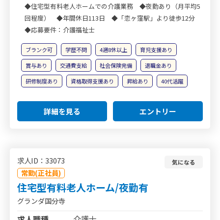
◆住宅型有料老人ホームでの介護業務 ◆夜勤あり（月平均5
回程度） ◆年間休日113日 ◆「恋ヶ窪駅」より徒歩12分
◆応募要件：介護福祉士
ブランク可
学歴不問
4週8休以上
育児支援あり
賞与あり
交通費支給
社会保険完備
退職金あり
研修制度あり
資格取得支援あり
昇給あり
40代活躍
詳細を見る
エントリー
求人ID：33073
気になる
常勤(正社員)
住宅型有料老人ホーム/夜勤有
グランダ国分寺
求人職種
介護士