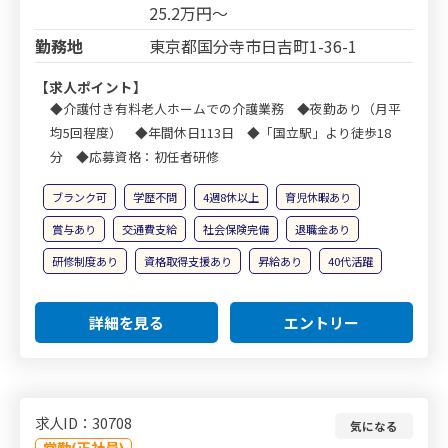
25.2万円～
勤務地
東京都国分寺市日吉町1-36-1
【求人ポイント】
◆介護付き有料老人ホームでの介護業務 ◆夜勤あり（月平
均5回程度） ◆年間休日113日 ◆「国立駅」より徒歩18
分 ◆応募資格：初任者研修
ブランク可
学歴不問
4週8休以上
育児休暇あり
賞与あり
交通費支給
社会保険完備
退職金あり
研修制度あり
資格取得支援あり
昇給あり
40代活躍
詳細を見る
エントリー
求人ID：30708
気になる
常勤(正社員)