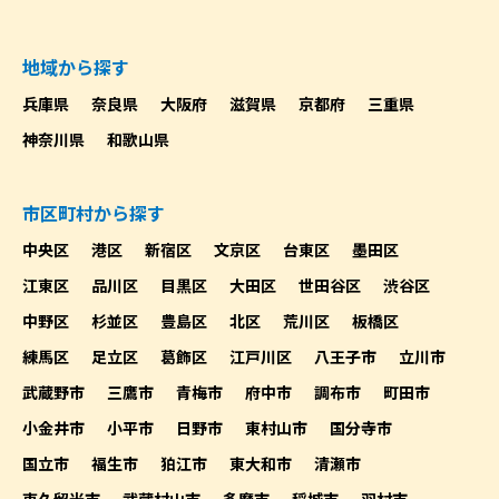
地域から探す
兵庫県
奈良県
大阪府
滋賀県
京都府
三重県
神奈川県
和歌山県
市区町村から探す
中央区
港区
新宿区
文京区
台東区
墨田区
江東区
品川区
目黒区
大田区
世田谷区
渋谷区
中野区
杉並区
豊島区
北区
荒川区
板橋区
練馬区
足立区
葛飾区
江戸川区
八王子市
立川市
武蔵野市
三鷹市
青梅市
府中市
調布市
町田市
小金井市
小平市
日野市
東村山市
国分寺市
国立市
福生市
狛江市
東大和市
清瀬市
東久留米市
武蔵村山市
多摩市
稲城市
羽村市