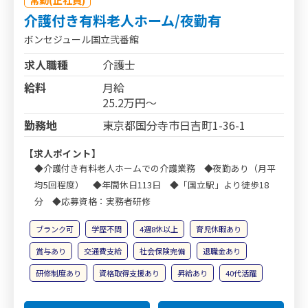
介護付き有料老人ホーム/夜勤有
ボンセジュール国立弐番館
求人職種
介護士
給料
月給
25.2万円～
勤務地
東京都国分寺市日吉町1-36-1
【求人ポイント】
◆介護付き有料老人ホームでの介護業務 ◆夜勤あり（月平
均5回程度） ◆年間休日113日 ◆「国立駅」より徒歩18
分 ◆応募資格：実務者研修
ブランク可
学歴不問
4週8休以上
育児休暇あり
賞与あり
交通費支給
社会保険完備
退職金あり
研修制度あり
資格取得支援あり
昇給あり
40代活躍