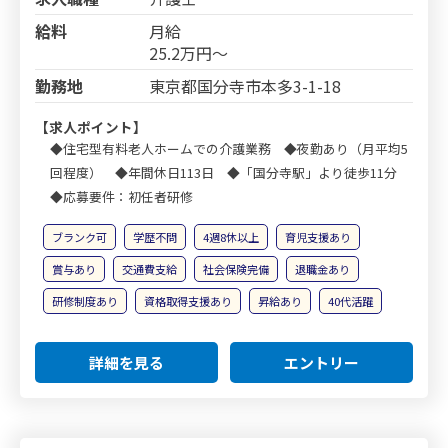
給料
月給
25.2万円～
勤務地
東京都国分寺市本多3-1-18
【求人ポイント】
◆住宅型有料老人ホームでの介護業務 ◆夜勤あり（月平均5
回程度） ◆年間休日113日 ◆「国分寺駅」より徒歩11分
◆応募要件：初任者研修
ブランク可
学歴不問
4週8休以上
育児支援あり
賞与あり
交通費支給
社会保険完備
退職金あり
研修制度あり
資格取得支援あり
昇給あり
40代活躍
詳細を見る
エントリー