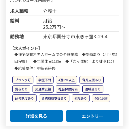
ボンセジュール西国分寺
求人職種
介護士
給料
月給
25.2万円～
勤務地
東京都国分寺市東恋ヶ窪3-29-4
【求人ポイント】
◆住宅型有料老人ホームでの介護業務 ◆夜勤あり（月平均5
回程度） ◆年間休日113日 ◆「恋ヶ窪駅」より徒歩12分
◆応募要件：初任者研修
ブランク可
学歴不問
4週8休以上
育児支援あり
賞与あり
交通費支給
社会保険完備
退職金あり
研修制度あり
資格取得支援あり
昇給あり
40代活躍
詳細を見る
エントリー