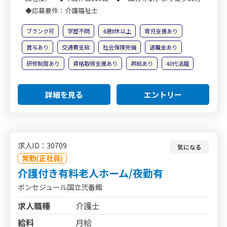
◆応募要件：介護福祉士
ブランク可
学歴不問
4週8休以上
育児支援あり
賞与あり
交通費支給
社会保険完備
退職金あり
研修制度あり
資格取得支援あり
昇給あり
40代活躍
詳細を見る
エントリー
求人ID：30709
気になる
常勤(正社員)
介護付き有料老人ホーム/夜勤有
ボンセジュール国立弐番館
求人職種
介護士
給料
月給