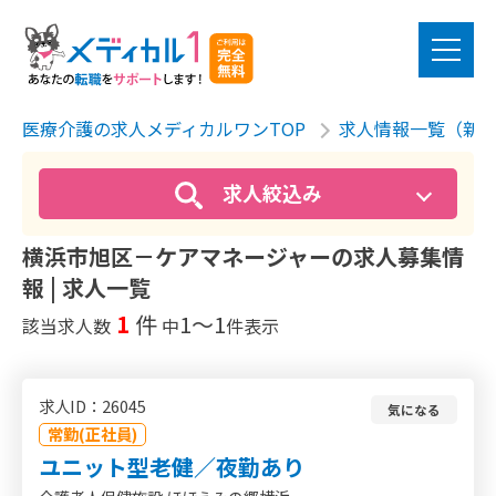
医療介護の求人メディカルワンTOP
求人情報一覧（新
求人絞込み
横浜市旭区－ケアマネージャーの求人募集情
報 | 求人一覧
1
件
1〜1
該当求人数
中
件表示
求人ID：26045
気になる
常勤(正社員)
ユニット型老健／夜勤あり