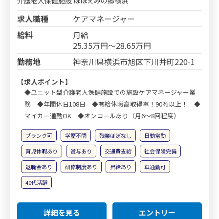
介護老人保健施設 ほほえみの郷横浜
求人職種
ケアマネージャー
給料
月給
25.35万円～28.65万円
勤務地
神奈川県横浜市旭区下川井町220-1
【求人ポイント】
◆ユニット型介護老人保健施設での施設ケアマネージャー業
務 ◆年間休日108日 ◆有給休暇高取得率！90％以上！ ◆
マイカー通勤OK ◆オンコールあり（月6～8回程度）
ブランク可
学歴不問
残業ほぼなし
日勤常勤
育児休暇あり
賞与あり
交通費支給
社会保険完備
退職金あり
研修制度あり
昇給あり
車通勤可
40代活躍
詳細を見る
エントリー