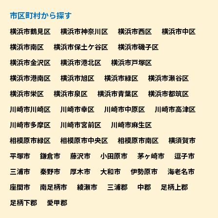
市区町村から探す
横浜市鶴見区
横浜市神奈川区
横浜市西区
横浜市中区
横浜市南区
横浜市保土ケ谷区
横浜市磯子区
横浜市金沢区
横浜市港北区
横浜市戸塚区
横浜市港南区
横浜市旭区
横浜市緑区
横浜市瀬谷区
横浜市栄区
横浜市泉区
横浜市青葉区
横浜市都筑区
川崎市川崎区
川崎市幸区
川崎市中原区
川崎市高津区
川崎市多摩区
川崎市宮前区
川崎市麻生区
相模原市緑区
相模原市中央区
相模原市南区
横須賀市
平塚市
鎌倉市
藤沢市
小田原市
茅ヶ崎市
逗子市
三浦市
秦野市
厚木市
大和市
伊勢原市
海老名市
座間市
南足柄市
綾瀬市
三浦郡
中郡
足柄上郡
足柄下郡
愛甲郡