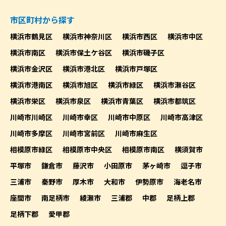
市区町村から探す
横浜市鶴見区
横浜市神奈川区
横浜市西区
横浜市中区
横浜市南区
横浜市保土ケ谷区
横浜市磯子区
横浜市金沢区
横浜市港北区
横浜市戸塚区
横浜市港南区
横浜市旭区
横浜市緑区
横浜市瀬谷区
横浜市栄区
横浜市泉区
横浜市青葉区
横浜市都筑区
川崎市川崎区
川崎市幸区
川崎市中原区
川崎市高津区
川崎市多摩区
川崎市宮前区
川崎市麻生区
相模原市緑区
相模原市中央区
相模原市南区
横須賀市
平塚市
鎌倉市
藤沢市
小田原市
茅ヶ崎市
逗子市
三浦市
秦野市
厚木市
大和市
伊勢原市
海老名市
座間市
南足柄市
綾瀬市
三浦郡
中郡
足柄上郡
足柄下郡
愛甲郡