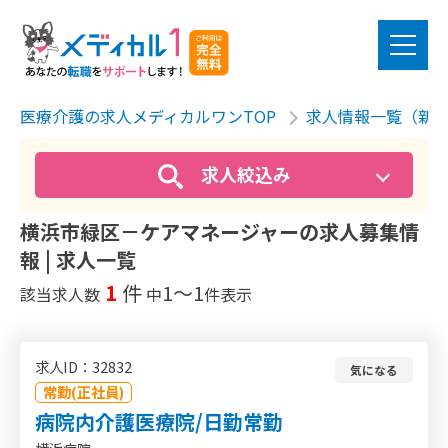
医療介護の求人メディカルワンTOP
求人情報一覧（新
求人絞込み
横浜市緑区－ケアマネージャーの求人募集情
報 | 求人一覧
1
件
1〜1
該当求人数
中
件表示
求人ID：32832
気になる
常勤(正社員)
病院内介護医療院/日勤常勤