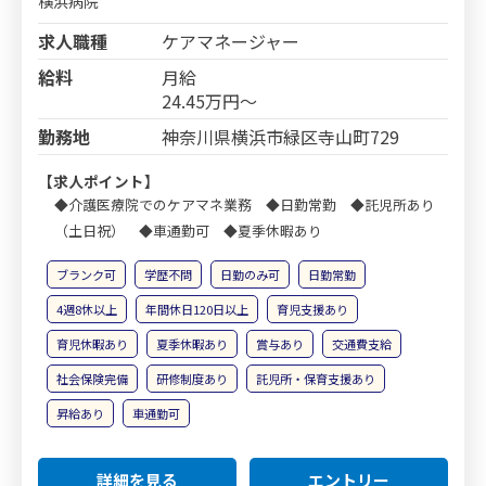
横浜病院
求人職種
ケアマネージャー
給料
月給
24.45万円～
勤務地
神奈川県横浜市緑区寺山町729
【求人ポイント】
◆介護医療院でのケアマネ業務 ◆日勤常勤 ◆託児所あり
（土日祝） ◆車通勤可 ◆夏季休暇あり
ブランク可
学歴不問
日勤のみ可
日勤常勤
4週8休以上
年間休日120日以上
育児支援あり
育児休暇あり
夏季休暇あり
賞与あり
交通費支給
社会保険完備
研修制度あり
託児所・保育支援あり
昇給あり
車通勤可
詳細を見る
エントリー