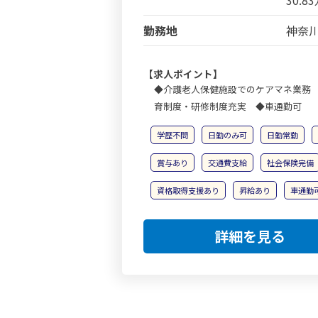
30.8
勤務地
神奈川
【求人ポイント】
◆介護老人保健施設でのケアマネ業務 
育制度・研修制度充実 ◆車通勤可
学歴不問
日勤のみ可
日勤常勤
賞与あり
交通費支給
社会保険完備
資格取得支援あり
昇給あり
車通勤
詳細を見る