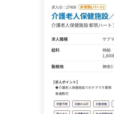
非常勤(パート)
求人ID：27408
介護老人保健施設／
介護老人保健施設 都筑ハート
求人職種
ケア
給料
時給
1,60
勤務地
神奈川
【求人ポイント】
◆介護老人保健施設でのケアマネ業務 
車通勤可
学歴不問
日勤のみ可
日勤常勤
賞与あり
交通費支給
社会保険完備