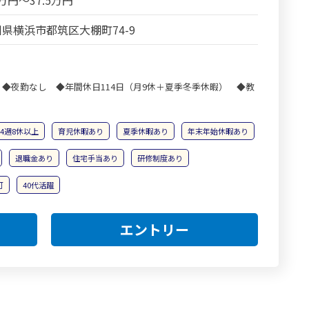
3万円～37.5万円
県横浜市都筑区大棚町74-9
◆夜勤なし ◆年間休日114日（月9休＋夏季冬季休暇） ◆教
4週8休以上
育児休暇あり
夏季休暇あり
年末年始休暇あり
退職金あり
住宅手当あり
研修制度あり
可
40代活躍
エントリー