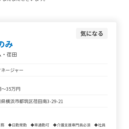
気になる
のみ
ム・荏田
マネージャー
円～35万円
県横浜市都筑区荏田南3-29-21
業務 ◆日勤常勤 ◆車通勤可 ◆介護支援専門員必須 ◆社員