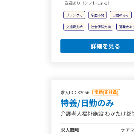
送迎あり（シフトによる）
ブランク可
学歴不問
日勤のみ可
交通費支給
社会保険完備
退職金あ
詳細を見る
常勤(正社員)
求人ID：32056
特養/日勤のみ
介護老人福祉施設 わかたけ都
求人職種
ケア