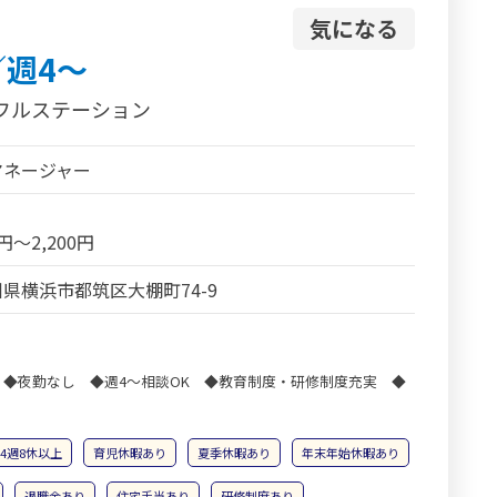
気になる
週4～
フルステーション
マネージャー
0円～2,200円
県横浜市都筑区大棚町74-9
◆夜勤なし ◆週4～相談OK ◆教育制度・研修制度充実 ◆
4週8休以上
育児休暇あり
夏季休暇あり
年末年始休暇あり
退職金あり
住宅手当あり
研修制度あり