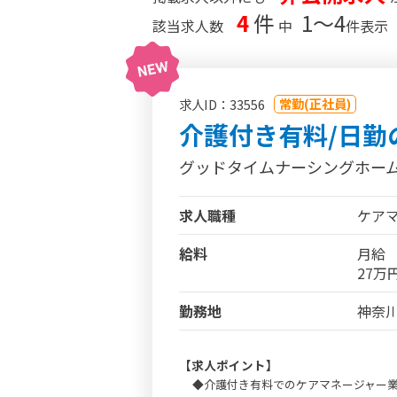
4
件
1〜4
該当求人数
中
件表示
常勤(正社員)
求人ID：33556
介護付き有料/日勤
グッドタイムナーシングホー
求人職種
ケア
給料
月給
27万
勤務地
神奈川
【求人ポイント】
◆介護付き有料でのケアマネージャー