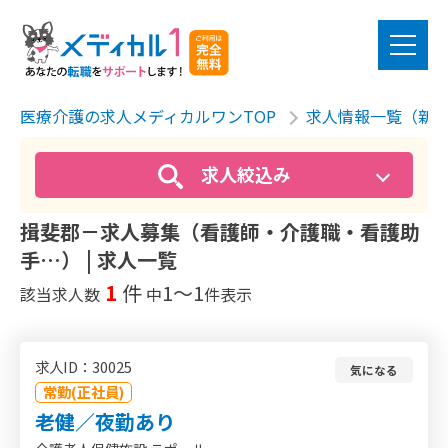
医療介護の求人メディカルワンTOP
求人情報一覧（新
求人絞込み
揖斐郡－求人募集（看護師・介護職・看護助
手…） | 求人一覧
1
件
1〜1
該当求人数
中
件表示
求人ID：30025
気になる
常勤(正社員)
老健／夜勤あり