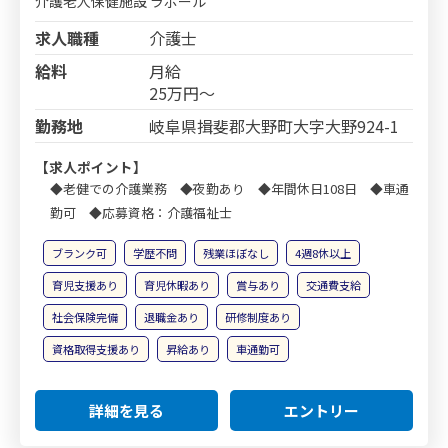
介護老人保健施設 ラポール
求人職種
介護士
給料
月給
25万円～
勤務地
岐阜県揖斐郡大野町大字大野924-1
【求人ポイント】
◆老健での介護業務 ◆夜勤あり ◆年間休日108日 ◆車通
勤可 ◆応募資格：介護福祉士
ブランク可
学歴不問
残業ほぼなし
4週8休以上
育児支援あり
育児休暇あり
賞与あり
交通費支給
社会保険完備
退職金あり
研修制度あり
資格取得支援あり
昇給あり
車通勤可
詳細を見る
エントリー