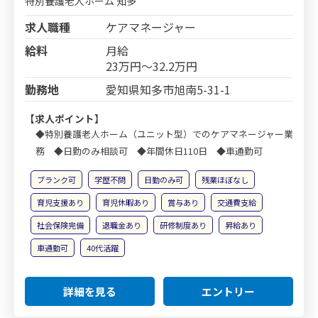
特別養護老人ホーム 知多
求人職種
ケアマネージャー
給料
月給
23万円～32.2万円
勤務地
愛知県知多市旭南5-31-1
【求人ポイント】
◆特別養護老人ホーム（ユニット型）でのケアマネージャー業
務 ◆日勤のみ相談可 ◆年間休日110日 ◆車通勤可
ブランク可
学歴不問
日勤のみ可
残業ほぼなし
育児支援あり
育児休暇あり
賞与あり
交通費支給
社会保険完備
退職金あり
研修制度あり
昇給あり
車通勤可
40代活躍
詳細を見る
エントリー