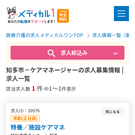
医療介護の求人メディカルワンTOP
求人情報一覧（新
求人絞込み
知多市－ケアマネージャーの求人募集情報 |
求人一覧
1
件
1〜1
該当求人数
中
件表示
求人ID：30976
気になる
常勤(正社員)
特養／施設ケアマネ