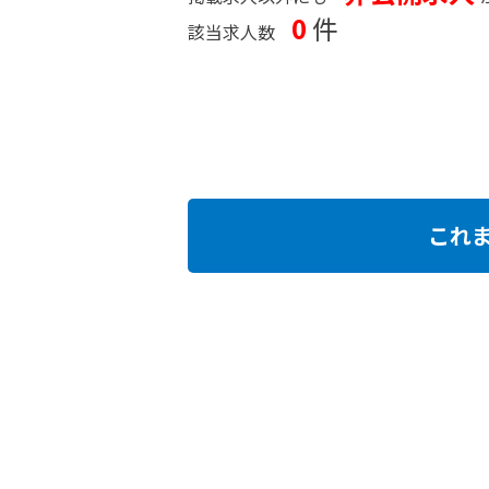
0
件
該当求人数
これ