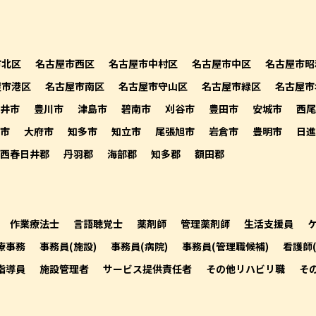
市北区
名古屋市西区
名古屋市中村区
名古屋市中区
名古屋市昭
屋市港区
名古屋市南区
名古屋市守山区
名古屋市緑区
名古屋市
井市
豊川市
津島市
碧南市
刈谷市
豊田市
安城市
西尾
市
大府市
知多市
知立市
尾張旭市
岩倉市
豊明市
日進
西春日井郡
丹羽郡
海部郡
知多郡
額田郡
作業療法士
言語聴覚士
薬剤師
管理薬剤師
生活支援員
療事務
事務員(施設)
事務員(病院)
事務員(管理職候補)
看護師
指導員
施設管理者
サービス提供責任者
その他リハビリ職
そ