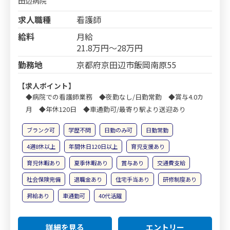
田辺病院
求人職種
看護師
給料
月給
21.8万円～28万円
勤務地
京都府京田辺市飯岡南原55
【求人ポイント】
◆病院での看護師業務 ◆夜勤なし/日勤常勤 ◆賞与4.0カ
月 ◆年休120日 ◆車通勤可/最寄り駅より送迎あり
ブランク可
学歴不問
日勤のみ可
日勤常勤
4週8休以上
年間休日120日以上
育児支援あり
育児休暇あり
夏季休暇あり
賞与あり
交通費支給
社会保険完備
退職金あり
住宅手当あり
研修制度あり
昇給あり
車通勤可
40代活躍
詳細を見る
エントリー