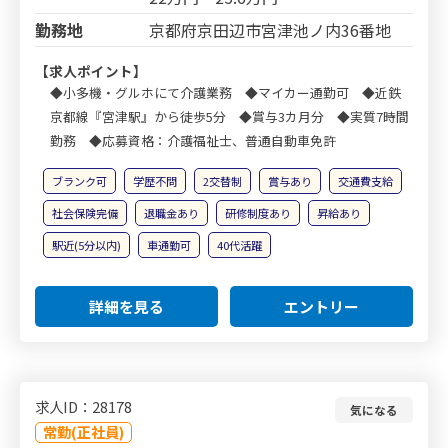
勤務地
京都府京田辺市宮津池ノ内36番地
【求人ポイント】
◆小多機・グルホにて介護業務 ◆マイカー通勤可 ◆近鉄
京都線『宮津駅』から徒歩5分 ◆賞与3カ月分 ◆実質7時間
勤務 ◆応募資格：介護福祉士、普通自動車免許
ブランク可
学歴不問
2交替制
賞与あり
交通費支給
社会保険完備
退職金あり
研修制度あり
昇給あり
駅近(5分以内)
車通勤可
40代活躍
詳細を見る
エントリー
求人ID：28178
気になる
常勤(正社員)