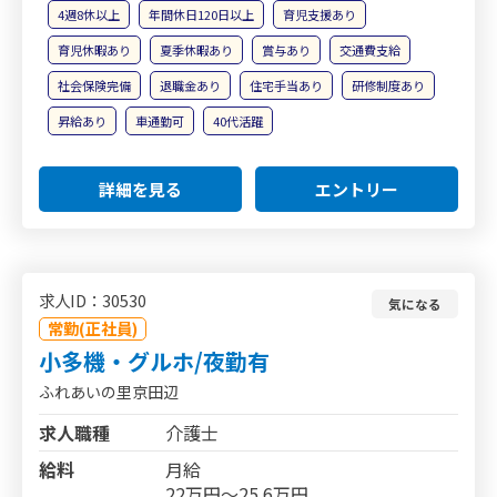
4週8休以上
年間休日120日以上
育児支援あり
育児休暇あり
夏季休暇あり
賞与あり
交通費支給
社会保険完備
退職金あり
住宅手当あり
研修制度あり
昇給あり
車通勤可
40代活躍
詳細を見る
エントリー
求人ID：30530
気になる
常勤(正社員)
小多機・グルホ/夜勤有
ふれあいの里京田辺
求人職種
介護士
給料
月給
22万円～25.6万円