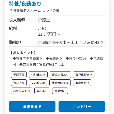
特養/夜勤あり
特別養護老人ホーム つつきの郷
求人職種
介護士
給料
月給
21.37万円～
勤務地
京都府京田辺市三山木西ノ河原43-2
【求人ポイント】
◆特養での介護業務 ◆夜勤あり ◆賞与4.0カ月 ◆車通勤
可 ◆応募資格：実務経験2年以上
学歴不問
4週8休以上
育児支援あり
育児休暇あり
賞与あり
交通費支給
社会保険完備
退職金あり
研修制度あり
昇給あり
車通勤可
詳細を見る
エントリー