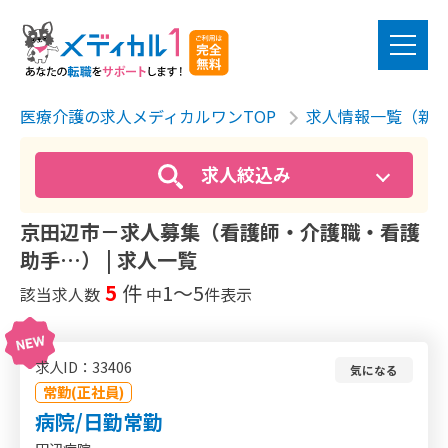
医療介護の求人メディカルワンTOP
求人情報一覧（新
求人絞込み
京田辺市－求人募集（看護師・介護職・看護
助手…） | 求人一覧
5
件
1〜5
該当求人数
中
件表示
求人ID：33406
気になる
常勤(正社員)
病院/日勤常勤