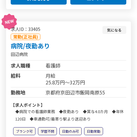
求人ID：33405
気になる
常勤(正社員)
病院/夜勤あり
田辺病院
求人職種
看護師
給料
月給
25.8万円～32万円
勤務地
京都府京田辺市飯岡南原55
【求人ポイント】
◆病院での看護師業務 ◆夜勤あり ◆賞与4.0カ月 ◆年休
120日 ◆車通勤可/最寄り駅より送迎あり
ブランク可
学歴不問
日勤のみ可
日勤常勤