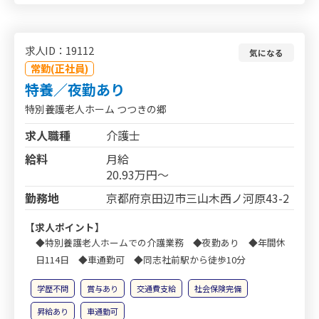
求人ID：19112
気になる
常勤(正社員)
特養／夜勤あり
特別養護老人ホーム つつきの郷
求人職種
介護士
給料
月給
20.93万円～
勤務地
京都府京田辺市三山木西ノ河原43-2
【求人ポイント】
◆特別養護老人ホームでの介護業務 ◆夜勤あり ◆年間休
日114日 ◆車通勤可 ◆同志社前駅から徒歩10分
学歴不問
賞与あり
交通費支給
社会保険完備
昇給あり
車通勤可