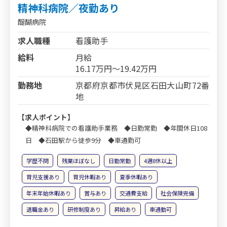
精神科病院／夜勤あり
醍醐病院
求人職種
看護助手
給料
月給
16.17万円～19.42万円
勤務地
京都府京都市伏見区石田大山町72番
地
【求人ポイント】
◆精神科病院での看護助手業務 ◆日勤常勤 ◆年間休日108
日 ◆石田駅から徒歩9分 ◆車通勤可
学歴不問
残業ほぼなし
日勤常勤
4週8休以上
育児支援あり
育児休暇あり
夏季休暇あり
年末年始休暇あり
賞与あり
交通費支給
社会保険完備
退職金あり
研修制度あり
昇給あり
車通勤可