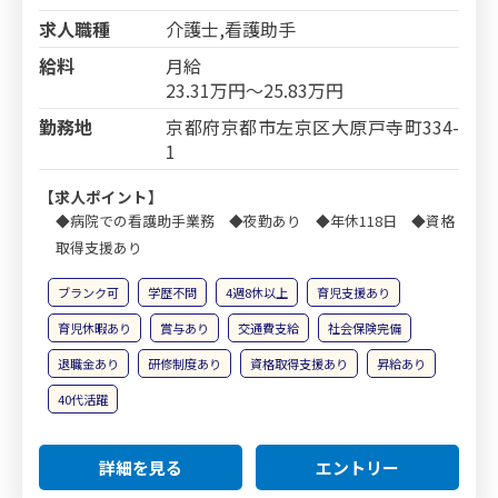
求人職種
介護士,看護助手
給料
月給
23.31万円～25.83万円
勤務地
京都府京都市左京区大原戸寺町334-
1
【求人ポイント】
◆病院での看護助手業務 ◆夜勤あり ◆年休118日 ◆資格
取得支援あり
ブランク可
学歴不問
4週8休以上
育児支援あり
育児休暇あり
賞与あり
交通費支給
社会保険完備
退職金あり
研修制度あり
資格取得支援あり
昇給あり
40代活躍
詳細を見る
エントリー