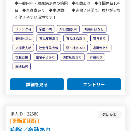
◆一般内科・糖尿病治療の病院 ◆夜勤あり ◆年間休日104
日 ◆単身寮あり ◆車通勤可 ◆実働７時間で、負担が少な
く働きやすい環境です！
ブランク可
学歴不問
即日勤務OK
残業ほぼなし
4週8休以上
育児支援あり
育児休暇あり
賞与あり
交通費支給
社会保険完備
寮・社宅あり
退職金あり
復職支援
住宅手当あり
研修制度あり
昇給あり
車通勤可
詳細を見る
エントリー
求人ID：22680
気になる
常勤(正社員)
病院／夜勤あり