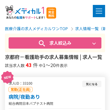
医療介護の求人メディカルワンTOP
求人情報一覧（新
求人絞込み
京都府－看護助手の求人募集情報 | 求人一覧
43
件
1〜20
該当求人数
中
件表示
求人ID：33100
気になる
常勤(正社員)
病院/夜勤あり
総合病院日本バプテスト病院