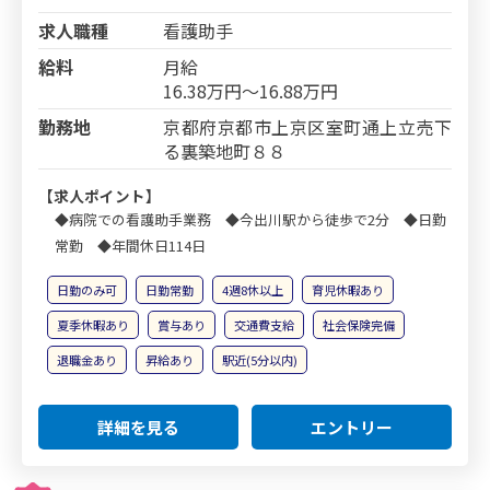
求人職種
看護助手
給料
月給
16.38万円～16.88万円
勤務地
京都府京都市上京区室町通上立売下
る裏築地町８８
【求人ポイント】
◆病院での看護助手業務 ◆今出川駅から徒歩で2分 ◆日勤
常勤 ◆年間休日114日
日勤のみ可
日勤常勤
4週8休以上
育児休暇あり
夏季休暇あり
賞与あり
交通費支給
社会保険完備
退職金あり
昇給あり
駅近(5分以内)
詳細を見る
エントリー