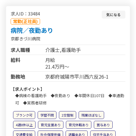
求人ID：33484
気になる
常勤(正社員)
病院／夜勤あり
京都きづ川病院
求人職種
介護士,看護助手
給料
月給
21.4万円～
勤務地
京都府城陽市平川西六反26-1
【求人ポイント】
◆病棟の看護助手 ◆夜勤あり ◆年間休日107日 ◆車通勤
可 ◆実務者研修
ブランク可
学歴不問
2交替制
残業ほぼなし
4週8休以上
育児支援あり
育児休暇あり
賞与あり
交通費支給
社会保険完備
退職金あり
住宅手当あり