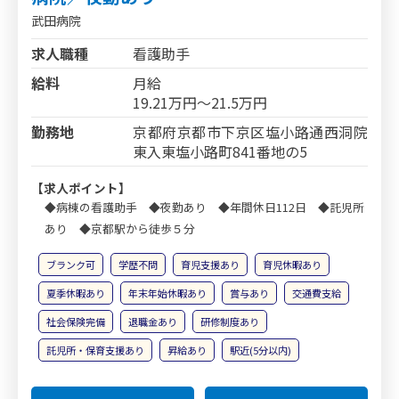
武田病院
求人職種
看護助手
給料
月給
19.21万円～21.5万円
勤務地
京都府京都市下京区塩小路通西洞院
東入東塩小路町841番地の5
【求人ポイント】
◆病棟の看護助手 ◆夜勤あり ◆年間休日112日 ◆託児所
あり ◆京都駅から徒歩５分
ブランク可
学歴不問
育児支援あり
育児休暇あり
夏季休暇あり
年末年始休暇あり
賞与あり
交通費支給
社会保険完備
退職金あり
研修制度あり
託児所・保育支援あり
昇給あり
駅近(5分以内)