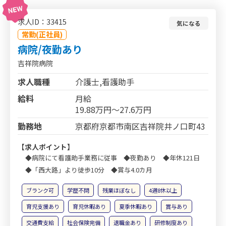
求人ID：33415
気になる
常勤(正社員)
病院/夜勤あり
吉祥院病院
求人職種
介護士,看護助手
給料
月給
19.88万円～27.6万円
勤務地
京都府京都市南区吉祥院井ノ口町43
【求人ポイント】
◆病院にて看護助手業務に従事 ◆夜勤あり ◆年休121日
◆「西大路」より徒歩10分 ◆賞与4.0カ月
ブランク可
学歴不問
残業ほぼなし
4週8休以上
育児支援あり
育児休暇あり
夏季休暇あり
賞与あり
交通費支給
社会保険完備
退職金あり
研修制度あり