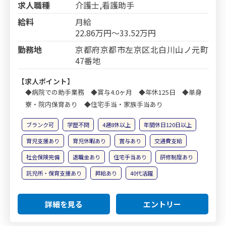
求人職種
介護士,看護助手
給料
月給
22.86万円～33.52万円
勤務地
京都府京都市左京区北白川山ノ元町
47番地
【求人ポイント】
◆病院での助手業務 ◆賞与4.0ヶ月 ◆年休125日 ◆単身
寮・院内保育あり ◆住宅手当・家族手当あり
ブランク可
学歴不問
4週8休以上
年間休日120日以上
育児支援あり
育児休暇あり
賞与あり
交通費支給
社会保険完備
退職金あり
住宅手当あり
研修制度あり
託児所・保育支援あり
昇給あり
40代活躍
詳細を見る
エントリー