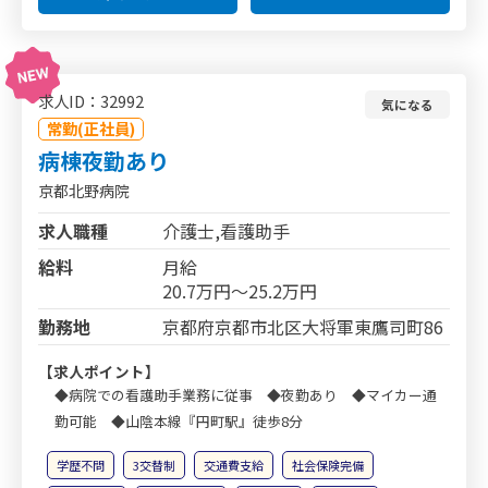
求人ID：32992
気になる
常勤(正社員)
病棟夜勤あり
京都北野病院
求人職種
介護士,看護助手
給料
月給
20.7万円～25.2万円
勤務地
京都府京都市北区大将軍東鷹司町86
【求人ポイント】
◆病院での看護助手業務に従事 ◆夜勤あり ◆マイカー通
勤可能 ◆山陰本線『円町駅』徒歩8分
学歴不問
3交替制
交通費支給
社会保険完備