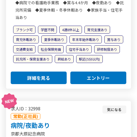
◆病院での看護助手業務 ◆賞与4.4か月 ◆夜勤あり ◆託
児所完備 ◆夏季休暇・冬季休暇あり ◆家族手当・住宅手
当あり
ブランク可
学歴不問
4週8休以上
育児支援あり
育児休暇あり
夏季休暇あり
年末年始休暇あり
賞与あり
交通費支給
社会保険完備
住宅手当あり
研修制度あり
託児所・保育支援あり
昇給あり
駅近(5分以内)
詳細を見る
エントリー
求人ID：32998
気になる
常勤(正社員)
病院/夜勤あり
京都大原記念病院