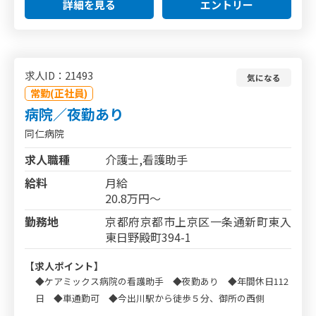
詳細を見る
エントリー
求人ID：21493
気になる
常勤(正社員)
病院／夜勤あり
同仁病院
求人職種
介護士,看護助手
給料
月給
20.8万円～
勤務地
京都府京都市上京区一条通新町東入
東日野殿町394-1
【求人ポイント】
◆ケアミックス病院の看護助手 ◆夜勤あり ◆年間休日112
日 ◆車通勤可 ◆今出川駅から徒歩５分、御所の西側