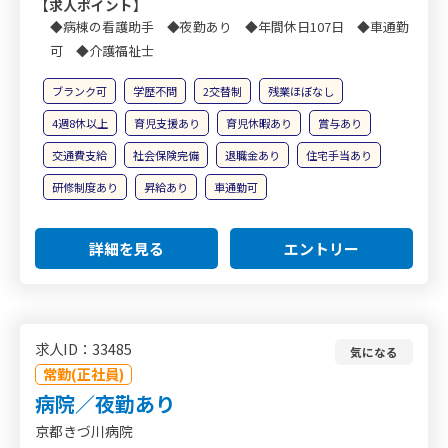
【求人ポイント】
◆病棟の看護助手 ◆夜勤あり ◆年間休日107日 ◆車通勤
可 ◆介護福祉士
ブランク可
学歴不問
2交替制
残業ほぼなし
4週8休以上
育児支援あり
育児休暇あり
賞与あり
交通費支給
社会保険完備
退職金あり
住宅手当あり
研修制度あり
昇給あり
車通勤可
詳細を見る
エントリー
求人ID：33485
気になる
常勤(正社員)
病院／夜勤あり
京都きづ川病院