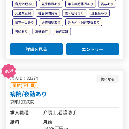
育児休暇あり
夏季休暇あり
年末年始休暇あり
賞与あり
交通費支給
社会保険完備
寮・社宅あり
退職金あり
住宅手当あり
研修制度あり
託児所・保育支援あり
昇給あり
車通勤可
40代活躍
詳細を見る
エントリー
求人ID：32374
気になる
常勤(正社員)
病院/夜勤あり
京都武田病院
求人職種
介護士,看護助手
給料
月給
18.88万円～