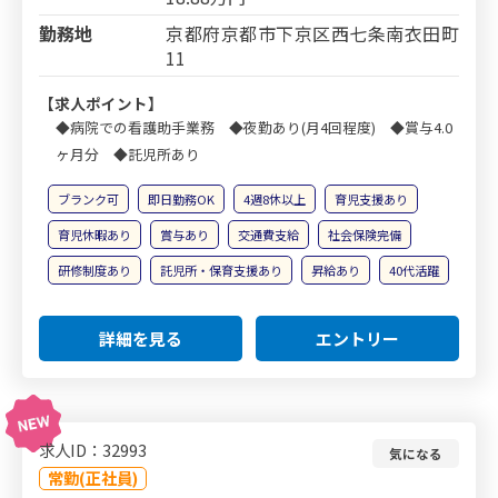
勤務地
京都府京都市下京区西七条南衣田町
11
【求人ポイント】
◆病院での看護助手業務 ◆夜勤あり(月4回程度) ◆賞与4.0
ヶ月分 ◆託児所あり
ブランク可
即日勤務OK
4週8休以上
育児支援あり
育児休暇あり
賞与あり
交通費支給
社会保険完備
研修制度あり
託児所・保育支援あり
昇給あり
40代活躍
詳細を見る
エントリー
求人ID：32993
気になる
常勤(正社員)