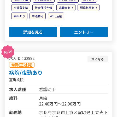
交通費支給
社会保険完備
退職金あり
研修制度あり
昇給あり
車通勤可
40代活躍
詳細を見る
エントリー
求人ID：32882
気になる
常勤(正社員)
病院/夜勤あり
室町病院
求人職種
看護助手
給料
月給
22.48万円～22.98万円
勤務地
京都府京都市上京区室町通上立売下