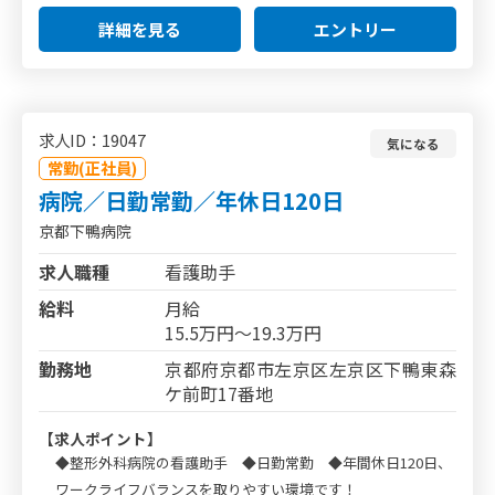
詳細を見る
エントリー
求人ID：19047
気になる
常勤(正社員)
病院／日勤常勤／年休日120日
京都下鴨病院
求人職種
看護助手
給料
月給
15.5万円～19.3万円
勤務地
京都府京都市左京区左京区下鴨東森
ケ前町17番地
【求人ポイント】
◆整形外科病院の看護助手 ◆日勤常勤 ◆年間休日120日、
ワークライフバランスを取りやすい環境です！