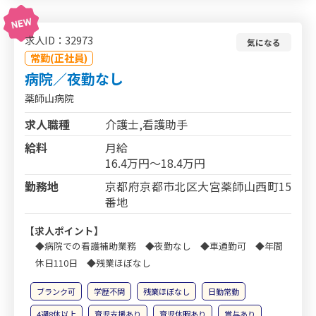
求人ID：32973
気になる
常勤(正社員)
病院／夜勤なし
薬師山病院
求人職種
介護士,看護助手
給料
月給
16.4万円～18.4万円
勤務地
京都府京都市北区大宮薬師山西町15
番地
【求人ポイント】
◆病院での看護補助業務 ◆夜勤なし ◆車通勤可 ◆年間
休日110日 ◆残業ほぼなし
ブランク可
学歴不問
残業ほぼなし
日勤常勤
4週8休以上
育児支援あり
育児休暇あり
賞与あり