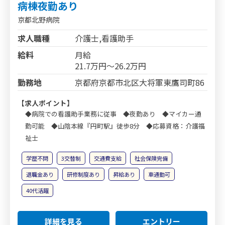
病棟夜勤あり
京都北野病院
求人職種
介護士,看護助手
給料
月給
21.7万円～26.2万円
勤務地
京都府京都市北区大将軍東鷹司町86
【求人ポイント】
◆病院での看護助手業務に従事 ◆夜勤あり ◆マイカー通
勤可能 ◆山陰本線『円町駅』徒歩8分 ◆応募資格：介護福
祉士
学歴不問
3交替制
交通費支給
社会保険完備
退職金あり
研修制度あり
昇給あり
車通勤可
40代活躍
詳細を見る
エントリー