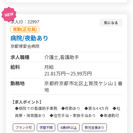
求人ID：32997
気になる
常勤(正社員)
病院/夜勤あり
京都博愛会病院
求人職種
介護士,看護助手
給料
月給
21.81万円～25.99万円
勤務地
京都府京都市北区上賀茂ケシ山１番
地
【求人ポイント】
◆病院での看護助手業務 ◆夜勤あり ◆賞与4.4カ月 ◆社
員寮・保育園あり ◆住宅手当・家族手当あり ◆車通勤可
ブランク可
学歴不問
4週8休以上
育児支援あり