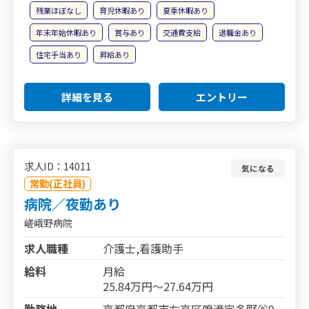
残業ほぼなし
育児休暇あり
夏季休暇あり
年末年始休暇あり
賞与あり
交通費支給
退職金あり
住宅手当あり
昇給あり
詳細を見る
エントリー
求人ID：14011
気になる
常勤(正社員)
病院／夜勤あり
嵯峨野病院
求人職種
介護士,看護助手
給料
月給
25.84万円～27.64万円
勤務地
京都府京都市右京区鳴滝宇多野谷9