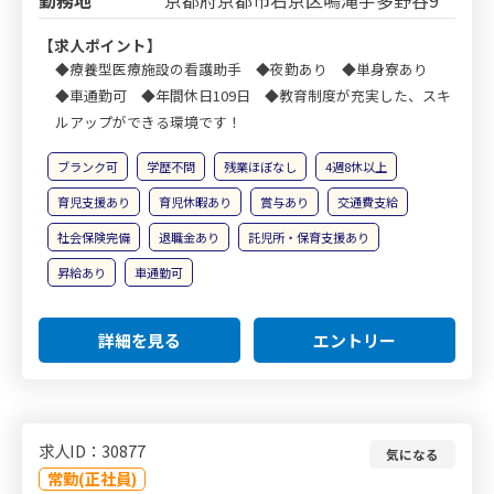
【求人ポイント】
◆療養型医療施設の看護助手 ◆夜勤あり ◆単身寮あり
◆車通勤可 ◆年間休日109日 ◆教育制度が充実した、スキ
ルアップができる環境です！
ブランク可
学歴不問
残業ほぼなし
4週8休以上
育児支援あり
育児休暇あり
賞与あり
交通費支給
社会保険完備
退職金あり
託児所・保育支援あり
昇給あり
車通勤可
詳細を見る
エントリー
求人ID：30877
気になる
常勤(正社員)