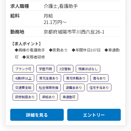
求人職種
介護士,看護助手
給料
月給
21.1万円～
勤務地
京都府城陽市平川西六反26-1
【求人ポイント】
◆病棟の看護助手 ◆夜勤あり ◆年間休日107日 ◆車通勤
可 ◆実務者研修
ブランク可
学歴不問
2交替制
残業ほぼなし
4週8休以上
育児支援あり
育児休暇あり
賞与あり
交通費支給
社会保険完備
退職金あり
住宅手当あり
研修制度あり
昇給あり
車通勤可
詳細を見る
エントリー