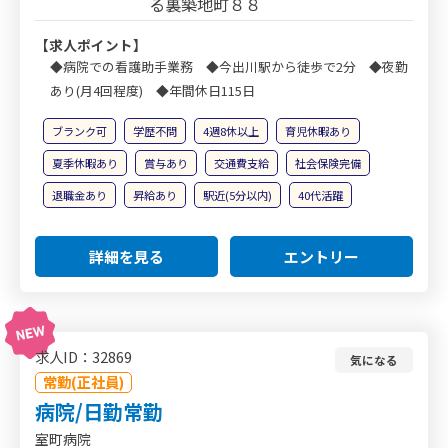
る裏築地町８８
【求人ポイント】
◆病院での看護助手業務 ◆今出川駅から徒歩で2分 ◆夜勤
あり(月4回程度) ◆年間休日115日
ブランク可
学歴不問
4週8休以上
育児休暇あり
夏季休暇あり
賞与あり
交通費支給
社会保険完備
退職金あり
昇給あり
駅近(5分以内)
40代活躍
詳細を見る
エントリー
求人ID：32869
気になる
常勤(正社員)
病院/日勤常勤
室町病院