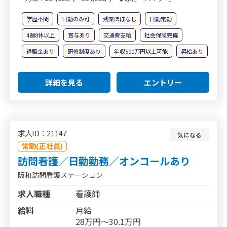
学歴不問
日勤のみ可
残業ほぼなし
日勤常勤
4週8休以上
賞与あり
交通費支給
社会保険完備
退職金あり
研修制度あり
年収500万円以上可能
昇給あり
詳細を見る
エントリー
求人ID：21147
気になる
常勤(正社員)
訪問看護／日勤勤務／オンコールあり
阪和訪問看護ステーション
求人職種
看護師
給料
月給
28万円～30.1万円