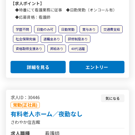
【求人ポイント】
◆特養にて看護業務に従事 ◆日勤常勤（オンコール有）
◆応募資格：看護師
学歴不問
日勤のみ可
日勤常勤
賞与あり
交通費支給
社会保険完備
退職金あり
研修制度あり
資格取得支援あり
昇給あり
40代活躍
詳細を見る
エントリー
求人ID：30446
気になる
常勤(正社員)
有料老人ホーム／夜勤なし
さわやか住吉館
求人職種
看護師