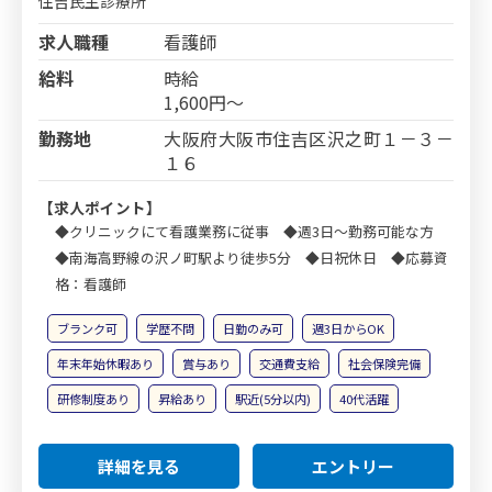
住吉民主診療所
求人職種
看護師
給料
時給
1,600円～
勤務地
大阪府大阪市住吉区沢之町１－３－
１６
【求人ポイント】
◆クリニックにて看護業務に従事 ◆週3日～勤務可能な方
◆南海高野線の沢ノ町駅より徒歩5分 ◆日祝休日 ◆応募資
格：看護師
ブランク可
学歴不問
日勤のみ可
週3日からOK
年末年始休暇あり
賞与あり
交通費支給
社会保険完備
研修制度あり
昇給あり
駅近(5分以内)
40代活躍
詳細を見る
エントリー