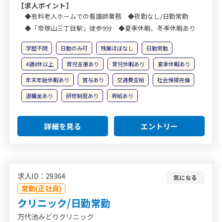
【求人ポイント】
◆有料老人ホームでの看護師業務 ◆夜勤なし/日勤常勤
◆「帝塚山三丁目駅」徒歩9分 ◆夏季休暇、冬季休暇あり
学歴不問
日勤のみ可
残業ほぼなし
日勤常勤
4週8休以上
育児支援あり
育児休暇あり
夏季休暇あり
年末年始休暇あり
賞与あり
交通費支給
社会保険完備
退職金あり
研修制度あり
昇給あり
詳細を見る
エントリー
求人ID：29364
気になる
常勤(正社員)
クリニック/日勤常勤
万代池みどりクリニック