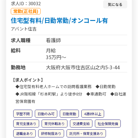
求人ID：30032
気になる
常勤(正社員)
住宅型有料/日勤常勤/オンコール有
アバント住吉
求人職種
看護師
給料
月給
35万円～
勤務地
大阪府大阪市住吉区山之内5-3-44
【求人ポイント】
◆住宅型有料老人ホームでの訪問看護業務 ◆日勤常勤
◆JR阪和線「杉本町駅」より徒歩8分 ◆車通勤可 ◆自社運
営保育園有
学歴不問
日勤のみ可
日勤常勤
4週8休以上
育児支援あり
育児休暇あり
交通費支給
社会保険完備
退職金あり
研修制度あり
託児所・保育支援あり