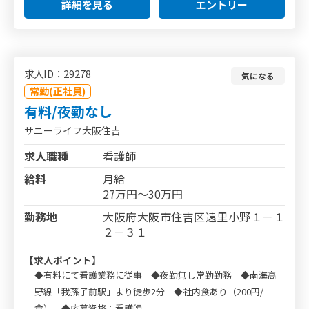
詳細を見る
エントリー
求人ID：29278
気になる
常勤(正社員)
有料/夜勤なし
サニーライフ大阪住吉
求人職種
看護師
給料
月給
27万円～30万円
勤務地
大阪府大阪市住吉区遠里小野１－１
２－３１
【求人ポイント】
◆有料にて看護業務に従事 ◆夜勤無し常勤勤務 ◆南海高
野線「我孫子前駅」より徒歩2分 ◆社内食あり（200円/
食） ◆応募資格：看護師