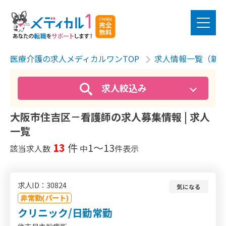
医療介護の求人メディカルワンTOP
求人情報一覧（新
求人絞込み
大阪市住吉区－看護師の求人募集情報 | 求人
一覧
13
件
1〜13
該当求人数
中
件表示
求人ID：30824
気になる
非常勤(パート)
クリニック/日勤常勤