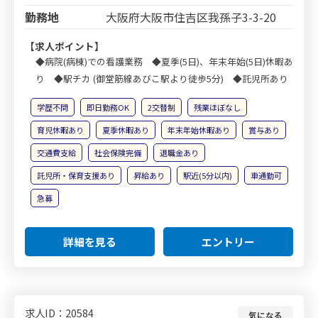
勤務地
大阪府大阪市住吉区我孫子3-3-20
【求人ポイント】
◆病院(病棟)での看護業務 ◆夏季(5日)、年末年始(5日)休暇あ
り ◆駅チカ (御堂筋線あびこ駅より徒歩5分) ◆託児所あり
学歴不問
即日勤務OK
2交替制
残業ほぼなし
育児休暇あり
夏季休暇あり
年末年始休暇あり
賞与あり
交通費支給
社会保険完備
退職金あり
託児所・保育支援あり
昇給あり
駅近(5分以内)
車通勤可
急募
詳細を見る
エントリー
求人ID：20584
気になる