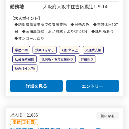
勤務地
大阪府大阪市住吉区殿辻1-9-14
【求人ポイント】
◆訪問看護事業所での看護業務 ◆日勤のみ ◆年間休日107
日 ◆南海高野線「沢ノ町駅」より徒歩3分 ◆託児所あり
◆オンコールあり
学歴不問
残業ほぼなし
4週8休以上
交通費支給
社会保険完備
託児所・保育支援あり
昇給あり
駅近(5分以内)
詳細を見る
エントリー
求人ID：21865
気になる
常勤(正社員)