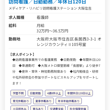
訪問看護／日勤勤務／年休日120日
メディケア・リハビリ訪問看護ステーション 大阪住吉
求人職種
看護師
給料
月給
32万円～36.5万円
勤務地
大阪府大阪市住吉区長居西3-3-1 オ
レンジカウンティⅡ105号室
【求人ポイント】
◆訪問看護事業所での看護業務 ◆日勤常勤 ◆年間休日120
日 ◆車通勤可 ◆大阪メトロ御堂筋線「長居駅」より徒歩7
分 ◆産休・育休・時短勤務制度あり ◆社内勉強会・研修
や社外研修会の参加サポートなどスキルアップをサポートし
ます！
学歴不問
日勤常勤
4週8休以上
年間休日120日以上
育児休暇あり
夏季休暇あり
年末年始休暇あり
土日祝休み
賞与あり
交通費支給
社会保険完備