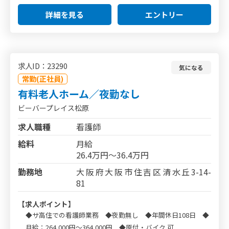
詳細を見る
エントリー
求人ID：23290
気になる
常勤(正社員)
有料老人ホーム／夜勤なし
ビーバープレイス松原
求人職種
看護師
給料
月給
26.4万円～36.4万円
勤務地
大阪府大阪市住吉区清水丘3-14-
81
【求人ポイント】
◆サ高住での看護師業務 ◆夜勤無し ◆年間休日108日 ◆
月給：264,000円～364,000円 ◆原付・バイク 可