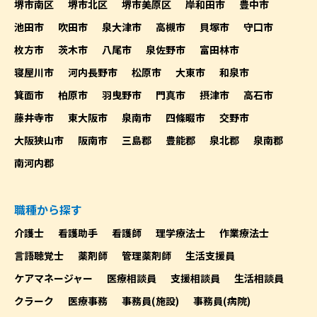
堺市南区
堺市北区
堺市美原区
岸和田市
豊中市
池田市
吹田市
泉大津市
高槻市
貝塚市
守口市
枚方市
茨木市
八尾市
泉佐野市
富田林市
寝屋川市
河内長野市
松原市
大東市
和泉市
箕面市
柏原市
羽曳野市
門真市
摂津市
高石市
藤井寺市
東大阪市
泉南市
四條畷市
交野市
大阪狭山市
阪南市
三島郡
豊能郡
泉北郡
泉南郡
南河内郡
職種から探す
介護士
看護助手
看護師
理学療法士
作業療法士
言語聴覚士
薬剤師
管理薬剤師
生活支援員
ケアマネージャー
医療相談員
支援相談員
生活相談員
クラーク
医療事務
事務員(施設)
事務員(病院)