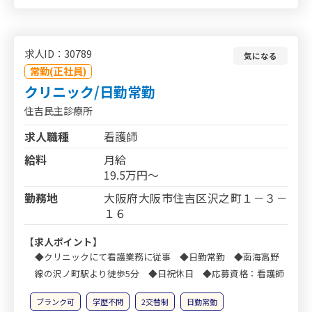
求人ID：30789
気になる
常勤(正社員)
クリニック/日勤常勤
住吉民主診療所
求人職種
看護師
給料
月給
19.5万円～
勤務地
大阪府大阪市住吉区沢之町１－３－
１６
【求人ポイント】
◆クリニックにて看護業務に従事 ◆日勤常勤 ◆南海高野
線の沢ノ町駅より徒歩5分 ◆日祝休日 ◆応募資格：看護師
ブランク可
学歴不問
2交替制
日勤常勤