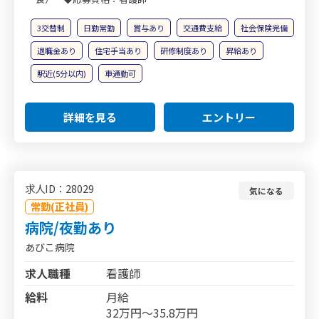
3交替制
日勤常勤
賞与あり
交通費支給
社会保険完備
退職金あり
住宅手当あり
研修制度あり
昇給あり
駅近(5分以内)
車通勤可
詳細を見る
エントリー
求人ID：28029
気になる
常勤(正社員)
病院/夜勤あり
あびこ病院
求人職種
看護師
給料
月給
32万円～35.8万円