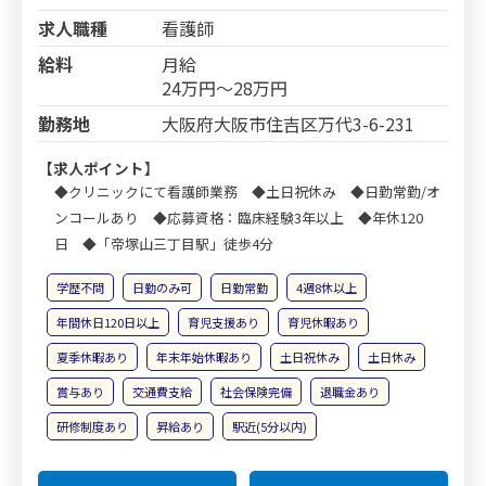
求人職種
看護師
給料
月給
24万円～28万円
勤務地
大阪府大阪市住吉区万代3-6-231
【求人ポイント】
◆クリニックにて看護師業務 ◆土日祝休み ◆日勤常勤/オ
ンコールあり ◆応募資格：臨床経験3年以上 ◆年休120
日 ◆「帝塚山三丁目駅」徒歩4分
学歴不問
日勤のみ可
日勤常勤
4週8休以上
年間休日120日以上
育児支援あり
育児休暇あり
夏季休暇あり
年末年始休暇あり
土日祝休み
土日休み
賞与あり
交通費支給
社会保険完備
退職金あり
研修制度あり
昇給あり
駅近(5分以内)