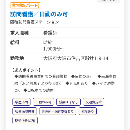
非常勤(パート)
訪問看護／日勤のみ可
阪和訪問看護ステーション
求人職種
看護師
給料
時給
1,900円～
勤務地
大阪府大阪市住吉区殿辻1-9-14
【求人ポイント】
◆訪問看護事業所での看護業務 ◆日勤のみ可 ◆南海高野
線「沢ノ町駅」より徒歩3分 ◆託児所あり ◆バイク通勤
OK ◆自転車での訪問
学歴不問
日勤のみ可
残業ほぼなし
交通費支給
社会保険完備
託児所・保育支援あり
昇給あり
駅近(5分以内)