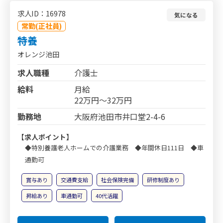
求人ID：16978
気になる
常勤(正社員)
特養
オレンジ池田
求人職種
介護士
給料
月給
22万円～32万円
勤務地
大阪府池田市井口堂2-4-6
【求人ポイント】
◆特別養護老人ホームでの介護業務 ◆年間休日111日 ◆車
通勤可
賞与あり
交通費支給
社会保険完備
研修制度あり
昇給あり
車通勤可
40代活躍