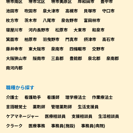
堺市南区
堺市北区
堺市美原区
岸和田市
豊中市
池田市
吹田市
泉大津市
高槻市
貝塚市
守口市
枚方市
茨木市
八尾市
泉佐野市
富田林市
寝屋川市
河内長野市
松原市
大東市
和泉市
箕面市
柏原市
羽曳野市
門真市
摂津市
高石市
藤井寺市
東大阪市
泉南市
四條畷市
交野市
大阪狭山市
阪南市
三島郡
豊能郡
泉北郡
泉南郡
南河内郡
職種から探す
介護士
看護助手
看護師
理学療法士
作業療法士
言語聴覚士
薬剤師
管理薬剤師
生活支援員
ケアマネージャー
医療相談員
支援相談員
生活相談員
クラーク
医療事務
事務員(施設)
事務員(病院)