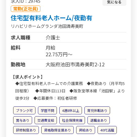
求人ID：29745
気になる
常勤(正社員)
住宅型有料老人ホーム/夜勤有
リハビリホームグランダ池田満寿美町
求人職種
介護士
給料
月給
22.75万円～
勤務地
大阪府池田市満寿美町2-12
【求人ポイント】
◆住宅型有料老人ホームでの介護業務 ◆夜勤あり（月平均5
回程度） ◆年間休日113日 ◆阪急宝塚本線「池田駅」より
徒歩3分 ◆応募要件：初任者研修
ブランク可
学歴不問
4週8休以上
育児休暇あり
賞与あり
交通費支給
社会保険完備
退職金あり
研修制度あり
資格取得支援あり
昇給あり
40代活躍