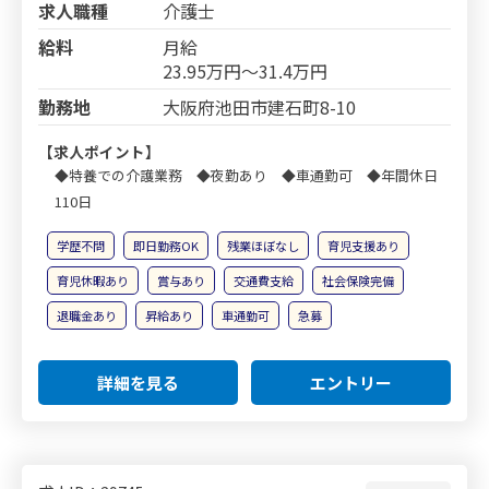
求人職種
介護士
給料
月給
23.95万円～31.4万円
勤務地
大阪府池田市建石町8-10
【求人ポイント】
◆特養での介護業務 ◆夜勤あり ◆車通勤可 ◆年間休日
110日
学歴不問
即日勤務OK
残業ほぼなし
育児支援あり
育児休暇あり
賞与あり
交通費支給
社会保険完備
退職金あり
昇給あり
車通勤可
急募
詳細を見る
エントリー