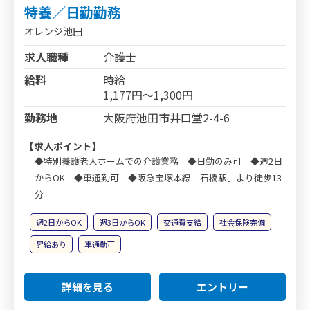
特養／日勤勤務
オレンジ池田
求人職種
介護士
給料
時給
1,177円～1,300円
勤務地
大阪府池田市井口堂2-4-6
【求人ポイント】
◆特別養護老人ホームでの介護業務 ◆日勤のみ可 ◆週2日
からOK ◆車通勤可 ◆阪急宝塚本線「石橋駅」より徒歩13
分
週2日からOK
週3日からOK
交通費支給
社会保険完備
昇給あり
車通勤可
詳細を見る
エントリー