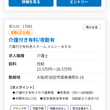
詳細を見る
エントリー
求人ID：17081
気になる
常勤(正社員)
介護付き有料/夜勤有
介護付き有料老人ホーム メルシーますみ
求人職種
介護士
給料
月給
23.5万円～28.5万円
勤務地
大阪府池田市満寿美町8-16
【求人ポイント】
◆介護付き有料での介護業務 ◆夜勤有（月5～6回程度）
◆年間休日112日 ◆阪急電鉄宝塚本線 池田駅より徒歩7分
ブランク可
学歴不問
残業ほぼなし
育児支援あり