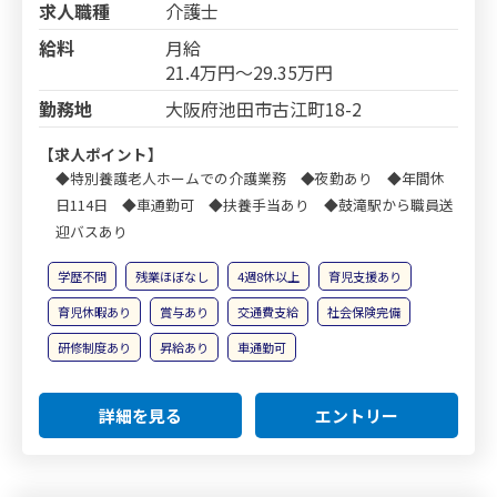
求人職種
介護士
給料
月給
21.4万円～29.35万円
勤務地
大阪府池田市古江町18-2
【求人ポイント】
◆特別養護老人ホームでの介護業務 ◆夜勤あり ◆年間休
日114日 ◆車通勤可 ◆扶養手当あり ◆鼓滝駅から職員送
迎バスあり
学歴不問
残業ほぼなし
4週8休以上
育児支援あり
育児休暇あり
賞与あり
交通費支給
社会保険完備
研修制度あり
昇給あり
車通勤可
詳細を見る
エントリー