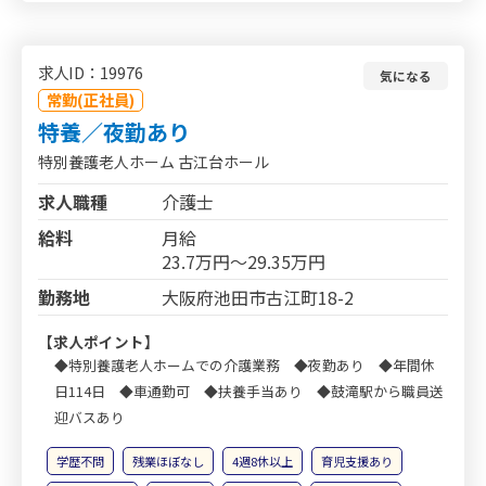
求人ID：19976
気になる
常勤(正社員)
特養／夜勤あり
特別養護老人ホーム 古江台ホール
求人職種
介護士
給料
月給
23.7万円～29.35万円
勤務地
大阪府池田市古江町18-2
【求人ポイント】
◆特別養護老人ホームでの介護業務 ◆夜勤あり ◆年間休
日114日 ◆車通勤可 ◆扶養手当あり ◆鼓滝駅から職員送
迎バスあり
学歴不問
残業ほぼなし
4週8休以上
育児支援あり