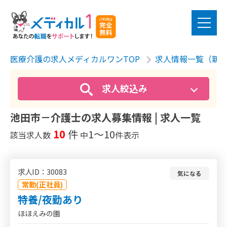
医療介護の求人メディカルワンTOP
求人情報一覧（新
求人絞込み
池田市－介護士の求人募集情報 | 求人一覧
10
件
1〜10
該当求人数
中
件表示
求人ID：30083
気になる
常勤(正社員)
特養/夜勤あり
ほほえみの園