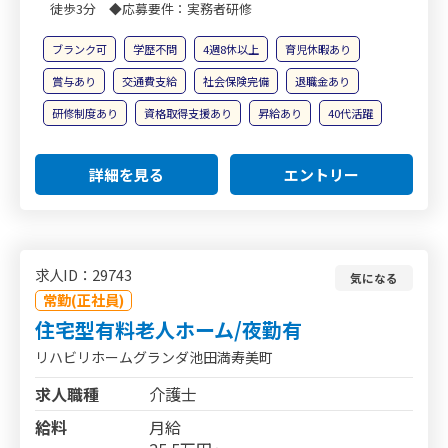
徒歩3分 ◆応募要件：実務者研修
ブランク可
学歴不問
4週8休以上
育児休暇あり
賞与あり
交通費支給
社会保険完備
退職金あり
研修制度あり
資格取得支援あり
昇給あり
40代活躍
詳細を見る
エントリー
求人ID：29743
気になる
常勤(正社員)
住宅型有料老人ホーム/夜勤有
リハビリホームグランダ池田満寿美町
求人職種
介護士
給料
月給