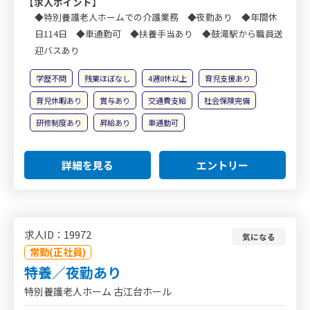
【求人ポイント】
◆特別養護老人ホームでの介護業務 ◆夜勤あり ◆年間休
日114日 ◆車通勤可 ◆扶養手当あり ◆鼓滝駅から職員送
迎バスあり
学歴不問
残業ほぼなし
4週8休以上
育児支援あり
育児休暇あり
賞与あり
交通費支給
社会保険完備
研修制度あり
昇給あり
車通勤可
詳細を見る
エントリー
求人ID：19972
気になる
常勤(正社員)
特養／夜勤あり
特別養護老人ホーム 古江台ホール