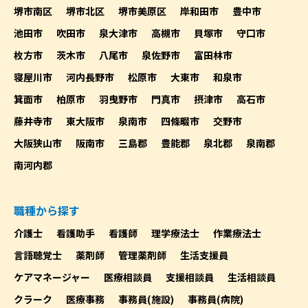
堺市南区
堺市北区
堺市美原区
岸和田市
豊中市
池田市
吹田市
泉大津市
高槻市
貝塚市
守口市
枚方市
茨木市
八尾市
泉佐野市
富田林市
寝屋川市
河内長野市
松原市
大東市
和泉市
箕面市
柏原市
羽曳野市
門真市
摂津市
高石市
藤井寺市
東大阪市
泉南市
四條畷市
交野市
大阪狭山市
阪南市
三島郡
豊能郡
泉北郡
泉南郡
南河内郡
職種から探す
介護士
看護助手
看護師
理学療法士
作業療法士
言語聴覚士
薬剤師
管理薬剤師
生活支援員
ケアマネージャー
医療相談員
支援相談員
生活相談員
クラーク
医療事務
事務員(施設)
事務員(病院)