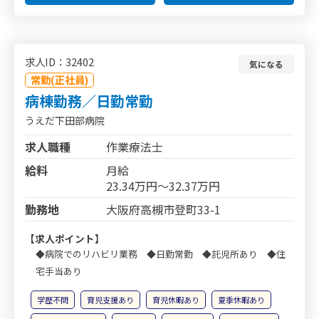
求人ID：32402
気になる
常勤(正社員)
病棟勤務／日勤常勤
うえだ下田部病院
求人職種
作業療法士
給料
月給
23.34万円～32.37万円
勤務地
大阪府高槻市登町33-1
【求人ポイント】
◆病院でのリハビリ業務 ◆日勤常勤 ◆託児所あり ◆住
宅手当あり
学歴不問
育児支援あり
育児休暇あり
夏季休暇あり