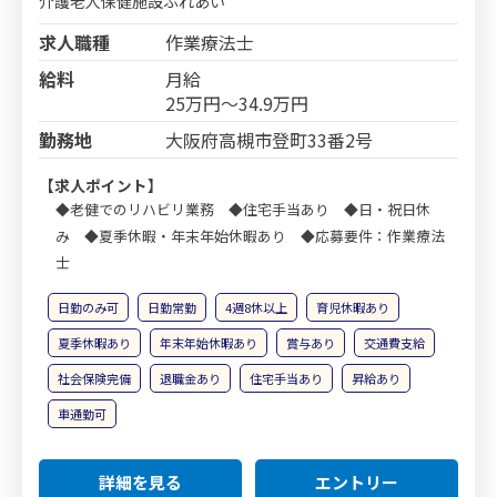
介護老人保健施設ふれあい
求人職種
作業療法士
給料
月給
25万円～34.9万円
勤務地
大阪府高槻市登町33番2号
【求人ポイント】
◆老健でのリハビリ業務 ◆住宅手当あり ◆日・祝日休
み ◆夏季休暇・年末年始休暇あり ◆応募要件：作業療法
士
日勤のみ可
日勤常勤
4週8休以上
育児休暇あり
夏季休暇あり
年末年始休暇あり
賞与あり
交通費支給
社会保険完備
退職金あり
住宅手当あり
昇給あり
車通勤可
詳細を見る
エントリー