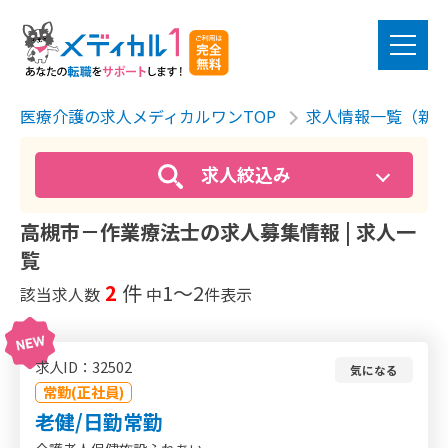
医療介護の求人メディカルワンTOP
求人情報一覧（新
求人絞込み
高槻市－作業療法士の求人募集情報 | 求人一
覧
2
件
1〜2
該当求人数
中
件表示
求人ID：32502
気になる
常勤(正社員)
老健/日勤常勤