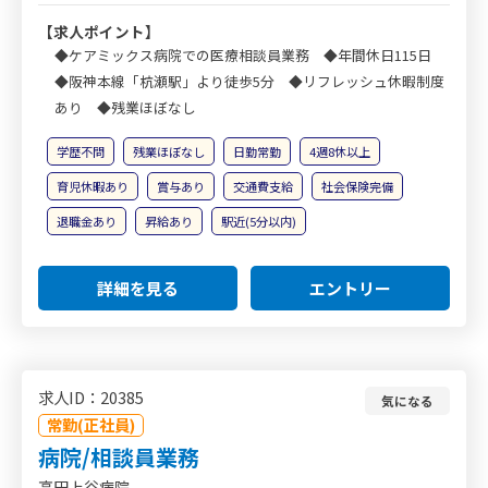
【求人ポイント】
◆ケアミックス病院での医療相談員業務 ◆年間休日115日
◆阪神本線「杭瀬駅」より徒歩5分 ◆リフレッシュ休暇制度
あり ◆残業ほぼなし
学歴不問
残業ほぼなし
日勤常勤
4週8休以上
育児休暇あり
賞与あり
交通費支給
社会保険完備
退職金あり
昇給あり
駅近(5分以内)
詳細を見る
エントリー
求人ID：20385
気になる
常勤(正社員)
病院/相談員業務
高田上谷病院