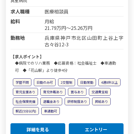
真星病院
求人職種
医療相談員
給料
月給
21.79万円～25.26万円
勤務地
兵庫県神戸市北区山田町上谷上字
古々谷12-3
【求人ポイント】
◆病院でのリハ業務 ◆応募資格：社会福祉士 ◆車通勤
可 ◆「花山駅」より徒歩4分
学歴不問
日勤のみ可
2交替制
日勤常勤
4週8休以上
育児支援あり
育児休暇あり
賞与あり
交通費支給
社会保険完備
退職金あり
研修制度あり
昇給あり
駅近(5分以内)
車通勤可
詳細を見る
エントリー