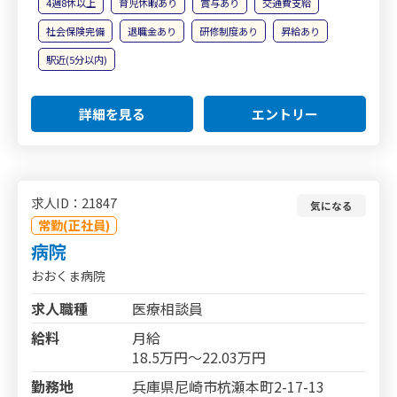
4週8休以上
育児休暇あり
賞与あり
交通費支給
社会保険完備
退職金あり
研修制度あり
昇給あり
駅近(5分以内)
詳細を見る
エントリー
求人ID：21847
気になる
常勤(正社員)
病院
おおくま病院
求人職種
医療相談員
給料
月給
18.5万円～22.03万円
勤務地
兵庫県尼崎市杭瀬本町2-17-13