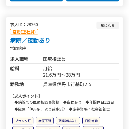
求人ID：28360
気になる
常勤(正社員)
病院／夜勤あり
常岡病院
求人職種
医療相談員
給料
月給
21.6万円～28万円
勤務地
兵庫県伊丹市行基町2-5
【求人ポイント】
◆病院での医療相談員業務 ◆夜勤あり ◆年間休日112日
◆阪急「伊丹駅」より徒歩5分 ◆応募資格：社会福祉士
ブランク可
学歴不問
残業ほぼなし
日勤常勤