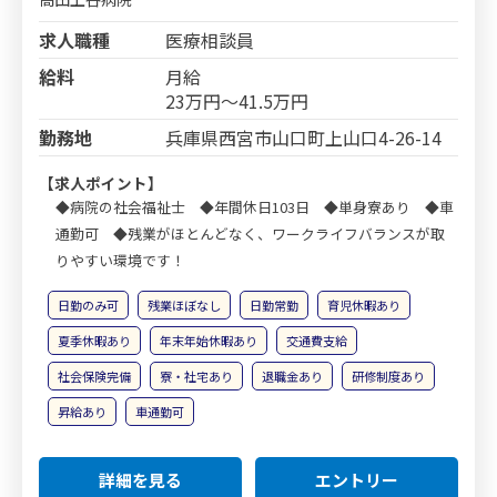
求人職種
医療相談員
給料
月給
23万円～41.5万円
勤務地
兵庫県西宮市山口町上山口4-26-14
【求人ポイント】
◆病院の社会福祉士 ◆年間休日103日 ◆単身寮あり ◆車
通勤可 ◆残業がほとんどなく、ワークライフバランスが取
りやすい環境です！
日勤のみ可
残業ほぼなし
日勤常勤
育児休暇あり
夏季休暇あり
年末年始休暇あり
交通費支給
社会保険完備
寮・社宅あり
退職金あり
研修制度あり
昇給あり
車通勤可
詳細を見る
エントリー