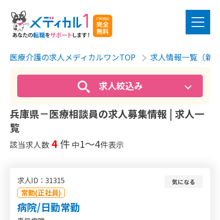
医療介護の求人メディカルワンTOP
求人情報一覧（新
求人絞込み
兵庫県－医療相談員の求人募集情報 | 求人一
覧
4
件
1〜4
該当求人数
中
件表示
求人ID：31315
気になる
常勤(正社員)
病院/日勤常勤