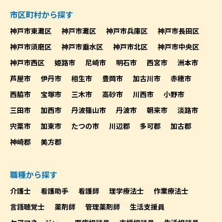
市区町村から探す
神戸市東灘区
神戸市灘区
神戸市兵庫区
神戸市長田区
神戸市須磨区
神戸市垂水区
神戸市北区
神戸市中央区
神戸市西区
姫路市
尼崎市
明石市
西宮市
洲本市
芦屋市
伊丹市
相生市
豊岡市
加古川市
赤穂市
西脇市
宝塚市
三木市
高砂市
川西市
小野市
三田市
加西市
丹波篠山市
丹波市
朝来市
淡路市
宍粟市
加東市
たつの市
川辺郡
多可郡
加古郡
神崎郡
美方郡
職種から探す
介護士
看護助手
看護師
理学療法士
作業療法士
言語聴覚士
薬剤師
管理薬剤師
生活支援員