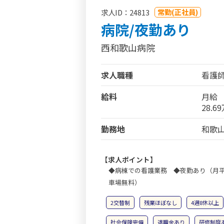
常勤(正社員)
求人ID：24813
病院/夜勤あり
西和歌山病院
求人職種
看護
給料
月給
28.6
勤務地
和歌山
【求人ポイント】
◆病棟での看護業務 ◆夜勤あり（月平
車場無料）
2交替制
残業ほぼなし
4週8休以上
社会保険完備
退職金あり
研修制度