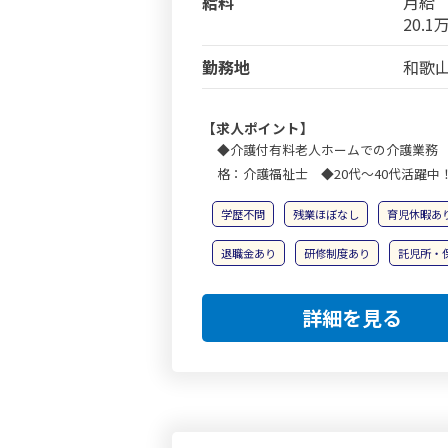
給料
月給
20.1
勤務地
和歌山
【求人ポイント】
◆介護付有料老人ホームでの介護業務 
格：介護福祉士 ◆20代～40代活躍中
学歴不問
残業ほぼなし
育児休暇あ
退職金あり
研修制度あり
託児所・
詳細を見る