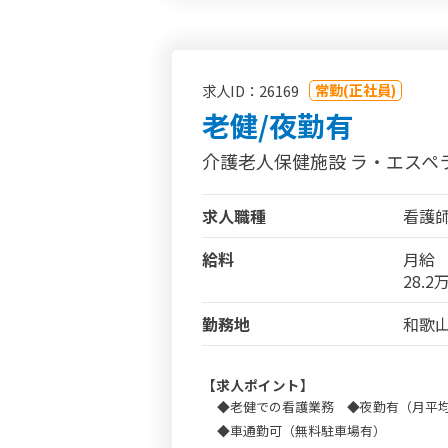
常勤(正社員)
求人ID：26169
老健/夜勤有
介護老人保健施設 ラ・エスペ
求人職種
看護
給料
月給
28.
勤務地
和歌山
【求人ポイント】
◆老健での看護業務 ◆夜勤有（月平均
◆車通勤可（無料駐車場有）