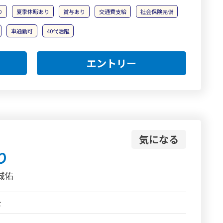
り
夏季休暇あり
賞与あり
交通費支給
社会保険完備
車通勤可
40代活躍
エントリー
気になる
り
誠佑
士