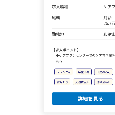
求人職種
ケア
給料
月給
26.
勤務地
和歌
【求人ポイント】
◆ケアプランセンターでのケアマネ業
あり
ブランク可
学歴不問
日勤のみ可
賞与あり
交通費支給
退職金あり
詳細を見る