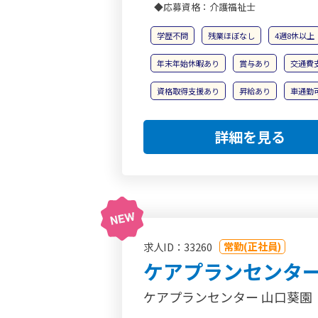
◆応募資格：介護福祉士
学歴不問
残業ほぼなし
4週8休以上
年末年始休暇あり
賞与あり
交通費
資格取得支援あり
昇給あり
車通勤
詳細を見る
常勤(正社員)
求人ID：33260
ケアプランセンタ
ケアプランセンター 山口葵園