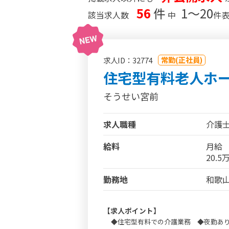
56
件
1〜20
該当求人数
中
件
常勤(正社員)
求人ID：32774
住宅型有料老人ホ
そうせい宮前
求人職種
介護
給料
月給
20.
勤務地
和歌山
【求人ポイント】
◆住宅型有料での介護業務 ◆夜勤あり