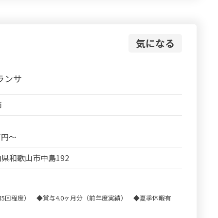
気になる
ランサ
師
2万円～
県和歌山市中島192
5回程度） ◆賞与4.0ヶ月分（前年度実績） ◆夏季休暇有