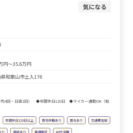
気になる
師
9万円～35.6万円
県和歌山市土入176
均4回・日直2回） ◆年間休日120日 ◆マイカー通勤OK（駐
年間休日120日以上
育児休暇あり
賞与あり
交通費支給
あり
昇給あり
車通勤可
40代活躍