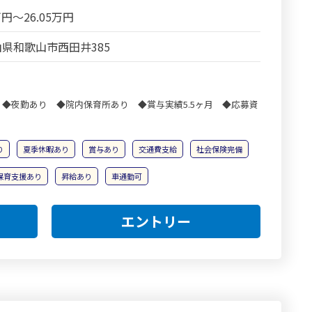
万円～26.05万円
県和歌山市西田井385
◆夜勤あり ◆院内保育所あり ◆賞与実績5.5ヶ月 ◆応募資
！
り
夏季休暇あり
賞与あり
交通費支給
社会保険完備
保育支援あり
昇給あり
車通勤可
エントリー