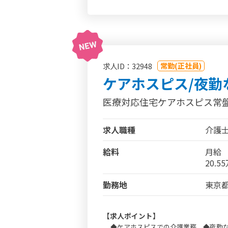
常勤(正社員)
求人ID：32948
ケアホスピス/夜勤
医療対応住宅ケアホスピス常
求人職種
介護
給料
月給
20.5
勤務地
東京都
【求人ポイント】
◆ケアホスピスでの介護業務 ◆夜勤