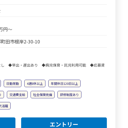
士
5万円～
町田市根岸2-30-10
なし ◆早出・遅出あり ◆病児保育・託児利用可能 ◆応募資
日勤常勤
4週8休以上
年間休日120日以上
り
交通費支給
社会保険完備
研修制度あり
0代活躍
エントリー