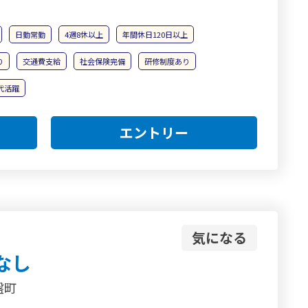
日勤常勤
4週8休以上
年間休日120日以上
り
交通費支給
社会保険完備
研修制度あり
0代活躍
エントリー
気になる
なし
盤町