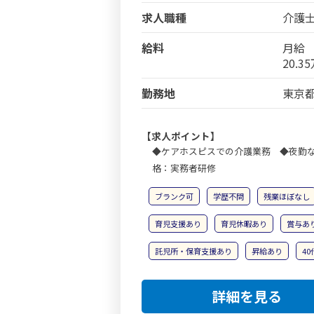
求人職種
介護
給料
月給
20.3
勤務地
東京都
【求人ポイント】
◆ケアホスピスでの介護業務 ◆夜勤
格：実務者研修
ブランク可
学歴不問
残業ほぼなし
育児支援あり
育児休暇あり
賞与あ
託児所・保育支援あり
昇給あり
4
詳細を見る