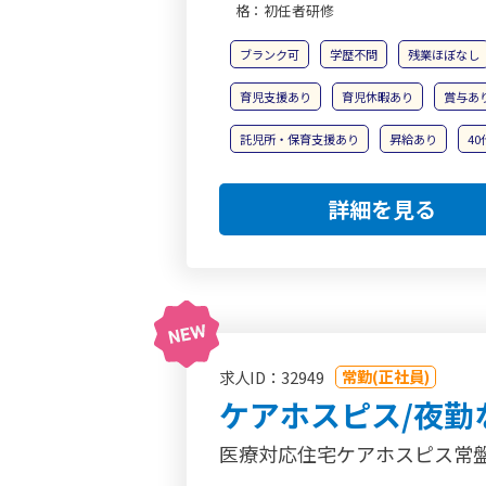
格：初任者研修
ブランク可
学歴不問
残業ほぼなし
育児支援あり
育児休暇あり
賞与あ
託児所・保育支援あり
昇給あり
4
詳細を見る
常勤(正社員)
求人ID：32949
ケアホスピス/夜勤
医療対応住宅ケアホスピス常