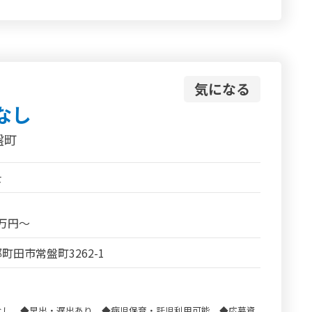
気になる
なし
盤町
士
5万円～
町田市常盤町3262-1
なし ◆早出・遅出あり ◆病児保育・託児利用可能 ◆応募資