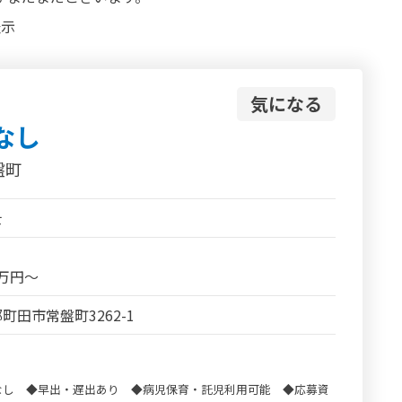
表示
気になる
なし
盤町
士
5万円～
町田市常盤町3262-1
なし ◆早出・遅出あり ◆病児保育・託児利用可能 ◆応募資