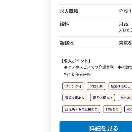
求人職種
介護
給料
月給
20.0
勤務地
東京都
【求人ポイント】
◆ケアホスピスでの介護業務 ◆夜勤
格：初任者研修
ブランク可
学歴不問
残業ほぼなし
育児支援あり
育児休暇あり
賞与あ
託児所・保育支援あり
昇給あり
4
詳細を見る