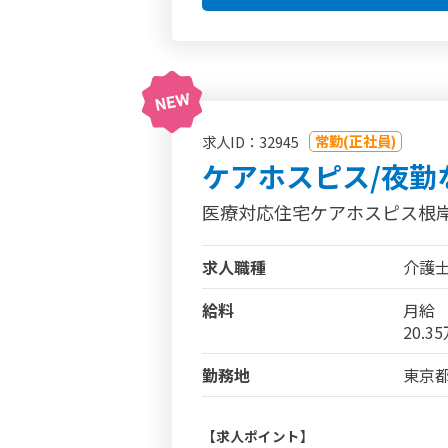
常勤(正社員)
求人ID：32945
ケアホスピス/夜勤
医療対応住宅ケアホスピス根
求人職種
介護
給料
月給
20.3
勤務地
東京都
【求人ポイント】