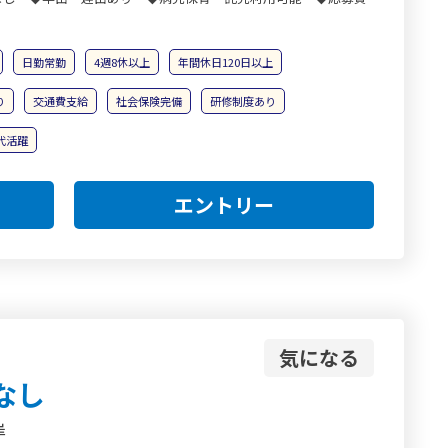
日勤常勤
4週8休以上
年間休日120日以上
り
交通費支給
社会保険完備
研修制度あり
0代活躍
エントリー
気になる
なし
岸