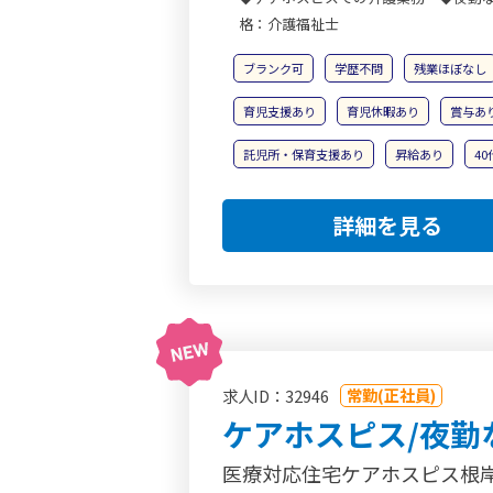
格：介護福祉士
ブランク可
学歴不問
残業ほぼなし
育児支援あり
育児休暇あり
賞与あ
託児所・保育支援あり
昇給あり
4
詳細を見る
常勤(正社員)
求人ID：32946
ケアホスピス/夜勤
医療対応住宅ケアホスピス根