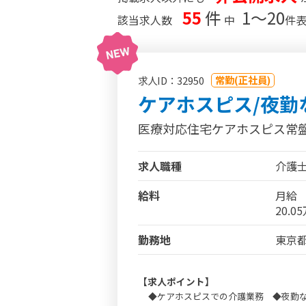
55
件
1〜20
該当求人数
中
件
常勤(正社員)
求人ID：32950
ケアホスピス/夜勤
医療対応住宅ケアホスピス常
求人職種
介護
給料
月給
20.0
勤務地
東京都
【求人ポイント】
◆ケアホスピスでの介護業務 ◆夜勤