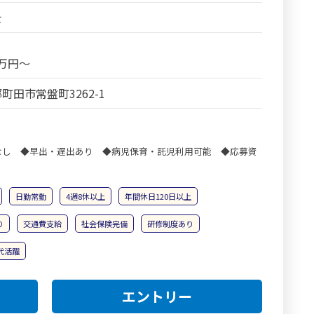
士
5万円～
町田市常盤町3262-1
なし ◆早出・遅出あり ◆病児保育・託児利用可能 ◆応募資
日勤常勤
4週8休以上
年間休日120日以上
り
交通費支給
社会保険完備
研修制度あり
0代活躍
エントリー