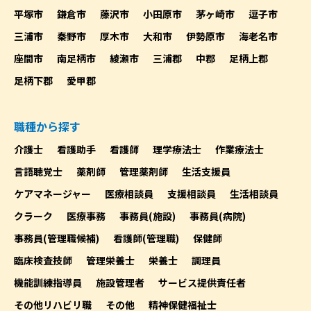
平塚市
鎌倉市
藤沢市
小田原市
茅ヶ崎市
逗子市
三浦市
秦野市
厚木市
大和市
伊勢原市
海老名市
座間市
南足柄市
綾瀬市
三浦郡
中郡
足柄上郡
足柄下郡
愛甲郡
職種から探す
介護士
看護助手
看護師
理学療法士
作業療法士
言語聴覚士
薬剤師
管理薬剤師
生活支援員
ケアマネージャー
医療相談員
支援相談員
生活相談員
クラーク
医療事務
事務員(施設)
事務員(病院)
事務員(管理職候補)
看護師(管理職)
保健師
臨床検査技師
管理栄養士
栄養士
調理員
機能訓練指導員
施設管理者
サービス提供責任者
その他リハビリ職
その他
精神保健福祉士