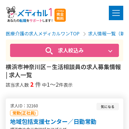
医療介護の求人メディカルワンTOP
求人情報一覧（新
求人絞込み
横浜市神奈川区－生活相談員の求人募集情報
| 求人一覧
2
件
1〜2
該当求人数
中
件表示
求人ID：32160
気になる
常勤(正社員)
地域包括支援センター／日勤常勤