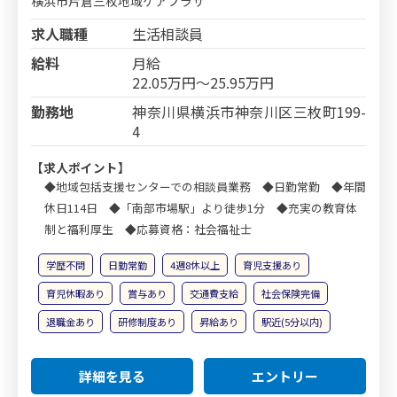
横浜市片倉三枚地域ケアプラザ
求人職種
生活相談員
給料
月給
22.05万円～25.95万円
勤務地
神奈川県横浜市神奈川区三枚町199-
4
【求人ポイント】
◆地域包括支援センターでの相談員業務 ◆日勤常勤 ◆年間
休日114日 ◆「南部市場駅」より徒歩1分 ◆充実の教育体
制と福利厚生 ◆応募資格：社会福祉士
学歴不問
日勤常勤
4週8休以上
育児支援あり
育児休暇あり
賞与あり
交通費支給
社会保険完備
退職金あり
研修制度あり
昇給あり
駅近(5分以内)
詳細を見る
エントリー