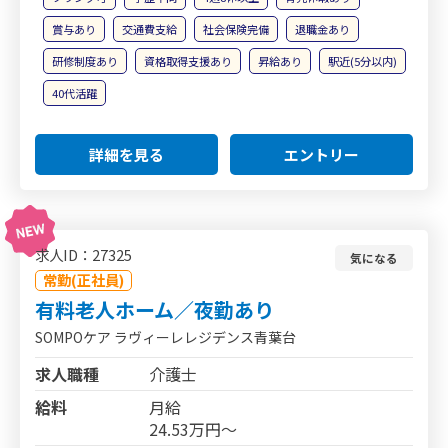
賞与あり
交通費支給
社会保険完備
退職金あり
研修制度あり
資格取得支援あり
昇給あり
駅近(5分以内)
40代活躍
詳細を見る
エントリー
求人ID：27325
気になる
常勤(正社員)
有料老人ホーム／夜勤あり
SOMPOケア ラヴィーレレジデンス青葉台
求人職種
介護士
給料
月給
24.53万円～