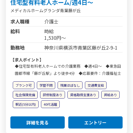
住宅型有料老人ホーム/週4日～
メディカルホームグランダ青葉藤が丘
求人職種
介護士
給料
時給
1,530円～
勤務地
神奈川県横浜市青葉区藤が丘2-9-1
【求人ポイント】
◆住宅型有料老人ホームでの介護業務 ◆週4日～ ◆東急田
園都市線「藤が丘駅」より徒歩4分 ◆応募要件：介護福祉士
ブランク可
学歴不問
残業ほぼなし
交通費支給
社会保険完備
研修制度あり
資格取得支援あり
昇給あり
駅近(5分以内)
40代活躍
詳細を見る
エントリー