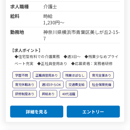
求人職種
介護士
給料
時給
1,230円～
勤務地
神奈川県横浜市青葉区美しが丘2-15-
7
【求人ポイント】
◆住宅型有料での介護業務 ◆週3日～ ◆残業少なめプライ
ベート充実 ◆正社員登用あり ◆応募資格：実務者研修
学歴不問
正職員登用あり
残業ほぼなし
育児支援あり
育児休暇あり
週3日からOK
交通費支給
社会保険完備
研修制度あり
昇給あり
40代活躍
詳細を見る
エントリー