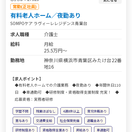
常勤(正社員)
有料老人ホーム／夜勤あり
SOMPOケア ラヴィーレレジデンス青葉台
求人職種
介護士
給料
月給
25.5万円～
勤務地
神奈川県横浜市青葉区みたけ台22番
地16
【求人ポイント】
◆有料老人ホームでの介護業務 ◆夜勤あり ◆年間休日110
日 ◆車通勤可 ◆研修制度・資格取得支援制度 充実！ ◆
応募資格：実務者研修
学歴不問
残業ほぼなし
4週8休以上
育児休暇あり
賞与あり
交通費支給
社会保険完備
退職金あり
研修制度あり
資格取得支援あり
昇給あり
車通勤可