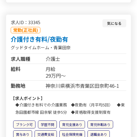
求人ID：33345
気になる
常勤(正社員)
介護付き有料/夜勤有
グッドタイムホーム・青葉田奈
求人職種
介護士
給料
月給
29万円～
勤務地
神奈川県横浜市青葉区田奈町46-1
【求人ポイント】
◆介護付き有料での介護業務 ◆夜勤有（月平均5回） ◆東
急田園都市線 田奈駅 徒歩5分 ◆資格取得支援制度有
ブランク可
学歴不問
育児支援あり
育児休暇あり
賞与あり
交通費支給
社会保険完備
退職金あり