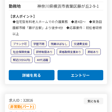
勤務地
神奈川県横浜市青葉区藤が丘2-9-1
【求人ポイント】
◆住宅型有料老人ホームでの介護業務 ◆週4日～ ◆東急田
園都市線「藤が丘駅」より徒歩4分 ◆応募要件：初任者研修
以上
ブランク可
学歴不問
残業ほぼなし
交通費支給
社会保険完備
研修制度あり
資格取得支援あり
昇給あり
駅近(5分以内)
40代活躍
詳細を見る
エントリー
求人ID：32816
気になる
非常勤(パート)