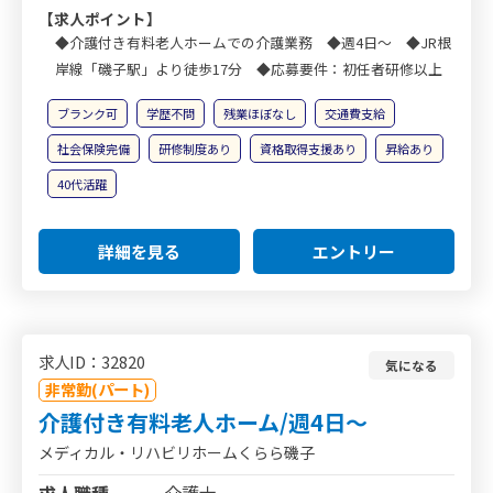
【求人ポイント】
◆介護付き有料老人ホームでの介護業務 ◆週4日～ ◆JR根
岸線「磯子駅」より徒歩17分 ◆応募要件：初任者研修以上
ブランク可
学歴不問
残業ほぼなし
交通費支給
社会保険完備
研修制度あり
資格取得支援あり
昇給あり
40代活躍
詳細を見る
エントリー
求人ID：32820
気になる
非常勤(パート)
介護付き有料老人ホーム/週4日～
メディカル・リハビリホームくらら磯子
求人職種
介護士