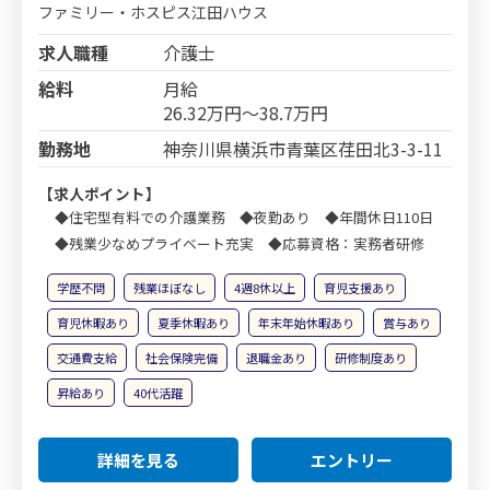
ファミリー・ホスピス江田ハウス
求人職種
介護士
給料
月給
26.32万円～38.7万円
勤務地
神奈川県横浜市青葉区荏田北3-3-11
【求人ポイント】
◆住宅型有料での介護業務 ◆夜勤あり ◆年間休日110日
◆残業少なめプライベート充実 ◆応募資格：実務者研修
学歴不問
残業ほぼなし
4週8休以上
育児支援あり
育児休暇あり
夏季休暇あり
年末年始休暇あり
賞与あり
交通費支給
社会保険完備
退職金あり
研修制度あり
昇給あり
40代活躍
詳細を見る
エントリー