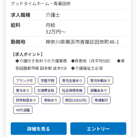
グッドタイムホーム・青葉田奈
求人職種
介護士
給料
月給
32万円～
勤務地
神奈川県横浜市青葉区田奈町46-1
【求人ポイント】
◆介護付き有料での介護業務 ◆夜勤有（月平均5回） ◆東
急田園都市線 田奈駅 徒歩5分 ◆介護福祉士必須
ブランク可
学歴不問
育児支援あり
育児休暇あり
賞与あり
交通費支給
社会保険完備
退職金あり
研修制度あり
昇給あり
駅近(5分以内)
車通勤可
40代活躍
詳細を見る
エントリー