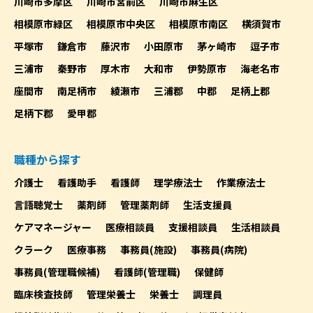
川崎市多摩区
川崎市宮前区
川崎市麻生区
相模原市緑区
相模原市中央区
相模原市南区
横須賀市
平塚市
鎌倉市
藤沢市
小田原市
茅ヶ崎市
逗子市
三浦市
秦野市
厚木市
大和市
伊勢原市
海老名市
座間市
南足柄市
綾瀬市
三浦郡
中郡
足柄上郡
足柄下郡
愛甲郡
職種から探す
介護士
看護助手
看護師
理学療法士
作業療法士
言語聴覚士
薬剤師
管理薬剤師
生活支援員
ケアマネージャー
医療相談員
支援相談員
生活相談員
クラーク
医療事務
事務員(施設)
事務員(病院)
事務員(管理職候補)
看護師(管理職)
保健師
臨床検査技師
管理栄養士
栄養士
調理員