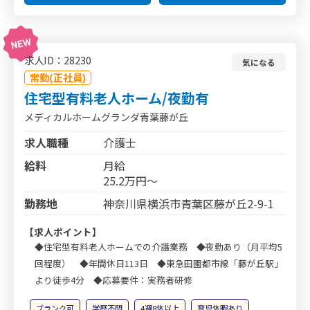
求人ID：28230
気になる
常勤(正社員)
住宅型有料老人ホーム/夜勤有
メディカルホームグランダ青葉藤が丘
求人職種
介護士
給料
月給
25.2万円～
勤務地
神奈川県横浜市青葉区藤が丘2-9-1
【求人ポイント】
◆住宅型有料老人ホームでの介護業務 ◆夜勤あり（月平均5
回程度） ◆年間休日113日 ◆東急田園都市線「藤が丘駅」
より徒歩4分 ◆応募要件：実務者研修
ブランク可
学歴不問
4週8休以上
育児休暇あり