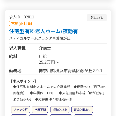
求人ID：32811
気になる
常勤(正社員)
住宅型有料老人ホーム/夜勤有
メディカルホームグランダ青葉藤が丘
求人職種
介護士
給料
月給
25.2万円～
勤務地
神奈川県横浜市青葉区藤が丘2-9-1
【求人ポイント】
◆住宅型有料老人ホームでの介護業務 ◆夜勤あり（月平均5
回程度） ◆年間休日113日 ◆東急田園都市線「藤が丘駅」
より徒歩4分 ◆応募要件：初任者研修
ブランク可
学歴不問
4週8休以上
育児休暇あり