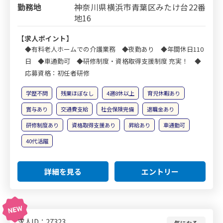
勤務地
神奈川県横浜市青葉区みたけ台22番
地16
【求人ポイント】
◆有料老人ホームでの介護業務 ◆夜勤あり ◆年間休日110
日 ◆車通勤可 ◆研修制度・資格取得支援制度 充実！ ◆
応募資格：初任者研修
学歴不問
残業ほぼなし
4週8休以上
育児休暇あり
賞与あり
交通費支給
社会保険完備
退職金あり
研修制度あり
資格取得支援あり
昇給あり
車通勤可
40代活躍
詳細を見る
エントリー
求人ID：27323
気になる