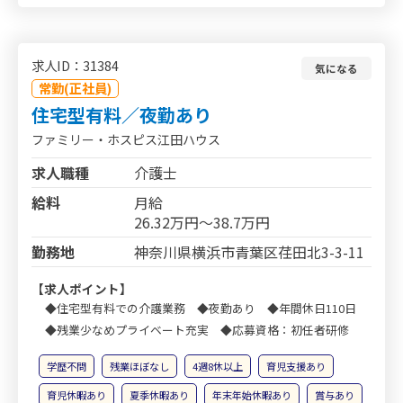
求人ID：31384
気になる
常勤(正社員)
住宅型有料／夜勤あり
ファミリー・ホスピス江田ハウス
求人職種
介護士
給料
月給
26.32万円～38.7万円
勤務地
神奈川県横浜市青葉区荏田北3-3-11
【求人ポイント】
◆住宅型有料での介護業務 ◆夜勤あり ◆年間休日110日
◆残業少なめプライベート充実 ◆応募資格：初任者研修
学歴不問
残業ほぼなし
4週8休以上
育児支援あり
育児休暇あり
夏季休暇あり
年末年始休暇あり
賞与あり