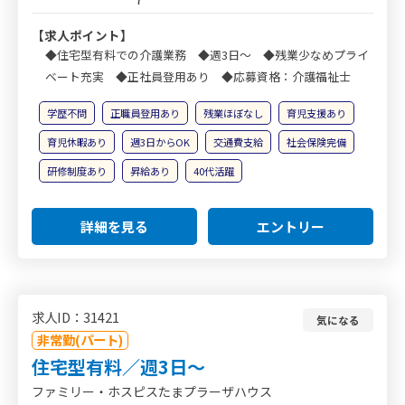
【求人ポイント】
◆住宅型有料での介護業務 ◆週3日～ ◆残業少なめプライ
ベート充実 ◆正社員登用あり ◆応募資格：介護福祉士
学歴不問
正職員登用あり
残業ほぼなし
育児支援あり
育児休暇あり
週3日からOK
交通費支給
社会保険完備
研修制度あり
昇給あり
40代活躍
詳細を見る
エントリー
求人ID：31421
気になる
非常勤(パート)
住宅型有料／週3日～
ファミリー・ホスピスたまプラーザハウス