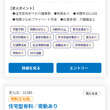
【求人ポイント】
◆住宅型有料での介護業務 ◆夜勤あり ◆年間休日110日
◆残業少なめプライベート充実 ◆応募資格：介護福祉士
学歴不問
残業ほぼなし
4週8休以上
育児支援あり
育児休暇あり
夏季休暇あり
年末年始休暇あり
賞与あり
交通費支給
社会保険完備
退職金あり
研修制度あり
昇給あり
40代活躍
詳細を見る
エントリー
求人ID：31385
気になる
常勤(正社員)
住宅型有料／夜勤あり