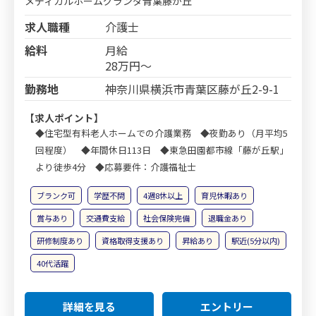
メディカルホームグランダ青葉藤が丘
求人職種
介護士
給料
月給
28万円～
勤務地
神奈川県横浜市青葉区藤が丘2-9-1
【求人ポイント】
◆住宅型有料老人ホームでの介護業務 ◆夜勤あり（月平均5
回程度） ◆年間休日113日 ◆東急田園都市線「藤が丘駅」
より徒歩4分 ◆応募要件：介護福祉士
ブランク可
学歴不問
4週8休以上
育児休暇あり
賞与あり
交通費支給
社会保険完備
退職金あり
研修制度あり
資格取得支援あり
昇給あり
駅近(5分以内)
40代活躍
詳細を見る
エントリー