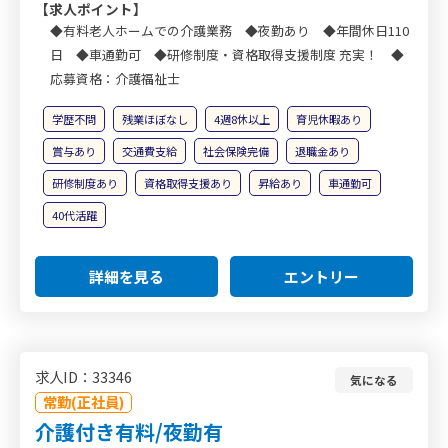
【求人ポイント】
◆有料老人ホームでの介護業務 ◆夜勤あり ◆年間休日110
日 ◆車通勤可 ◆研修制度・資格取得支援制度 充実！ ◆
応募資格：介護福祉士
学歴不問
残業ほぼなし
4週8休以上
育児休暇あり
賞与あり
交通費支給
社会保険完備
退職金あり
研修制度あり
資格取得支援あり
昇給あり
車通勤可
40代活躍
詳細を見る
エントリー
求人ID：33346
気になる
常勤(正社員)
介護付き有料/夜勤有