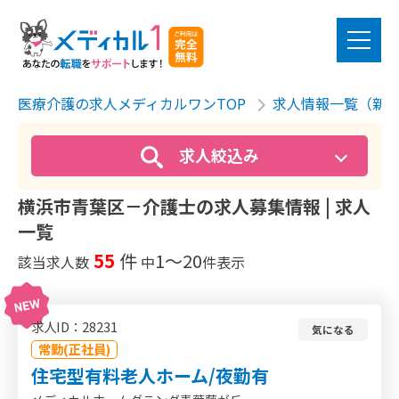
医療介護の求人メディカルワンTOP
求人情報一覧（新
求人絞込み
横浜市青葉区－介護士の求人募集情報 | 求人
一覧
55
件
1〜20
該当求人数
中
件表示
求人ID：28231
気になる
常勤(正社員)
住宅型有料老人ホーム/夜勤有