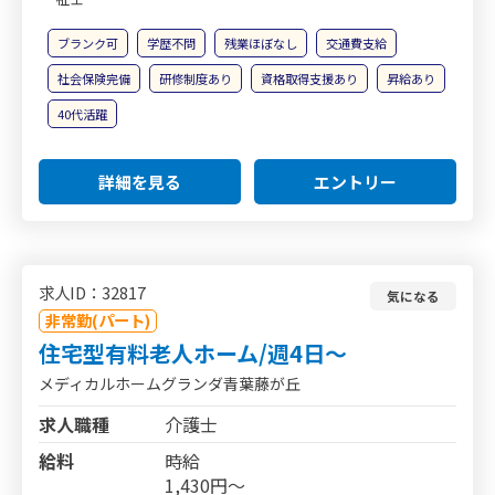
ブランク可
学歴不問
残業ほぼなし
交通費支給
社会保険完備
研修制度あり
資格取得支援あり
昇給あり
40代活躍
詳細を見る
エントリー
求人ID：32817
気になる
非常勤(パート)
住宅型有料老人ホーム/週4日～
メディカルホームグランダ青葉藤が丘
求人職種
介護士
給料
時給
1,430円～