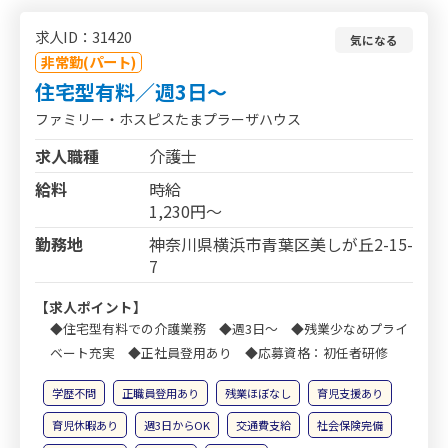
求人ID：31420
気になる
非常勤(パート)
住宅型有料／週3日～
ファミリー・ホスピスたまプラーザハウス
求人職種
介護士
給料
時給
1,230円～
勤務地
神奈川県横浜市青葉区美しが丘2-15-
7
【求人ポイント】
◆住宅型有料での介護業務 ◆週3日～ ◆残業少なめプライ
ベート充実 ◆正社員登用あり ◆応募資格：初任者研修
学歴不問
正職員登用あり
残業ほぼなし
育児支援あり
育児休暇あり
週3日からOK
交通費支給
社会保険完備