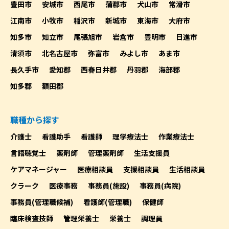
豊田市
安城市
西尾市
蒲郡市
犬山市
常滑市
江南市
小牧市
稲沢市
新城市
東海市
大府市
知多市
知立市
尾張旭市
岩倉市
豊明市
日進市
清須市
北名古屋市
弥富市
みよし市
あま市
長久手市
愛知郡
西春日井郡
丹羽郡
海部郡
知多郡
額田郡
職種から探す
介護士
看護助手
看護師
理学療法士
作業療法士
言語聴覚士
薬剤師
管理薬剤師
生活支援員
ケアマネージャー
医療相談員
支援相談員
生活相談員
クラーク
医療事務
事務員(施設)
事務員(病院)
事務員(管理職候補)
看護師(管理職)
保健師
臨床検査技師
管理栄養士
栄養士
調理員