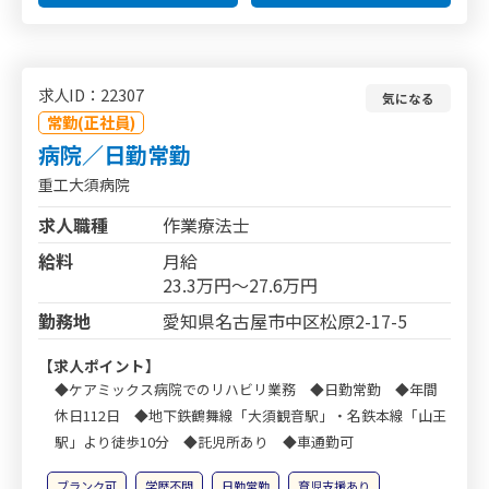
求人ID：22307
気になる
常勤(正社員)
病院／日勤常勤
重工大須病院
求人職種
作業療法士
給料
月給
23.3万円～27.6万円
勤務地
愛知県名古屋市中区松原2-17-5
【求人ポイント】
◆ケアミックス病院でのリハビリ業務 ◆日勤常勤 ◆年間
休日112日 ◆地下鉄鶴舞線「大須観音駅」・名鉄本線「山王
駅」より徒歩10分 ◆託児所あり ◆車通勤可
ブランク可
学歴不問
日勤常勤
育児支援あり