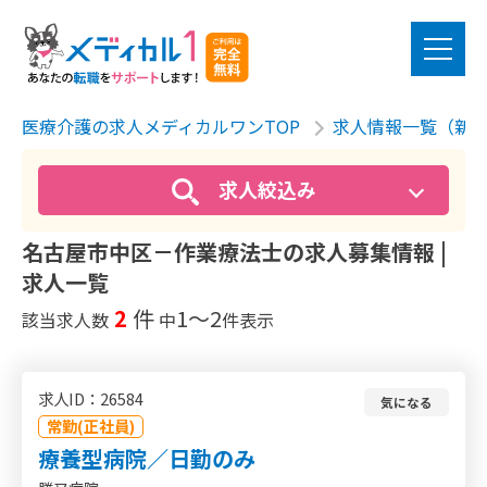
医療介護の求人メディカルワンTOP
求人情報一覧（新
求人絞込み
名古屋市中区－作業療法士の求人募集情報 |
求人一覧
2
件
1〜2
該当求人数
中
件表示
求人ID：26584
気になる
常勤(正社員)
療養型病院／日勤のみ