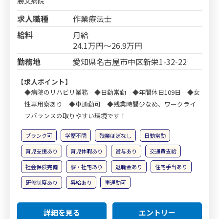
勝又病院
求人職種
作業療法士
給料
月給
24.1万円～26.9万円
勤務地
愛知県名古屋市中区新栄1-32-22
【求人ポイント】
◆病院のリハビリ業務 ◆日勤常勤 ◆年間休日109日 ◆女
性専用寮あり ◆車通勤可 ◆残業時間少なめ、ワークライ
フバランスの取りやすい環境です！
ブランク可
学歴不問
残業ほぼなし
日勤常勤
育児支援あり
育児休暇あり
賞与あり
交通費支給
社会保険完備
寮・社宅あり
退職金あり
住宅手当あり
研修制度あり
昇給あり
車通勤可
詳細を見る
エントリー