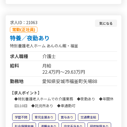
求人ID：21063
気になる
常勤(正社員)
特養／夜勤あり
特別養護老人ホーム あんのん館・福釜
求人職種
介護士
給料
月給
22.4万円～29.63万円
勤務地
愛知県安城市福釜町矢場88
【求人ポイント】
◆特別養護老人ホームでの介護業務 ◆夜勤あり ◆年間休
日110日 ◆託児所あり ◆車通勤可
学歴不問
育児支援あり
賞与あり
交通費支給
社会保険完備
退職金あり
住宅手当あり
研修制度あり