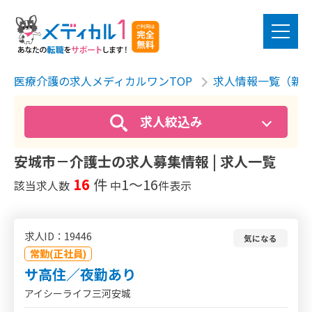
医療介護の求人メディカルワンTOP
求人情報一覧（新
求人絞込み
安城市－介護士の求人募集情報 | 求人一覧
16
件
1〜16
該当求人数
中
件表示
求人ID：19446
気になる
常勤(正社員)
サ高住／夜勤あり
アイシーライフ三河安城