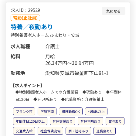
求人ID：29529
気になる
常勤(正社員)
特養／夜勤あり
特別養護老人ホーム ひまわり・安城
求人職種
介護士
給料
月給
26.34万円～30.94万円
勤務地
愛知県安城市福釜町下山81-1
【求人ポイント】
◆特別養護老人ホームでの介護業務 ◆夜勤あり ◆年間休
日120日 ◆託児所あり ◆応募資格：介護福祉士
ブランク可
学歴不問
即日勤務OK
4週8休以上
年間休日120日以上
育児支援あり
育児休暇あり
賞与あり
交通費支給
社会保険完備
寮・社宅あり
退職金あり