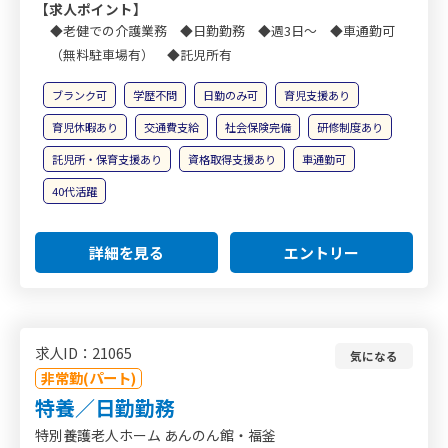
【求人ポイント】
◆老健での介護業務 ◆日勤勤務 ◆週3日～ ◆車通勤可
（無料駐車場有） ◆託児所有
ブランク可
学歴不問
日勤のみ可
育児支援あり
育児休暇あり
交通費支給
社会保険完備
研修制度あり
託児所・保育支援あり
資格取得支援あり
車通勤可
40代活躍
詳細を見る
エントリー
求人ID：21065
気になる
非常勤(パート)
特養／日勤勤務
特別養護老人ホーム あんのん館・福釜