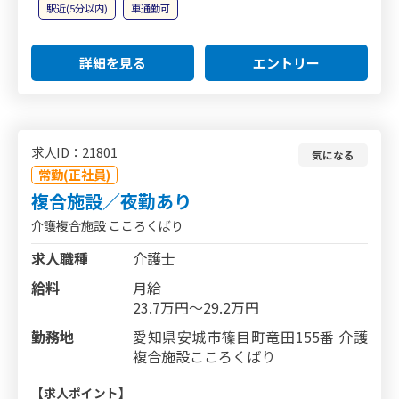
駅近(5分以内)
車通勤可
詳細を見る
エントリー
求人ID：21801
気になる
常勤(正社員)
複合施設／夜勤あり
介護複合施設 こころくばり
求人職種
介護士
給料
月給
23.7万円～29.2万円
勤務地
愛知県安城市篠目町竜田155番 介護
複合施設こころくばり
【求人ポイント】