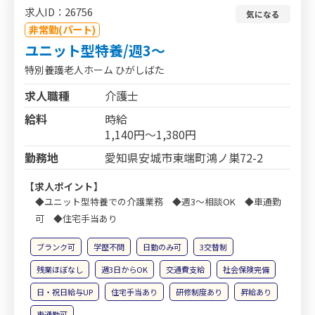
求人ID：26756
気になる
非常勤(パート)
ユニット型特養/週3～
特別養護老人ホーム ひがしばた
求人職種
介護士
給料
時給
1,140円～1,380円
勤務地
愛知県安城市東端町鴻ノ巣72-2
【求人ポイント】
◆ユニット型特養での介護業務 ◆週3～相談OK ◆車通勤
可 ◆住宅手当あり
ブランク可
学歴不問
日勤のみ可
3交替制
残業ほぼなし
週3日からOK
交通費支給
社会保険完備
日・祝日給与UP
住宅手当あり
研修制度あり
昇給あり
車通勤可