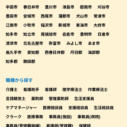
半田市
春日井市
豊川市
津島市
碧南市
刈谷市
豊田市
安城市
西尾市
蒲郡市
犬山市
常滑市
江南市
小牧市
稲沢市
新城市
東海市
大府市
知多市
知立市
尾張旭市
岩倉市
豊明市
日進市
清須市
北名古屋市
弥富市
みよし市
あま市
長久手市
愛知郡
西春日井郡
丹羽郡
海部郡
知多郡
額田郡
職種から探す
介護士
看護助手
看護師
理学療法士
作業療法士
言語聴覚士
薬剤師
管理薬剤師
生活支援員
ケアマネージャー
医療相談員
支援相談員
生活相談員
クラーク
医療事務
事務員(施設)
事務員(病院)
事務員(管理職候補)
看護師(管理職)
保健師