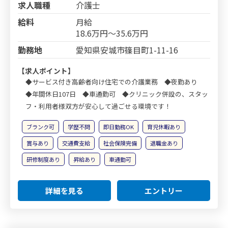
求人職種
介護士
給料
月給
18.6万円～35.6万円
勤務地
愛知県安城市篠目町1-11-16
【求人ポイント】
◆サービス付き高齢者向け住宅での介護業務 ◆夜勤あり
◆年間休日107日 ◆車通勤可 ◆クリニック併設の、スタッ
フ・利用者様双方が安心して過ごせる環境です！
ブランク可
学歴不問
即日勤務OK
育児休暇あり
賞与あり
交通費支給
社会保険完備
退職金あり
研修制度あり
昇給あり
車通勤可
詳細を見る
エントリー