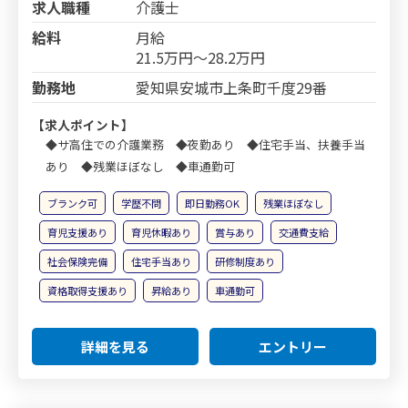
求人職種
介護士
給料
月給
21.5万円～28.2万円
勤務地
愛知県安城市上条町千度29番
【求人ポイント】
◆サ高住での介護業務 ◆夜勤あり ◆住宅手当、扶養手当
あり ◆残業ほぼなし ◆車通勤可
ブランク可
学歴不問
即日勤務OK
残業ほぼなし
育児支援あり
育児休暇あり
賞与あり
交通費支給
社会保険完備
住宅手当あり
研修制度あり
資格取得支援あり
昇給あり
車通勤可
詳細を見る
エントリー