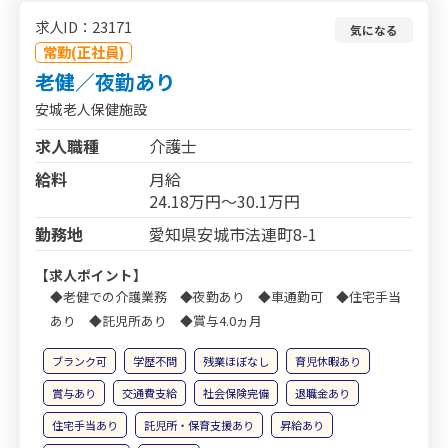
求人ID：23171
気になる
常勤(正社員)
老健／夜勤あり
安城老人保健施設
求人職種
介護士
給料
月給
24.18万円～30.1万円
勤務地
愛知県安城市法連町8-1
【求人ポイント】
◆老健での介護業務 ◆夜勤あり ◆車通勤可 ◆住宅手当
あり ◆託児所あり ◆賞与4.0ヵ月
ブランク可
学歴不問
残業ほぼなし
育児休暇あり
賞与あり
交通費支給
社会保険完備
退職金あり
住宅手当あり
託児所・保育支援あり
昇給あり