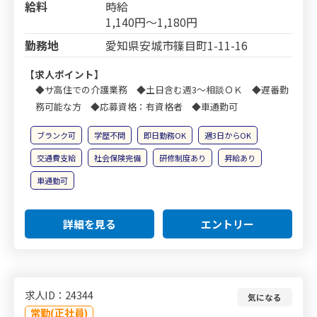
給料
時給
1,140円～1,180円
勤務地
愛知県安城市篠目町1-11-16
【求人ポイント】
◆サ高住での介護業務 ◆土日含む週3～相談ＯＫ ◆遅番勤
務可能な方 ◆応募資格：有資格者 ◆車通勤可
ブランク可
学歴不問
即日勤務OK
週3日からOK
交通費支給
社会保険完備
研修制度あり
昇給あり
車通勤可
詳細を見る
エントリー
求人ID：24344
気になる
常勤(正社員)