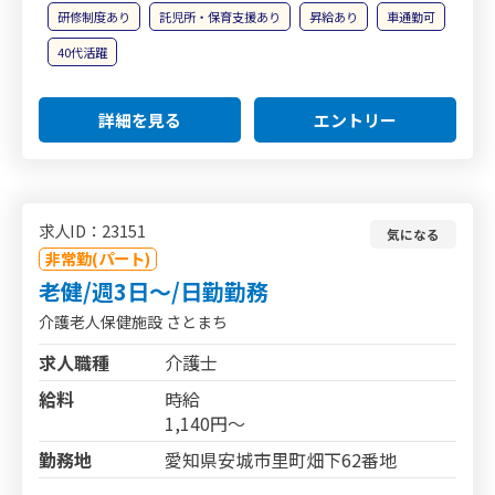
研修制度あり
託児所・保育支援あり
昇給あり
車通勤可
40代活躍
詳細を見る
エントリー
求人ID：23151
気になる
非常勤(パート)
老健/週3日～/日勤勤務
介護老人保健施設 さとまち
求人職種
介護士
給料
時給
1,140円～
勤務地
愛知県安城市里町畑下62番地