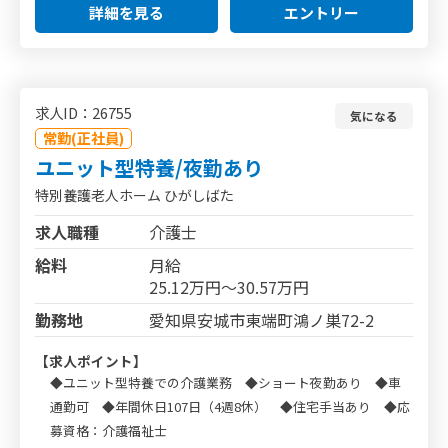
詳細を見る
エントリー
求人ID：26755
気になる
常勤(正社員)
ユニット型特養/夜勤あり
特別養護老人ホーム ひがしばた
求人職種
介護士
給料
月給
25.12万円～30.57万円
勤務地
愛知県安城市東端町鴻ノ巣72-2
【求人ポイント】
◆ユニット型特養での介護業務 ◆ショート夜勤あり ◆車
通勤可 ◆年間休日107日（4週8休） ◆住宅手当あり ◆応
募資格：介護福祉士