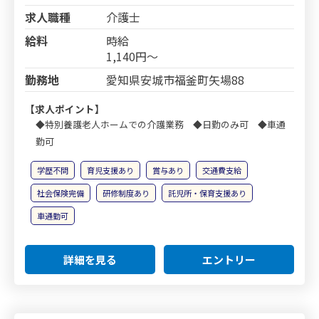
求人職種
介護士
給料
時給
1,140円～
勤務地
愛知県安城市福釜町矢場88
【求人ポイント】
◆特別養護老人ホームでの介護業務 ◆日勤のみ可 ◆車通
勤可
学歴不問
育児支援あり
賞与あり
交通費支給
社会保険完備
研修制度あり
託児所・保育支援あり
車通勤可
詳細を見る
エントリー