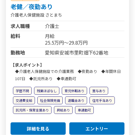
老健／夜勤あり
介護老人保健施設 さとまち
求人職種
介護士
給料
月給
25.5万円～29.8万円
勤務地
愛知県安城市里町畑下62番地
【求人ポイント】
◆介護老人保健施設での介護業務 ◆夜勤あり ◆年間休日
107日 ◆託児所あり ◆車通勤可
学歴不問
残業ほぼなし
育児休暇あり
賞与あり
交通費支給
社会保険完備
退職金あり
住宅手当あり
託児所・保育支援あり
昇給あり
車通勤可
詳細を見る
エントリー