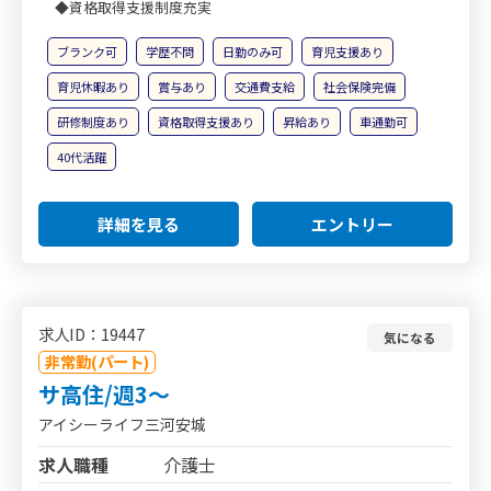
◆資格取得支援制度充実
ブランク可
学歴不問
日勤のみ可
育児支援あり
育児休暇あり
賞与あり
交通費支給
社会保険完備
研修制度あり
資格取得支援あり
昇給あり
車通勤可
40代活躍
詳細を見る
エントリー
求人ID：19447
気になる
非常勤(パート)
サ高住/週3～
アイシーライフ三河安城
求人職種
介護士