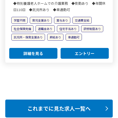
◆特別養護老人ホームでの介護業務 ◆夜勤あり ◆年間休
日110日 ◆託児所あり ◆車通勤可
学歴不問
育児支援あり
賞与あり
交通費支給
社会保険完備
退職金あり
住宅手当あり
研修制度あり
託児所・保育支援あり
昇給あり
車通勤可
詳細を見る
エントリー
これまでに見た求人一覧へ