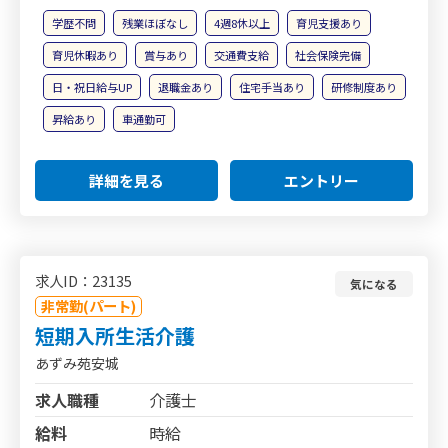
学歴不問
残業ほぼなし
4週8休以上
育児支援あり
育児休暇あり
賞与あり
交通費支給
社会保険完備
日・祝日給与UP
退職金あり
住宅手当あり
研修制度あり
昇給あり
車通勤可
詳細を見る
エントリー
求人ID：23135
気になる
非常勤(パート)
短期入所生活介護
あずみ苑安城
求人職種
介護士
給料
時給