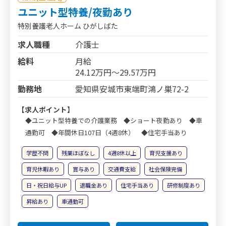
ユニット型特養/夜勤あり
特別養護老人ホーム ひがしばた
求人職種
介護士
給料
月給
24.12万円～29.57万円
勤務地
愛知県安城市東端町鴻ノ巣72-2
【求人ポイント】
◆ユニット型特養での介護業務 ◆ショート夜勤あり ◆車
通勤可 ◆年間休日107日（4週8休） ◆住宅手当あり
学歴不問
残業ほぼなし
4週8休以上
育児支援あり
育児休暇あり
賞与あり
交通費支給
社会保険完備
日・祝日給与UP
退職金あり
住宅手当あり
研修制度あり
昇給あり
車通勤可