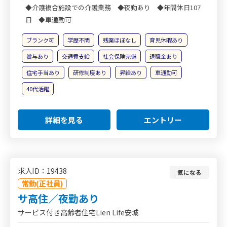
◆介護複合施設での介護業務 ◆夜勤あり ◆年間休日107
日 ◆車通勤可
ブランク可
学歴不問
残業ほぼなし
育児休暇あり
賞与あり
交通費支給
社会保険完備
退職金あり
住宅手当あり
研修制度あり
昇給あり
車通勤可
40代活躍
詳細を見る
エントリー
求人ID：19438
気になる
常勤(正社員)
サ高住／夜勤あり
サービス付き高齢者住宅Lien Life安城