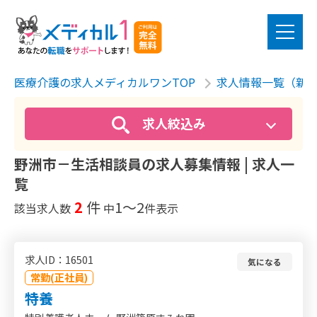
医療介護の求人メディカルワンTOP
求人情報一覧（新
求人絞込み
野洲市－生活相談員の求人募集情報 | 求人一
覧
2
件
1〜2
該当求人数
中
件表示
求人ID：16501
気になる
常勤(正社員)
特養