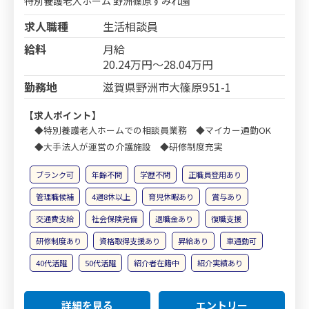
特別養護老人ホーム 野洲篠原すみれ園
求人職種
生活相談員
給料
月給
20.24万円～28.04万円
勤務地
滋賀県野洲市大篠原951-1
【求人ポイント】
◆特別養護老人ホームでの相談員業務 ◆マイカー通勤OK
◆大手法人が運営の介護施設 ◆研修制度充実
ブランク可
年齢不問
学歴不問
正職員登用あり
管理職候補
4週8休以上
育児休暇あり
賞与あり
交通費支給
社会保険完備
退職金あり
復職支援
研修制度あり
資格取得支援あり
昇給あり
車通勤可
40代活躍
50代活躍
紹介者在籍中
紹介実績あり
詳細を見る
エントリー