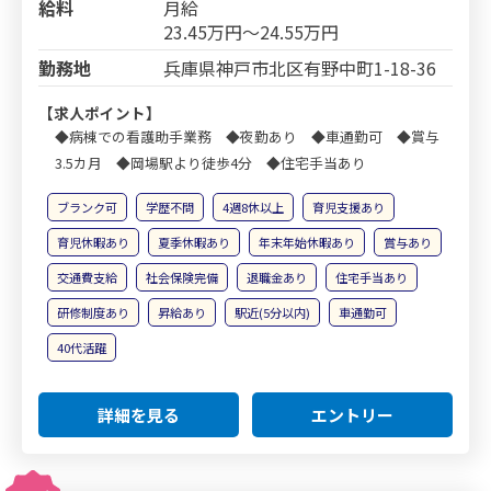
給料
月給
23.45万円～24.55万円
勤務地
兵庫県神戸市北区有野中町1-18-36
【求人ポイント】
◆病棟での看護助手業務 ◆夜勤あり ◆車通勤可 ◆賞与
3.5カ月 ◆岡場駅より徒歩4分 ◆住宅手当あり
ブランク可
学歴不問
4週8休以上
育児支援あり
育児休暇あり
夏季休暇あり
年末年始休暇あり
賞与あり
交通費支給
社会保険完備
退職金あり
住宅手当あり
研修制度あり
昇給あり
駅近(5分以内)
車通勤可
40代活躍
詳細を見る
エントリー