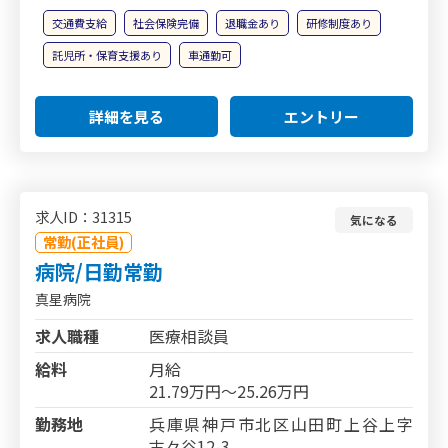
交通費支給
社会保険完備
退職金あり
研修制度あり
託児所・保育支援あり
車通勤可
詳細を見る
エントリー
求人ID：31315
気になる
常勤(正社員)
病院/日勤常勤
真星病院
求人職種
医療相談員
給料
月給
21.79万円～25.26万円
勤務地
兵庫県神戸市北区山田町上谷上字
古々谷12-3