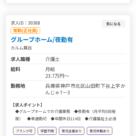
求人ID：30368
気になる
常勤(正社員)
グループホーム/夜勤有
カルム箕谷
求人職種
介護士
給料
月給
23.7万円～
勤務地
兵庫県神戸市北区山田町下谷上字か
んじゃ7－3
【求人ポイント】
◆グループホームでの介護業務 ◆夜勤有（月平均5回程
度） ◆車通勤可 ◆年間休日114日 ◆介護福祉士必須
ブランク可
学歴不問
育児支援あり
育児休暇あり