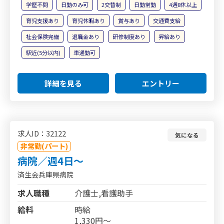
学歴不問
日勤のみ可
2交替制
日勤常勤
4週8休以上
育児支援あり
育児休暇あり
賞与あり
交通費支給
社会保険完備
退職金あり
研修制度あり
昇給あり
駅近(5分以内)
車通勤可
詳細を見る
エントリー
求人ID：32122
気になる
非常勤(パート)
病院／週4日～
済生会兵庫県病院
求人職種
介護士,看護助手
給料
時給
1,330円～