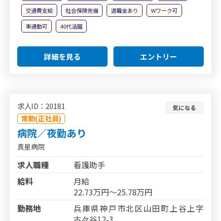
交通費支給
社会保険完備
退職金あり
Wワーク可
車通勤可
40代活躍
詳細を見る
エントリー
求人ID：20181
気になる
常勤(正社員)
病院／夜勤あり
真星病院
求人職種
看護助手
給料
月給
22.73万円～25.78万円
勤務地
兵庫県神戸市北区山田町上谷上字
古々谷12-3