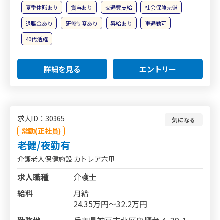
夏季休暇あり
賞与あり
交通費支給
社会保険完備
退職金あり
研修制度あり
昇給あり
車通勤可
40代活躍
詳細を見る
エントリー
求人ID：30365
気になる
常勤(正社員)
老健/夜勤有
介護老人保健施設 カトレア六甲
求人職種
介護士
給料
月給
24.35万円～32.2万円
勤務地
兵庫県神戸市北区唐櫃台４-39-1