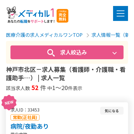
医療介護の求人メディカルワンTOP
求人情報一覧（新
求人絞込み
神戸市北区－求人募集（看護師・介護職・看
護助手…） | 求人一覧
52
件
1〜20
該当求人数
中
件表示
求人ID：33453
気になる
常勤(正社員)
病院/夜勤あり