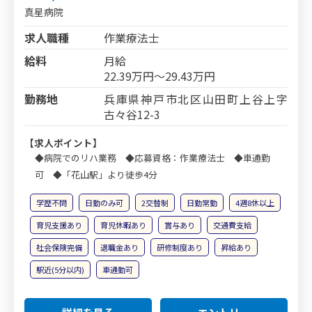
真星病院
求人職種
作業療法士
給料
月給
22.39万円～29.43万円
勤務地
兵庫県神戸市北区山田町上谷上字
古々谷12-3
【求人ポイント】
◆病院でのリハ業務 ◆応募資格：作業療法士 ◆車通勤
可 ◆「花山駅」より徒歩4分
学歴不問
日勤のみ可
2交替制
日勤常勤
4週8休以上
育児支援あり
育児休暇あり
賞与あり
交通費支給
社会保険完備
退職金あり
研修制度あり
昇給あり
駅近(5分以内)
車通勤可