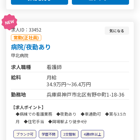
求人ID：33452
気になる
常勤(正社員)
病院/夜勤あり
甲北病院
求人職種
看護師
給料
月給
34.9万円～36.4万円
勤務地
兵庫県神戸市北区有野中町1-18-36
【求人ポイント】
◆病棟での看護業務 ◆夜勤あり ◆車通勤可 ◆賞与3.5カ
月 ◆住宅手当 ◆岡場駅より徒歩4分
ブランク可
学歴不問
2交替制
4週8休以上