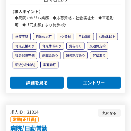
【求人ポイント】
◆病院でのリハ業務 ◆応募資格：社会福祉士 ◆車通勤
可 ◆「花山駅」より徒歩4分
学歴不問
日勤のみ可
2交替制
日勤常勤
4週8休以上
育児支援あり
育児休暇あり
賞与あり
交通費支給
社会保険完備
退職金あり
研修制度あり
昇給あり
駅近(5分以内)
車通勤可
詳細を見る
エントリー
求人ID：31314
気になる
常勤(正社員)
病院/日勤常勤