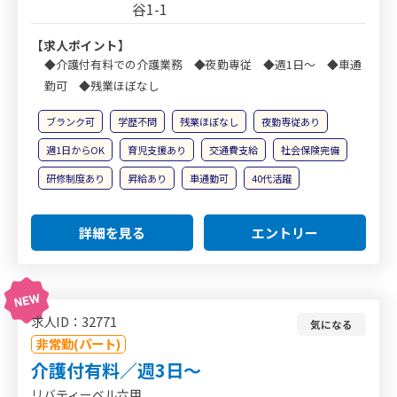
谷1-1
【求人ポイント】
◆介護付有料での介護業務 ◆夜勤専従 ◆週1日～ ◆車通
勤可 ◆残業ほぼなし
ブランク可
学歴不問
残業ほぼなし
夜勤専従あり
週1日からOK
育児支援あり
交通費支給
社会保険完備
研修制度あり
昇給あり
車通勤可
40代活躍
詳細を見る
エントリー
求人ID：32771
気になる
非常勤(パート)
介護付有料／週3日～
リバティーベル六甲