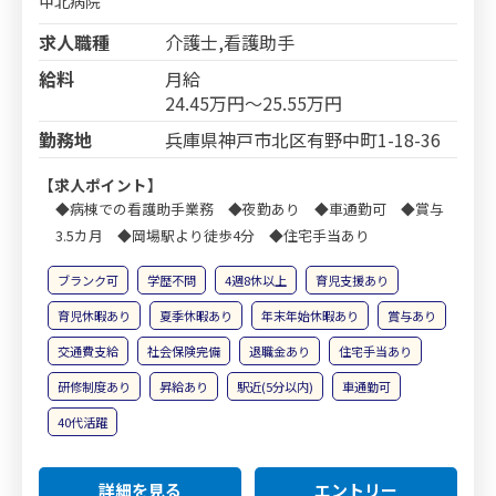
甲北病院
求人職種
介護士,看護助手
給料
月給
24.45万円～25.55万円
勤務地
兵庫県神戸市北区有野中町1-18-36
【求人ポイント】
◆病棟での看護助手業務 ◆夜勤あり ◆車通勤可 ◆賞与
3.5カ月 ◆岡場駅より徒歩4分 ◆住宅手当あり
ブランク可
学歴不問
4週8休以上
育児支援あり
育児休暇あり
夏季休暇あり
年末年始休暇あり
賞与あり
交通費支給
社会保険完備
退職金あり
住宅手当あり
研修制度あり
昇給あり
駅近(5分以内)
車通勤可
40代活躍
詳細を見る
エントリー