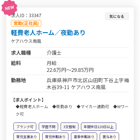
求人ID：33347
気になる
常勤(正社員)
軽費老人ホーム／夜勤あり
ケアハウス南風
求人職種
介護士
給料
月給
22.6万円～29.85万円
勤務地
兵庫県神戸市北区山田町下谷上字梅
木谷39-11 ケアハウス南風
【求人ポイント】
◆軽費老人ホーム ◆夜勤あり ◆マイカー通勤可 ◆Wワー
ク可
ブランク可
学歴不問
3交替制
年間休日120日以上
育児支援あり
育児休暇あり
夏季休暇あり
賞与あり