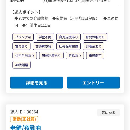
【求人ポイント】
◆老健での介護業務 ◆夜勤有（月平均5回程度） ◆車通勤
可 ◆年間休日111日
ブランク可
学歴不問
育児支援あり
育児休暇あり
賞与あり
交通費支給
社会保険完備
退職金あり
住宅手当あり
研修制度あり
昇給あり
車通勤可
40代活躍
詳細を見る
エントリー
求人ID：30364
気になる
常勤(正社員)
老健/夜勤有