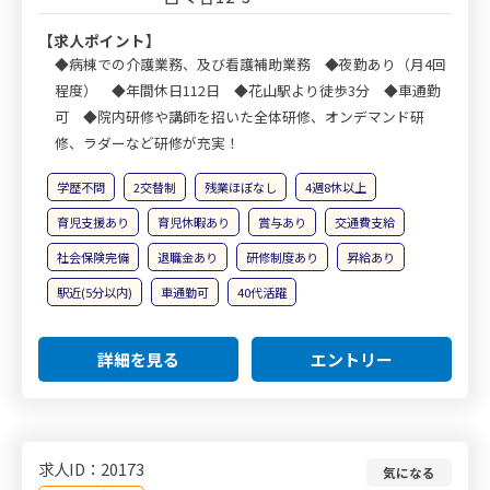
【求人ポイント】
◆病棟での介護業務、及び看護補助業務 ◆夜勤あり（月4回
程度） ◆年間休日112日 ◆花山駅より徒歩3分 ◆車通勤
可 ◆院内研修や講師を招いた全体研修、オンデマンド研
修、ラダーなど研修が充実！
学歴不問
2交替制
残業ほぼなし
4週8休以上
育児支援あり
育児休暇あり
賞与あり
交通費支給
社会保険完備
退職金あり
研修制度あり
昇給あり
駅近(5分以内)
車通勤可
40代活躍
詳細を見る
エントリー
求人ID：20173
気になる