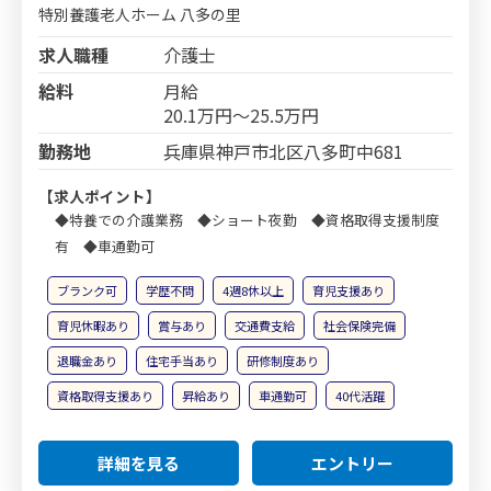
特別養護老人ホーム 八多の里
求人職種
介護士
給料
月給
20.1万円～25.5万円
勤務地
兵庫県神戸市北区八多町中681
【求人ポイント】
◆特養での介護業務 ◆ショート夜勤 ◆資格取得支援制度
有 ◆車通勤可
ブランク可
学歴不問
4週8休以上
育児支援あり
育児休暇あり
賞与あり
交通費支給
社会保険完備
退職金あり
住宅手当あり
研修制度あり
資格取得支援あり
昇給あり
車通勤可
40代活躍
詳細を見る
エントリー