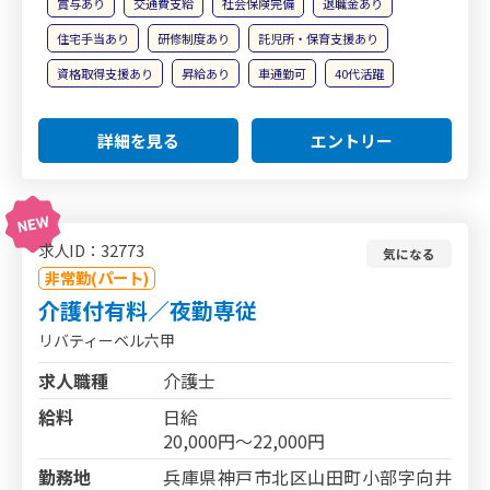
賞与あり
交通費支給
社会保険完備
退職金あり
住宅手当あり
研修制度あり
託児所・保育支援あり
資格取得支援あり
昇給あり
車通勤可
40代活躍
詳細を見る
エントリー
求人ID：32773
気になる
非常勤(パート)
介護付有料／夜勤専従
リバティーベル六甲
求人職種
介護士
給料
日給
20,000円～22,000円
勤務地
兵庫県神戸市北区山田町小部字向井