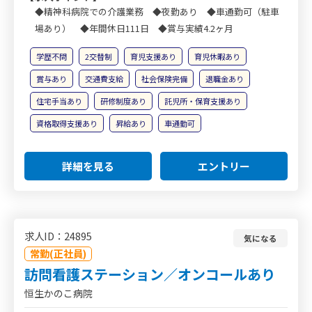
◆精神科病院での介護業務 ◆夜勤あり ◆車通勤可（駐車
場あり） ◆年間休日111日 ◆賞与実績4.2ヶ月
学歴不問
2交替制
育児支援あり
育児休暇あり
賞与あり
交通費支給
社会保険完備
退職金あり
住宅手当あり
研修制度あり
託児所・保育支援あり
資格取得支援あり
昇給あり
車通勤可
詳細を見る
エントリー
求人ID：24895
気になる
常勤(正社員)
訪問看護ステーション／オンコールあり
恒生かのこ病院