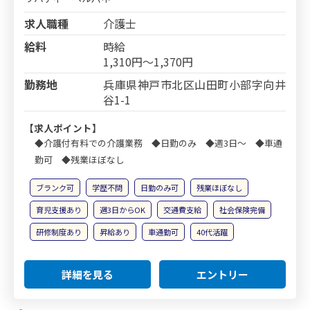
求人職種
介護士
給料
時給
1,310円～1,370円
勤務地
兵庫県神戸市北区山田町小部字向井
谷1-1
【求人ポイント】
◆介護付有料での介護業務 ◆日勤のみ ◆週3日～ ◆車通
勤可 ◆残業ほぼなし
ブランク可
学歴不問
日勤のみ可
残業ほぼなし
育児支援あり
週3日からOK
交通費支給
社会保険完備
研修制度あり
昇給あり
車通勤可
40代活躍
詳細を見る
エントリー