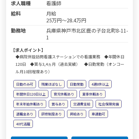
求人職種
看護師
給料
月給
25万円～28.4万円
勤務地
兵庫県神戸市北区鹿の子台北町8-11-
1
【求人ポイント】
◆病院併設訪問看護ステーションでの看護業務 ◆年間休日
120日 ◆賞与3,4ヵ月（過去実績） ◆日勤常勤（オンコー
ル月10回程度あり）
日勤のみ可
残業ほぼなし
日勤常勤
4週8休以上
年間休日120日以上
育児休暇あり
夏季休暇あり
年末年始休暇あり
賞与あり
交通費支給
社会保険完備
退職金あり
研修制度あり
昇給あり
車通勤可
40代活躍