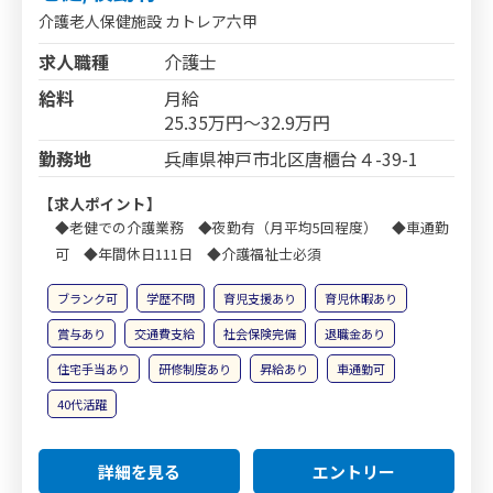
介護老人保健施設 カトレア六甲
求人職種
介護士
給料
月給
25.35万円～32.9万円
勤務地
兵庫県神戸市北区唐櫃台４-39-1
【求人ポイント】
◆老健での介護業務 ◆夜勤有（月平均5回程度） ◆車通勤
可 ◆年間休日111日 ◆介護福祉士必須
ブランク可
学歴不問
育児支援あり
育児休暇あり
賞与あり
交通費支給
社会保険完備
退職金あり
住宅手当あり
研修制度あり
昇給あり
車通勤可
40代活躍
詳細を見る
エントリー