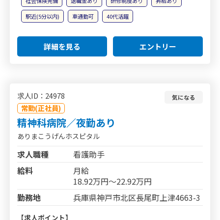
社会保険完備
退職金あり
研修制度あり
昇給あり
駅近(5分以内)
車通勤可
40代活躍
詳細を見る
エントリー
求人ID：24978
気になる
常勤(正社員)
精神科病院／夜勤あり
ありまこうげんホスピタル
求人職種
看護助手
給料
月給
18.92万円～22.92万円
勤務地
兵庫県神戸市北区長尾町上津4663-3
【求人ポイント】