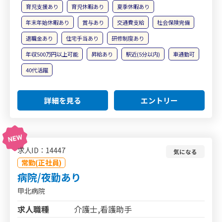
育児支援あり
育児休暇あり
夏季休暇あり
年末年始休暇あり
賞与あり
交通費支給
社会保険完備
退職金あり
住宅手当あり
研修制度あり
年収500万円以上可能
昇給あり
駅近(5分以内)
車通勤可
40代活躍
詳細を見る
エントリー
求人ID：14447
気になる
常勤(正社員)
病院/夜勤あり
甲北病院
求人職種
介護士,看護助手