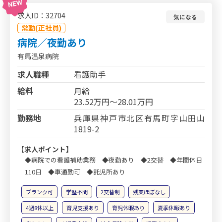
求人ID：32704
気になる
常勤(正社員)
病院／夜勤あり
有馬温泉病院
求人職種
看護助手
給料
月給
23.52万円～28.01万円
勤務地
兵庫県神戸市北区有馬町字山田山
1819-2
【求人ポイント】
◆病院での看護補助業務 ◆夜勤あり ◆2交替 ◆年間休日
110日 ◆車通勤可 ◆託児所あり
ブランク可
学歴不問
2交替制
残業ほぼなし
4週8休以上
育児支援あり
育児休暇あり
夏季休暇あり