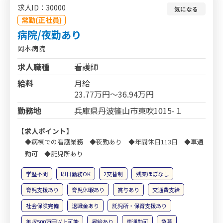
求人ID：30000
気になる
常勤(正社員)
病院/夜勤あり
岡本病院
求人職種
看護師
給料
月給
23.77万円～36.94万円
勤務地
兵庫県丹波篠山市東吹1015-１
【求人ポイント】
◆病棟での看護業務 ◆夜勤あり ◆年間休日113日 ◆車通
勤可 ◆託児所あり
学歴不問
即日勤務OK
2交替制
残業ほぼなし
育児支援あり
育児休暇あり
賞与あり
交通費支給
社会保険完備
退職金あり
託児所・保育支援あり
年収500万円以上可能
昇給あり
車通勤可
急募