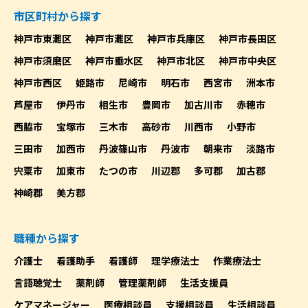
市区町村から探す
神戸市東灘区
神戸市灘区
神戸市兵庫区
神戸市長田区
神戸市須磨区
神戸市垂水区
神戸市北区
神戸市中央区
神戸市西区
姫路市
尼崎市
明石市
西宮市
洲本市
芦屋市
伊丹市
相生市
豊岡市
加古川市
赤穂市
西脇市
宝塚市
三木市
高砂市
川西市
小野市
三田市
加西市
丹波篠山市
丹波市
朝来市
淡路市
宍粟市
加東市
たつの市
川辺郡
多可郡
加古郡
神崎郡
美方郡
職種から探す
介護士
看護助手
看護師
理学療法士
作業療法士
言語聴覚士
薬剤師
管理薬剤師
生活支援員
ケアマネージャー
医療相談員
支援相談員
生活相談員