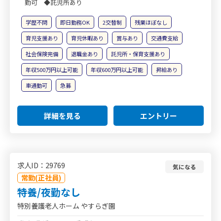
勤可 ◆託児所あり
学歴不問
即日勤務OK
2交替制
残業ほぼなし
育児支援あり
育児休暇あり
賞与あり
交通費支給
社会保険完備
退職金あり
託児所・保育支援あり
年収500万円以上可能
年収600万円以上可能
昇給あり
車通勤可
急募
詳細を見る
エントリー
求人ID：29769
気になる
常勤(正社員)
特養/夜勤なし
特別養護老人ホーム やすらぎ園