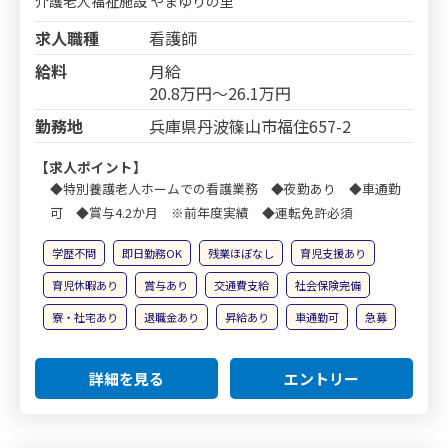
介護老人福祉施設 やまゆりの里
求人職種
看護師
給料
月給
20.8万円～26.1万円
勤務地
兵庫県丹波篠山市福住657-2
【求人ポイント】
◆特別養護老人ホームでの看護業務 ◆夜勤あり ◆車通勤
可 ◆賞与4.2か月 ※前年度実績 ◆運転免許必須
学歴不問
即日勤務OK
残業ほぼなし
育児支援あり
育児休暇あり
賞与あり
交通費支給
社会保険完備
寮・社宅あり
退職金あり
昇給あり
車通勤可
急募
詳細を見る
エントリー