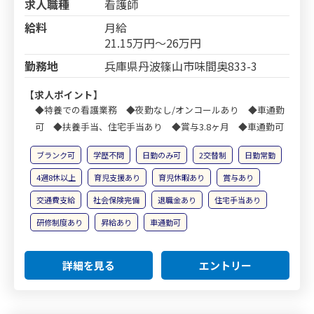
求人職種
看護師
給料
月給
21.15万円～26万円
勤務地
兵庫県丹波篠山市味間奥833-3
【求人ポイント】
◆特養での看護業務 ◆夜勤なし/オンコールあり ◆車通勤
可 ◆扶養手当、住宅手当あり ◆賞与3.8ヶ月 ◆車通勤可
ブランク可
学歴不問
日勤のみ可
2交替制
日勤常勤
4週8休以上
育児支援あり
育児休暇あり
賞与あり
交通費支給
社会保険完備
退職金あり
住宅手当あり
研修制度あり
昇給あり
車通勤可
詳細を見る
エントリー