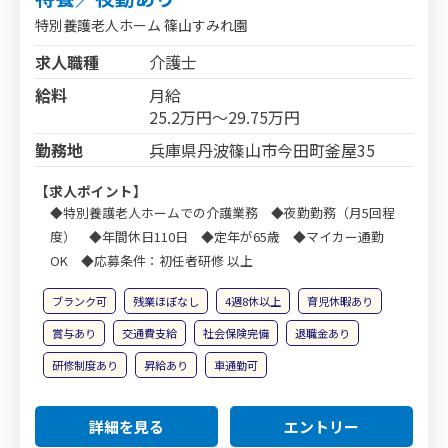
特別養護老人ホーム 篠山すみれ園
求人職種
介護士
給料
月給
25.2万円～29.75万円
勤務地
兵庫県丹波篠山市今田町釜屋35
【求人ポイント】
◆特別養護老人ホームでの介護業務 ◆夜勤勤務（月5回程
度） ◆年間休日110日 ◆定年が65歳 ◆マイカー通勤
OK ◆応募条件：初任者研修 以上
ブランク可
残業ほぼなし
4週8休以上
育児休暇あり
賞与あり
交通費支給
社会保険完備
退職金あり
研修制度あり
昇給あり
車通勤可
詳細を見る
エントリー