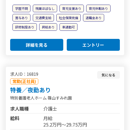
学歴不問
残業ほぼなし
育児支援あり
育児休暇あり
賞与あり
交通費支給
社会保険完備
退職金あり
研修制度あり
昇給あり
車通勤可
詳細を見る
エントリー
求人ID：16819
気になる
常勤(正社員)
特養／夜勤あり
特別養護老人ホーム 篠山すみれ園
求人職種
介護士
給料
月給
25.2万円～29.75万円