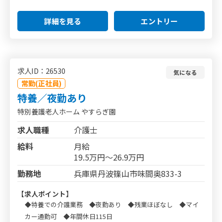
詳細を見る
エントリー
求人ID：26530
気になる
常勤(正社員)
特養／夜勤あり
特別養護老人ホーム やすらぎ園
求人職種
介護士
給料
月給
19.5万円～26.9万円
勤務地
兵庫県丹波篠山市味間奥833-3
【求人ポイント】
◆特養での介護業務 ◆夜勤あり ◆残業ほぼなし ◆マイ
カー通勤可 ◆年間休日115日