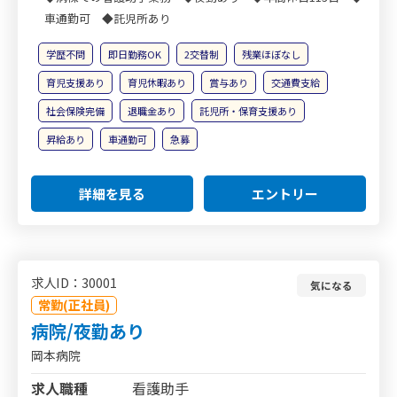
車通勤可 ◆託児所あり
学歴不問
即日勤務OK
2交替制
残業ほぼなし
育児支援あり
育児休暇あり
賞与あり
交通費支給
社会保険完備
退職金あり
託児所・保育支援あり
昇給あり
車通勤可
急募
詳細を見る
エントリー
求人ID：30001
気になる
常勤(正社員)
病院/夜勤あり
岡本病院
求人職種
看護助手