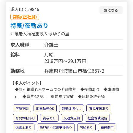
求人ID：29846
気になる
常勤(正社員)
特養/夜勤あり
介護老人福祉施設 やまゆりの里
求人職種
介護士
給料
月給
23.8万円～29.1万円
勤務地
兵庫県丹波篠山市福住657-2
【求人ポイント】
◆特別養護老人ホームでの介護業務 ◆夜勤あり ◆車通勤
可 ◆賞与4.2か月 ※前年度実績 ◆運転免許必須
学歴不問
即日勤務OK
残業ほぼなし
育児支援あり
育児休暇あり
賞与あり
交通費支給
社会保険完備
退職金あり
託児所・保育支援あり
昇給あり
車通勤可