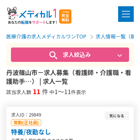
医療介護の求人メディカルワンTOP
求人情報一覧（新
求人絞込み
丹波篠山市－求人募集（看護師・介護職・看
護助手…） | 求人一覧
11
件
1〜11
該当求人数
中
件表示
求人ID：29849
気になる
常勤(正社員)
特養/夜勤なし