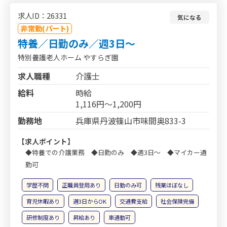
求人ID：26331
気になる
非常勤(パート)
特養／日勤のみ／週3日～
特別養護老人ホーム やすらぎ園
求人職種
介護士
給料
時給
1,116円～1,200円
勤務地
兵庫県丹波篠山市味間奥833-3
【求人ポイント】
◆特養での介護業務 ◆日勤のみ ◆週3日～ ◆マイカー通
勤可
学歴不問
正職員登用あり
日勤のみ可
残業ほぼなし
育児休暇あり
週3日からOK
交通費支給
社会保険完備
研修制度あり
昇給あり
車通勤可