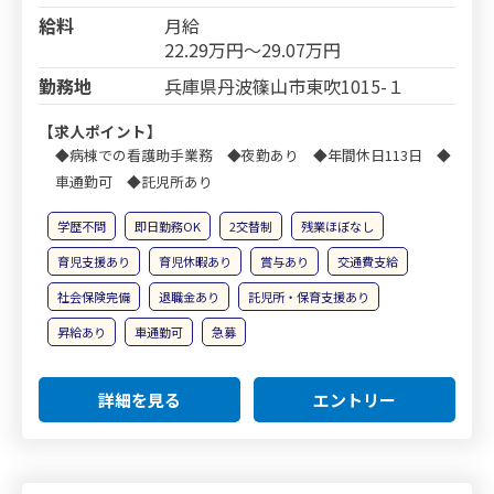
給料
月給
22.29万円～29.07万円
勤務地
兵庫県丹波篠山市東吹1015-１
【求人ポイント】
◆病棟での看護助手業務 ◆夜勤あり ◆年間休日113日 ◆
車通勤可 ◆託児所あり
学歴不問
即日勤務OK
2交替制
残業ほぼなし
育児支援あり
育児休暇あり
賞与あり
交通費支給
社会保険完備
退職金あり
託児所・保育支援あり
昇給あり
車通勤可
急募
詳細を見る
エントリー