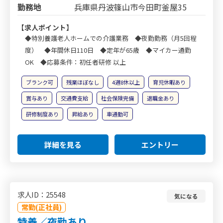
勤務地
兵庫県丹波篠山市今田町釜屋35
【求人ポイント】
◆特別養護老人ホームでの介護業務 ◆夜勤勤務（月5回程
度） ◆年間休日110日 ◆定年が65歳 ◆マイカー通勤
OK ◆応募条件：初任者研修 以上
ブランク可
残業ほぼなし
4週8休以上
育児休暇あり
賞与あり
交通費支給
社会保険完備
退職金あり
研修制度あり
昇給あり
車通勤可
詳細を見る
エントリー
求人ID：25548
気になる
常勤(正社員)
特養／夜勤あり