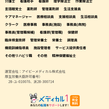
介護士
看護助手
看護師
理学療法士
作業療法士
言語聴覚士
薬剤師
管理薬剤師
生活支援員
ケアマネージャー
医療相談員
支援相談員
生活相談員
クラーク
医療事務
事務員(施設)
事務員(病院)
事務員(管理職候補)
看護師(管理職)
保健師
臨床検査技師
管理栄養士
栄養士
調理員
機能訓練指導員
施設管理者
サービス提供責任者
その他リハビリ職
その他
精神保健福祉士
運営会社：アイビーメディカル株式会社
厚生労働大臣許可番号）
28-ユ-010070、派28-300714