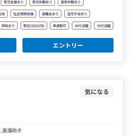
育児支援あり
育児休暇あり
夏季休暇あり
支給
社会保険完備
退職金あり
住宅手当あり
昇給あり
駅近(5分以内)
車通勤可
40代活躍
50代活躍
エントリー
気になる
,看護助手