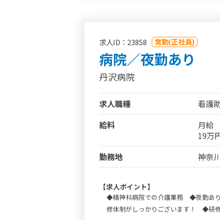
常勤(正社員)
求人ID：23858
病院／夜勤あり
丹沢病院
求人職種
看護
給料
月給
19万
勤務地
神奈川
【求人ポイント】
◆精神科病院での介護業務 ◆夜勤あり
修体制がしっかりございます！ ◆研