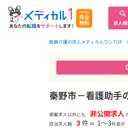
求人検
医療介護の求人メディカルワンTOP
秦野市－看護助手の
非公開求人
掲載求人以外にも
3
件
1〜3
該当求人数
中
件表示