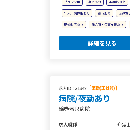
ブランク可
学歴不問
4週8休以上
年末年始休暇あり
賞与あり
交通費
研修制度あり
託児所・保育支援あり
詳細を見る
常勤(正社員)
求人ID：31348
病院/夜勤あり
鶴巻温泉病院
求人職種
介護士