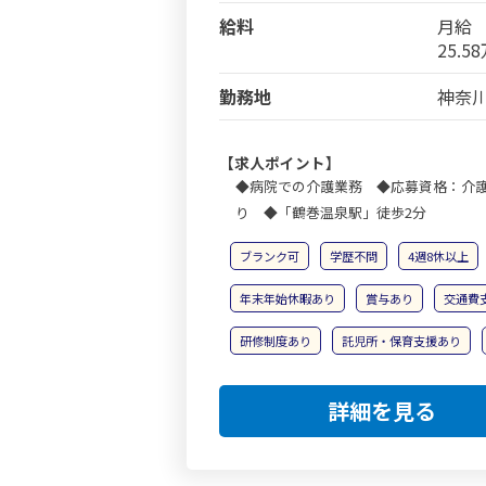
給料
月給
25.5
勤務地
神奈川
【求人ポイント】
◆病院での介護業務 ◆応募資格：介護
り ◆「鶴巻温泉駅」徒歩2分
ブランク可
学歴不問
4週8休以上
年末年始休暇あり
賞与あり
交通費
研修制度あり
託児所・保育支援あり
詳細を見る