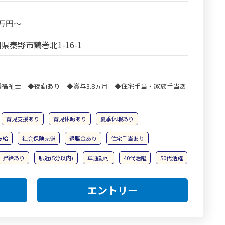
8万円～
県秦野市鶴巻北1-16-1
福祉士 ◆夜勤あり ◆賞与3.8ヵ月 ◆住宅手当・家族手当あ
育児支援あり
育児休暇あり
夏季休暇あり
支給
社会保険完備
退職金あり
住宅手当あり
昇給あり
駅近(5分以内)
車通勤可
40代活躍
50代活躍
エントリー