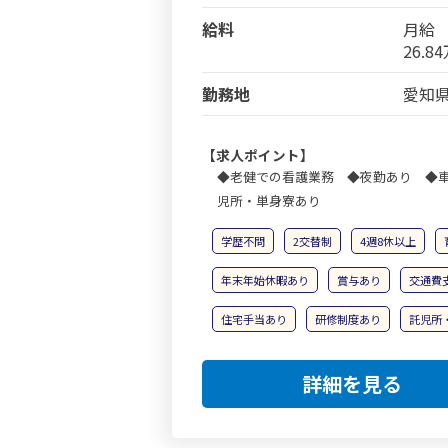
給料
月給
26.8
勤務地
愛知県
【求人ポイント】
◆老健での看護業務 ◆夜勤あり ◆車
児所・単身寮あり
学歴不問
2交替制
4週8休以上
年末年始休暇あり
賞与あり
交通費
住宅手当あり
研修制度あり
託児所
詳細を見る