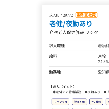
常勤(正社員)
求人ID：28772
老健/夜勤あり
介護老人保健施設 フジタ
求人職種
看護
給料
月給
24.8
勤務地
愛知県
【求人ポイント】
◆老健での看護業務 ◆夜勤あり ◆
ブランク可
学歴不問
2交替制