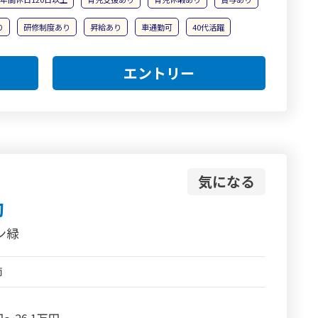
り
研修制度あり
昇給あり
車通勤可
40代活躍
エントリー
気になる
勤
ン緑
師