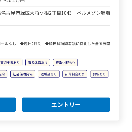
円～26.1万円
名古屋市緑区大将ケ根2丁目1043 ベルメゾン鳴海
コールなし ◆週休2日制 ◆精神科訪問看護に特化した全国展開
育児支援あり
育児休暇あり
夏季休暇あり
支給
社会保険完備
退職金あり
研修制度あり
昇給あり
エントリー