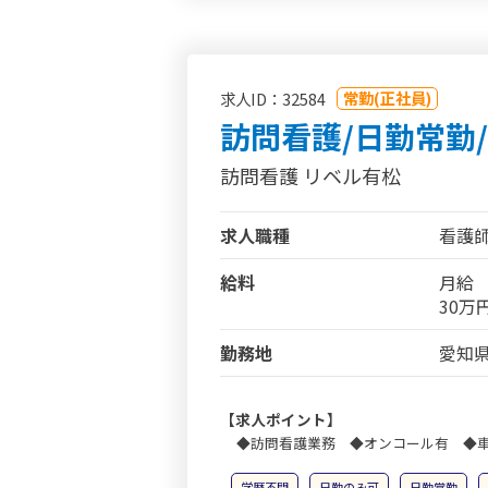
常勤(正社員)
求人ID：32584
訪問看護/日勤常勤
訪問看護 リベル有松
求人職種
看護
給料
月給
30万
勤務地
愛知県
【求人ポイント】
◆訪問看護業務 ◆オンコール有 ◆車
学歴不問
日勤のみ可
日勤常勤