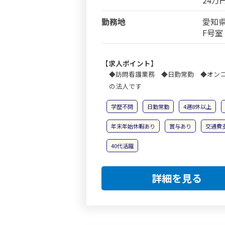
24万
勤務地
愛知県
F号室
【求人ポイント】
◆訪問看護業務 ◆日勤常勤 ◆オン
の法人です
学歴不問
日勤常勤
4週8休以上
年末年始休暇あり
賞与あり
交通費
40代活躍
詳細を見る