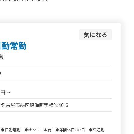
気になる
日勤常勤
海
師
5万円～
名古屋市緑区鳴海町字横吹40-6
◆日勤常勤 ◆オンコール有 ◆年間休日107日 ◆車通勤