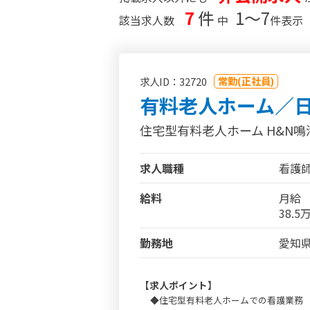
7
件
1〜7
該当求人数
中
件表示
常勤(正社員)
求人ID：32720
有料老人ホーム／
住宅型有料老人ホーム H&N鳴
求人職種
看護
給料
月給
38.
勤務地
愛知県
【求人ポイント】
◆住宅型有料老人ホームでの看護業務 