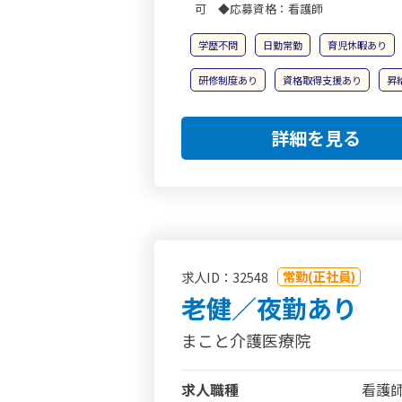
可 ◆応募資格：看護師
学歴不問
日勤常勤
育児休暇あり
研修制度あり
資格取得支援あり
昇
詳細を見る
常勤(正社員)
求人ID：32548
老健／夜勤あり
まこと介護医療院
求人職種
看護