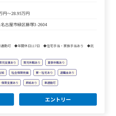
4万円～28.95万円
名古屋市緑区藤塚3-2604
通勤可 ◆年間休日117日 ◆住宅手当・家族手当あり ◆託
育児支援あり
育児休暇あり
夏季休暇あり
支給
社会保険完備
寮・社宅あり
退職金あり
・保育支援あり
昇給あり
車通勤可
エントリー