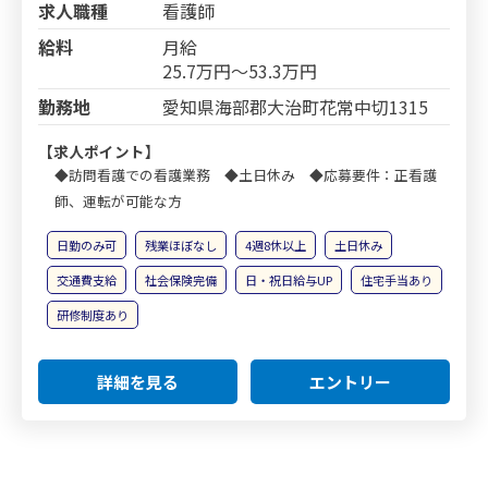
求人職種
看護師
給料
月給
25.7万円～53.3万円
勤務地
愛知県海部郡大治町花常中切1315
【求人ポイント】
◆訪問看護での看護業務 ◆土日休み ◆応募要件：正看護
師、運転が可能な方
日勤のみ可
残業ほぼなし
4週8休以上
土日休み
交通費支給
社会保険完備
日・祝日給与UP
住宅手当あり
研修制度あり
詳細を見る
エントリー