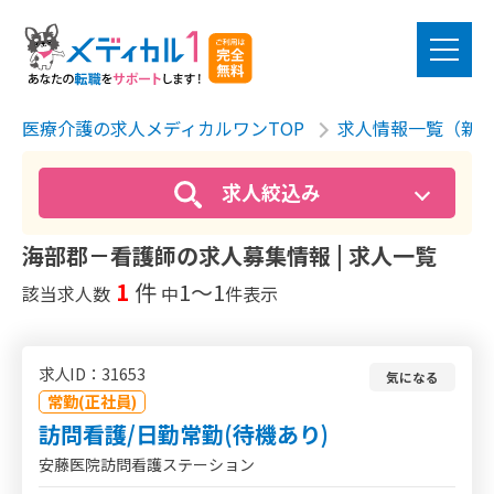
医療介護の求人メディカルワンTOP
求人情報一覧（新
求人絞込み
海部郡－看護師の求人募集情報 | 求人一覧
1
件
1〜1
該当求人数
中
件表示
求人ID：31653
気になる
常勤(正社員)
訪問看護/日勤常勤(待機あり)
安藤医院訪問看護ステーション