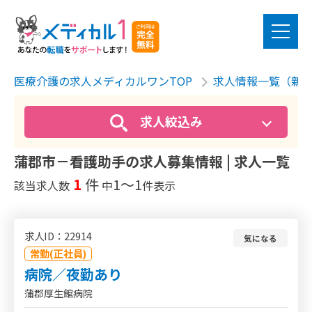
医療介護の求人メディカルワンTOP
求人情報一覧（新
求人絞込み
蒲郡市－看護助手の求人募集情報 | 求人一覧
1
件
1〜1
該当求人数
中
件表示
求人ID：22914
気になる
常勤(正社員)
病院／夜勤あり
蒲郡厚生館病院