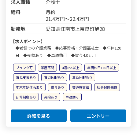
求人職種
介護士
給料
月給
21.4万円～22.4万円
勤務地
愛知県江南市上奈良町旭28
【求人ポイント】
◆老健での介護業務 ◆応募資格：介護福祉士 ◆年休120
日 ◆夜勤あり ◆車通勤可 ◆賞与4.0ヵ月
ブランク可
学歴不問
4週8休以上
年間休日120日以上
育児支援あり
育児休暇あり
夏季休暇あり
年末年始休暇あり
賞与あり
交通費支給
社会保険完備
研修制度あり
昇給あり
車通勤可
詳細を見る
エントリー