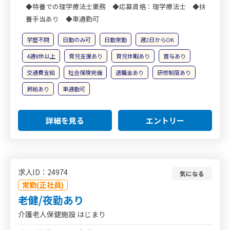
◆特養での理学療法士業務 ◆応募資格：理学療法士 ◆扶
養手当あり ◆車通勤可
学歴不問
日勤のみ可
日勤常勤
週2日からOK
4週8休以上
育児支援あり
育児休暇あり
賞与あり
交通費支給
社会保険完備
退職金あり
研修制度あり
昇給あり
車通勤可
詳細を見る
エントリー
求人ID：24974
気になる
常勤(正社員)
老健/夜勤あり
介護老人保健施設 はじまり