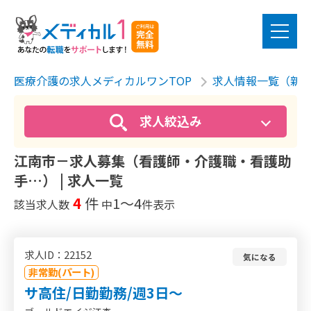
医療介護の求人メディカルワンTOP
求人情報一覧（新
求人絞込み
江南市－求人募集（看護師・介護職・看護助
手…） | 求人一覧
4
件
1〜4
該当求人数
中
件表示
求人ID：22152
気になる
非常勤(パート)
サ高住/日勤勤務/週3日～