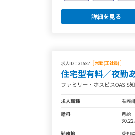
詳細を見る
常勤(正社員)
求人ID：31587
住宅型有料／夜勤
ファミリー・ホスピスOASIS
求人職種
看護
給料
月給
30.2
勤務地
愛知県