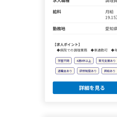
求人職種
調理
給料
月給
19.1
勤務地
愛知県
【求人ポイント】
◆病院での調理業務 ◆車通勤可 ◆年
学歴不問
4週8休以上
育児支援あり
退職金あり
研修制度あり
昇給あり
詳細を見る