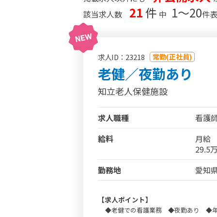
21
件
1〜20
該当求人数
中
件
常勤(正社員)
求人ID：23218
老健／夜勤あり
知立老人保健施設
求人職種
看護
給料
月給
29.
勤務地
愛知県
【求人ポイント】
◆老健での看護業務 ◆夜勤あり ◆年