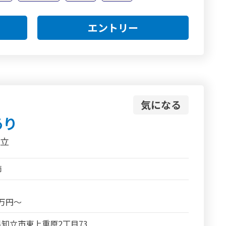
エントリー
気になる
あり
知立
師
2万円～
知立市東上重原2丁目73