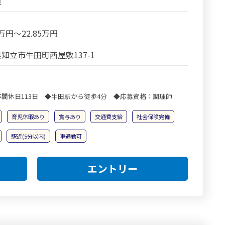
員
5万円～22.85万円
知立市牛田町西屋敷137-1
間休日113日 ◆牛田駅から徒歩4分 ◆応募資格：調理師
育児休暇あり
賞与あり
交通費支給
社会保険完備
駅近(5分以内)
車通勤可
エントリー