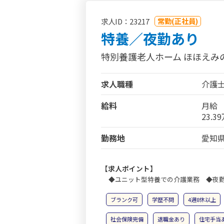
常勤(正社員)
求人ID：23217
特養／夜勤あり
特別養護老人ホーム ほほえみ
求人職種
介護
給料
月給
23.3
勤務地
愛知県
【求人ポイント】
◆ユニット型特養での介護業務 ◆夜勤
ブランク可
学歴不問
4週8休以上
社会保険完備
退職金あり
住宅手当