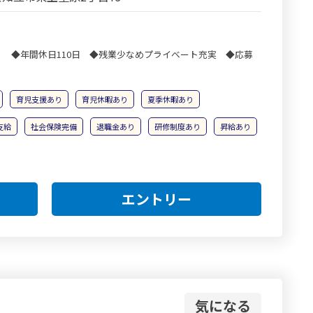
 ◆年間休日110日 ◆残業少なめプライベート充実 ◆応募
育児支援あり
育児休暇あり
夏季休暇あり
支給
社会保険完備
退職金あり
研修制度あり
昇給あり
エントリー
気になる