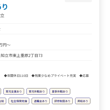
あり
知立
士
8万円～
知立市東上重原2丁目73
 ◆年間休日110日 ◆残業少なめプライベート充実 ◆応募
育児支援あり
育児休暇あり
夏季休暇あり
支給
社会保険完備
退職金あり
研修制度あり
昇給あり