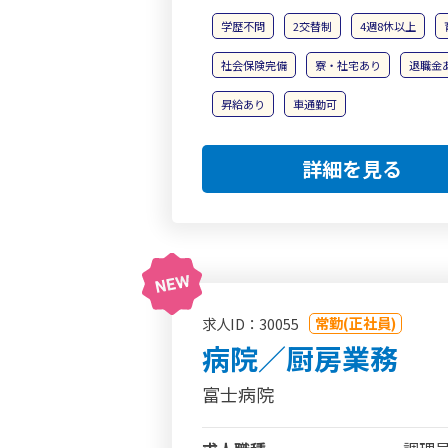
学歴不問
2交替制
4週8休以上
社会保険完備
寮・社宅あり
退職金
昇給あり
車通勤可
詳細を見る
常勤(正社員)
求人ID：30055
病院／厨房業務
富士病院