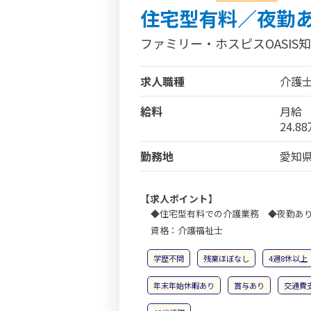
住宅型有料／夜勤
ファミリー・ホスピスOASIS
求人職種
介護
給料
月給
24.8
勤務地
愛知県
【求人ポイント】
◆住宅型有料での介護業務 ◆夜勤あり
資格：介護福祉士
学歴不問
残業ほぼなし
4週8休以上
年末年始休暇あり
賞与あり
交通費