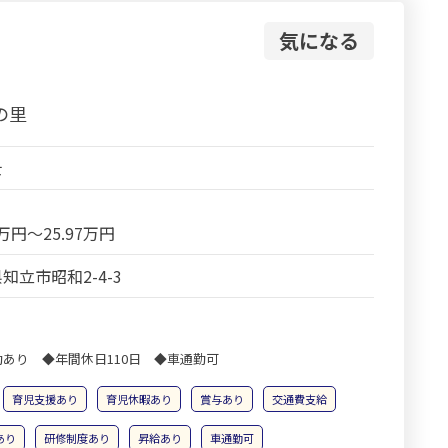
気になる
の里
士
9万円～25.97万円
知立市昭和2-4-3
あり ◆年間休日110日 ◆車通勤可
育児支援あり
育児休暇あり
賞与あり
交通費支給
あり
研修制度あり
昇給あり
車通勤可